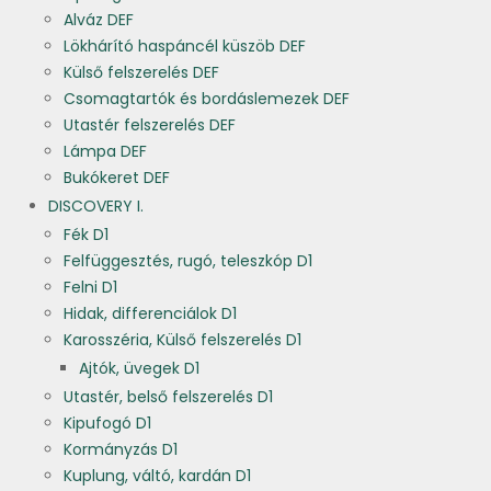
Alváz DEF
Lökhárító haspáncél küszöb DEF
Külső felszerelés DEF
Csomagtartók és bordáslemezek DEF
Utastér felszerelés DEF
Lámpa DEF
Bukókeret DEF
DISCOVERY I.
Fék D1
Felfüggesztés, rugó, teleszkóp D1
Felni D1
Hidak, differenciálok D1
Karosszéria, Külső felszerelés D1
Ajtók, üvegek D1
Utastér, belső felszerelés D1
Kipufogó D1
Kormányzás D1
Kuplung, váltó, kardán D1