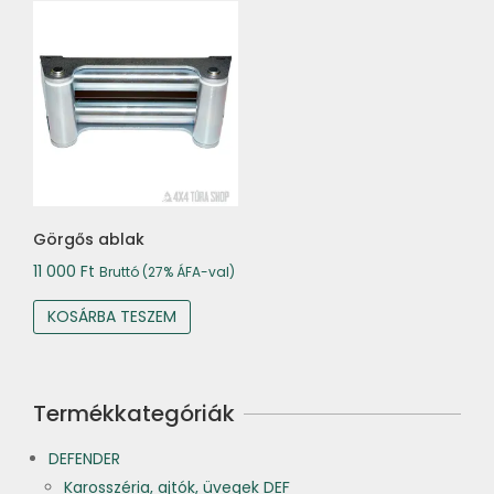
Görgős ablak
11 000
Ft
Bruttó (27% ÁFA-val)
KOSÁRBA TESZEM
Termékkategóriák
DEFENDER
Karosszéria, ajtók, üvegek DEF