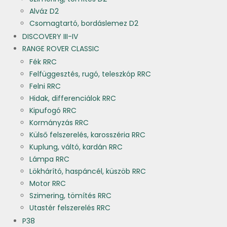
Alváz D2
Csomagtartó, bordáslemez D2
DISCOVERY III-IV
RANGE ROVER CLASSIC
Fék RRC
Felfüggesztés, rugó, teleszkóp RRC
Felni RRC
Hidak, differenciálok RRC
Kipufogó RRC
Kormányzás RRC
Külső felszerelés, karosszéria RRC
Kuplung, váltó, kardán RRC
Lámpa RRC
Lökhárító, haspáncél, küszöb RRC
Motor RRC
Szimering, tömítés RRC
Utastér felszerelés RRC
P38