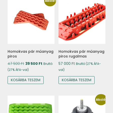
Akció!
Homokvas pár műanyag
Homokvas pár műanyag
piros
piros rugalmas
Original
Current
47 500
Ft
39 500
Ft
57 000
Ft
Bruttó
Bruttó (27% ÁFA-
price
price
(27% ÁFA-val)
val)
was:
is:
KOSÁRBA TESZEM
KOSÁRBA TESZEM
47
39
500 Ft.
500 Ft.
Akció!