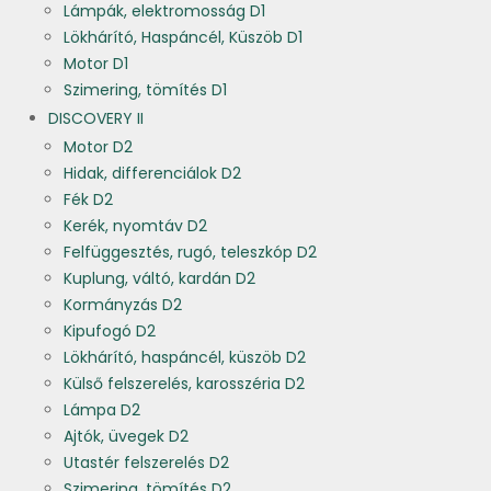
Lámpák, elektromosság D1
Lökhárító, Haspáncél, Küszöb D1
Motor D1
Szimering, tömítés D1
DISCOVERY II
Motor D2
Hidak, differenciálok D2
Fék D2
Kerék, nyomtáv D2
Felfüggesztés, rugó, teleszkóp D2
Kuplung, váltó, kardán D2
Kormányzás D2
Kipufogó D2
Lökhárító, haspáncél, küszöb D2
Külső felszerelés, karosszéria D2
Lámpa D2
Ajtók, üvegek D2
Utastér felszerelés D2
Szimering, tömítés D2