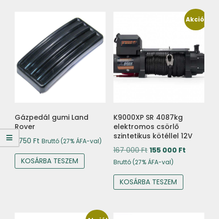
Akció!
Gázpedál gumi Land
K9000XP SR 4087kg
Rover
elektromos csörlő
szintetikus kötéllel 12V
1 750
Ft
Bruttó (27% ÁFA-val)
Original
Current
167 000
Ft
155 000
Ft
KOSÁRBA TESZEM
price
price
Bruttó (27% ÁFA-val)
was:
is:
KOSÁRBA TESZEM
167
155
000 Ft.
000 Ft.