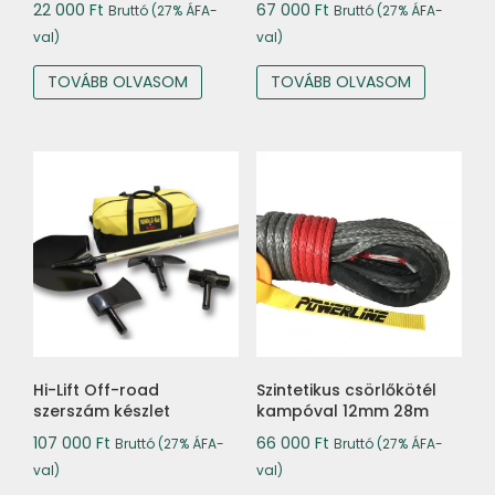
22 000
Ft
67 000
Ft
Bruttó (27% ÁFA-
Bruttó (27% ÁFA-
val)
val)
TOVÁBB OLVASOM
TOVÁBB OLVASOM
Hi-Lift Off-road
Szintetikus csörlőkötél
szerszám készlet
kampóval 12mm 28m
107 000
Ft
66 000
Ft
Bruttó (27% ÁFA-
Bruttó (27% ÁFA-
val)
val)