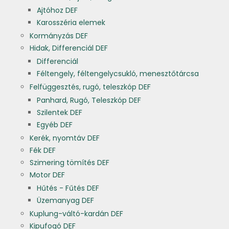
Ajtóhoz DEF
Karosszéria elemek
Kormányzás DEF
Hidak, Differenciál DEF
Differenciál
Féltengely, féltengelycsukló, menesztőtárcsa
Felfüggesztés, rugó, teleszkóp DEF
Panhard, Rugó, Teleszkóp DEF
Szilentek DEF
Egyéb DEF
Kerék, nyomtáv DEF
Fék DEF
Szimering tömítés DEF
Motor DEF
Hűtés - Fűtés DEF
Üzemanyag DEF
Kuplung-váltó-kardán DEF
Kipufogó DEF