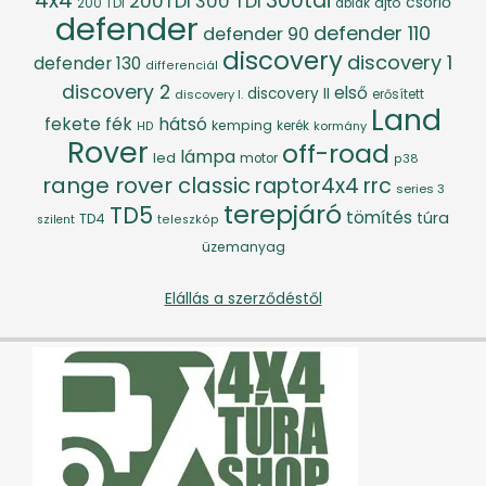
4x4
300tdi
200TDI
300 TDI
csörlő
ajtó
200 TDI
ablak
defender
defender 110
defender 90
discovery
discovery 1
defender 130
differenciál
discovery 2
első
discovery II
discovery I.
erősített
Land
fék
hátsó
fekete
kemping
kerék
kormány
HD
Rover
off-road
lámpa
led
motor
p38
range rover classic
raptor4x4
rrc
series 3
terepjáró
TD5
tömítés
túra
TD4
szilent
teleszkóp
üzemanyag
Elállás a szerződéstől