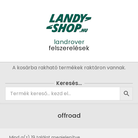
Skip
to
content
landrover
felszerelések
Primary
A kosárba rakható termékek raktáron vannak.
Navigation
Menu
Keresés…
offroad
Mind a(z) 19 találat megjelenítve