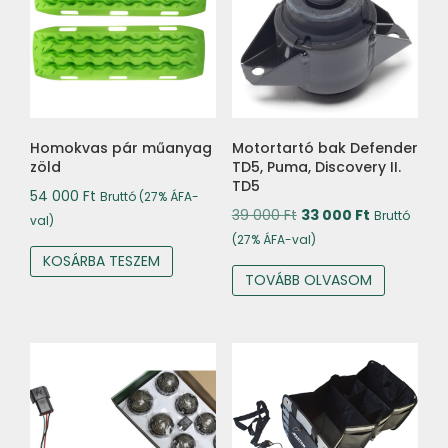
Homokvas pár műanyag
Motortartó bak Defender
zöld
TD5, Puma, Discovery II.
TD5
54 000
Ft
Bruttó (27% ÁFA-
Original
Current
39 000
Ft
33 000
Ft
Bruttó
val)
price
price
(27% ÁFA-val)
KOSÁRBA TESZEM
was:
is:
TOVÁBB OLVASOM
39
33
000 Ft.
000 Ft.