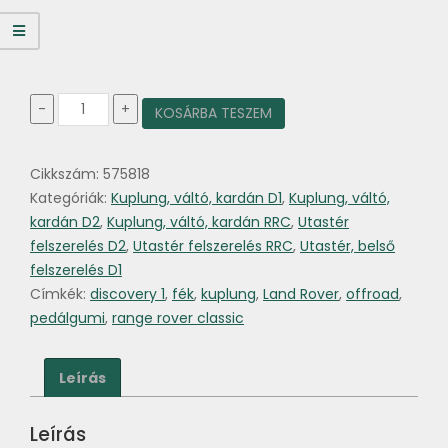
Fék
-
+
KOSÁRBA TESZEM
kuplung
pedál
gumi
Cikkszám:
575818
Discovery
1.-2.
Kategóriák:
Kuplung, váltó, kardán D1
,
Kuplung, váltó,
,
kardán D2
,
Kuplung, váltó, kardán RRC
,
Utastér
Range
felszerelés D2
,
Utastér felszerelés RRC
,
Utastér, belső
Rover
felszerelés D1
Classic
mennyiség
Címkék:
discovery 1
,
fék
,
kuplung
,
Land Rover
,
offroad
,
pedálgumi
,
range rover classic
Leírás
Leírás