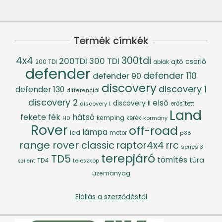
Termék címkék
4x4
300tdi
200TDI
300 TDI
csörlő
ajtó
200 TDI
ablak
defender
defender 110
defender 90
discovery
discovery 1
defender 130
differenciál
discovery 2
első
discovery II
discovery I.
erősített
Land
fék
hátsó
fekete
kemping
kerék
kormány
HD
Rover
off-road
lámpa
led
motor
p38
range rover classic
raptor4x4
rrc
series 3
terepjáró
TD5
tömítés
túra
TD4
szilent
teleszkóp
üzemanyag
Elállás a szerződéstől