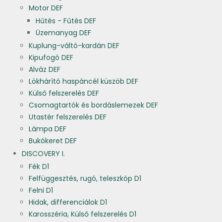
Motor DEF
Hűtés - Fűtés DEF
Üzemanyag DEF
Kuplung-váltó-kardán DEF
Kipufogó DEF
Alváz DEF
Lökhárító haspáncél küszöb DEF
Külső felszerelés DEF
Csomagtartók és bordáslemezek DEF
Utastér felszerelés DEF
Lámpa DEF
Bukókeret DEF
DISCOVERY I.
Fék D1
Felfüggesztés, rugó, teleszkóp D1
Felni D1
Hidak, differenciálok D1
Karosszéria, Külső felszerelés D1