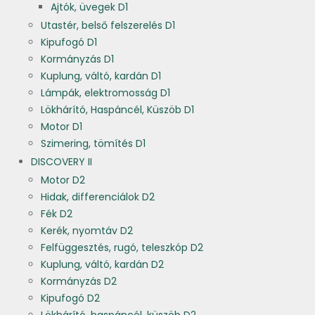
Ajtók, üvegek D1
Utastér, belső felszerelés D1
Kipufogó D1
Kormányzás D1
Kuplung, váltó, kardán D1
Lámpák, elektromosság D1
Lökhárító, Haspáncél, Küszöb D1
Motor D1
Szimering, tömítés D1
DISCOVERY II
Motor D2
Hidak, differenciálok D2
Fék D2
Kerék, nyomtáv D2
Felfüggesztés, rugó, teleszkóp D2
Kuplung, váltó, kardán D2
Kormányzás D2
Kipufogó D2