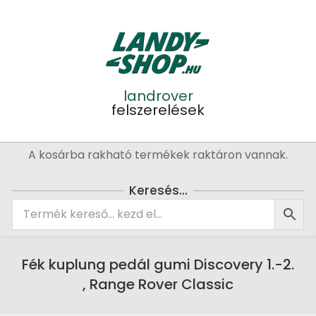
Skip
to
content
landrover
felszerelések
Primary
A kosárba rakható termékek raktáron vannak.
Navigation
Menu
Keresés…
Fék kuplung pedál gumi Discovery 1.-2.
, Range Rover Classic