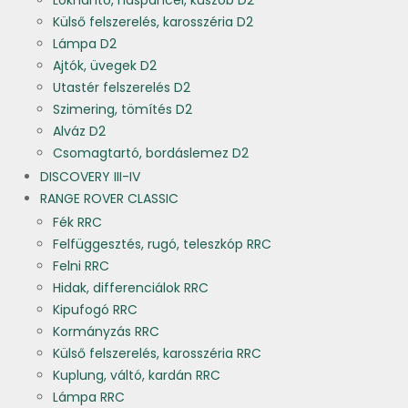
Lökhárító, haspáncél, küszöb D2
Külső felszerelés, karosszéria D2
Lámpa D2
Ajtók, üvegek D2
Utastér felszerelés D2
Szimering, tömítés D2
Alváz D2
Csomagtartó, bordáslemez D2
DISCOVERY III-IV
RANGE ROVER CLASSIC
Fék RRC
Felfüggesztés, rugó, teleszkóp RRC
Felni RRC
Hidak, differenciálok RRC
Kipufogó RRC
Kormányzás RRC
Külső felszerelés, karosszéria RRC
Kuplung, váltó, kardán RRC
Lámpa RRC