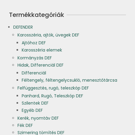
Termékkategóriák
DEFENDER
Karosszéria, ajtók, üvegek DEF
Ajtóhoz DEF
Karosszéria elemek
Kormányzás DEF
Hidak, Differenciál DEF
Differenciál
Féltengely, féltengelycsukló, menesztőtárcsa
Felfüggesztés, rugó, teleszkóp DEF
Panhard, Rugó, Teleszkóp DEF
Szilentek DEF
Egyéb DEF
Kerék, nyomtáv DEF
Fék DEF
Szimering tömítés DEF