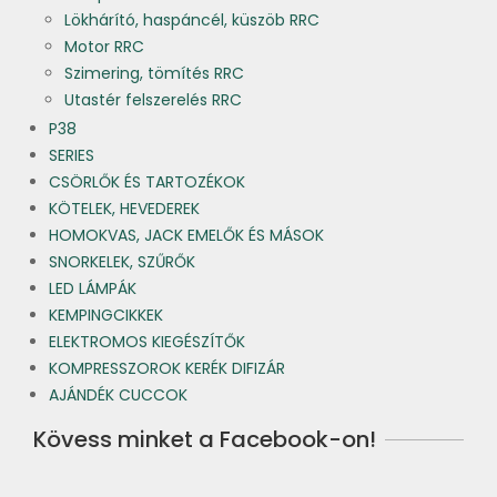
Lökhárító, haspáncél, küszöb RRC
Motor RRC
Szimering, tömítés RRC
Utastér felszerelés RRC
P38
SERIES
CSÖRLŐK ÉS TARTOZÉKOK
KÖTELEK, HEVEDEREK
HOMOKVAS, JACK EMELŐK ÉS MÁSOK
SNORKELEK, SZŰRŐK
LED LÁMPÁK
KEMPINGCIKKEK
ELEKTROMOS KIEGÉSZÍTŐK
KOMPRESSZOROK KERÉK DIFIZÁR
AJÁNDÉK CUCCOK
Kövess minket a Facebook-on!