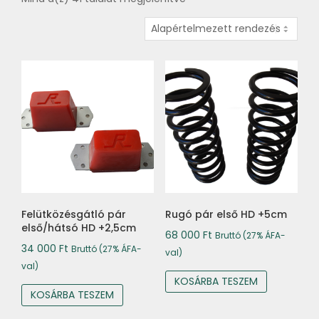
Felütközésgátló pár
Rugó pár első HD +5cm
első/hátsó HD +2,5cm
68 000
Ft
Bruttó (27% ÁFA-
34 000
Ft
Bruttó (27% ÁFA-
val)
val)
KOSÁRBA TESZEM
KOSÁRBA TESZEM