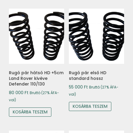
Rugó pár hátsó HD +5cm
Rugó pár első HD
Land Rover kivéve
standard hossz
Defender 110/130
55 000
Ft
Bruttó (27% ÁFA-
80 000
Ft
Bruttó (27% ÁFA-
val)
val)
KOSÁRBA TESZEM
KOSÁRBA TESZEM