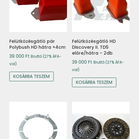
Felütközésgátló pár
Felütközésgátló HD
Polybush HD hátra +4cm
Discovery II. TD5
előre/hátra – 2db
39 000
Ft
Bruttó (27% ÁFA-
39 000
Ft
Bruttó (27% ÁFA-
val)
val)
KOSÁRBA TESZEM
KOSÁRBA TESZEM