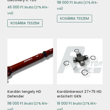
Discovery II. TD5
118 000
Ft
Bruttó (27% ÁFA-
45 000
Ft
Bruttó (27% ÁFA-
val)
val)
KOSÁRBA TESZEM
KOSÁRBA TESZEM
Kardán tengely HD
Kardánkereszt 27×75 HD
Defender
erősített GKN
118 000
Ft
19 000
Ft
Bruttó (27% ÁFA-
Bruttó (27% ÁFA-
val)
val)