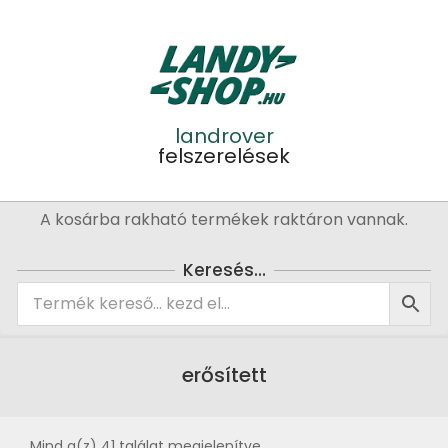
Skip
to
content
landrover
felszerelések
Primary
A kosárba rakható termékek raktáron vannak.
Navigation
Menu
Keresés…
erősített
Mind a(z) 41 találat megjelenítve