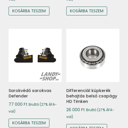
KOSÁRBA TESZEM
KOSÁRBA TESZEM
Differenciál kúpkerék
Sarokvédő sarokvas
behajtás belső csapágy
Defender
HD Timken
77 000
Ft
Bruttó (27% ÁFA-
26 000
Ft
Bruttó (27% ÁFA-
val)
val)
KOSÁRBA TESZEM