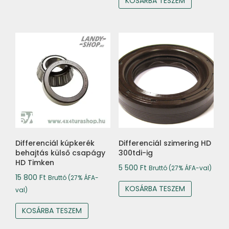
KOSÁRBA TESZEM
Differenciál kúpkerék
Differenciál szimering HD
behajtás külső csapágy
300tdi-ig
HD Timken
5 500
Ft
Bruttó (27% ÁFA-val)
15 800
Ft
Bruttó (27% ÁFA-
KOSÁRBA TESZEM
val)
KOSÁRBA TESZEM