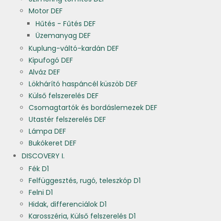
Motor DEF
Hűtés - Fűtés DEF
Üzemanyag DEF
Kuplung-váltó-kardán DEF
Kipufogó DEF
Alváz DEF
Lökhárító haspáncél küszöb DEF
Külső felszerelés DEF
Csomagtartók és bordáslemezek DEF
Utastér felszerelés DEF
Lámpa DEF
Bukókeret DEF
DISCOVERY I.
Fék D1
Felfüggesztés, rugó, teleszkóp D1
Felni D1
Hidak, differenciálok D1
Karosszéria, Külső felszerelés D1