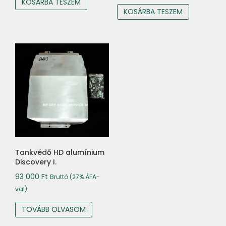
KOSÁRBA TESZEM
KOSÁRBA TESZEM
Tankvédő HD alumínium
Discovery I.
93 000
Ft
Bruttó (27% ÁFA-
val)
TOVÁBB OLVASOM