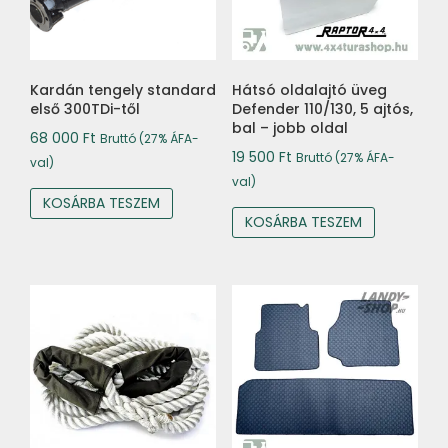
Kardán tengely standard
Hátsó oldalajtó üveg
első 300TDi-től
Defender 110/130, 5 ajtós,
bal – jobb oldal
68 000
Ft
Bruttó (27% ÁFA-
19 500
Ft
Bruttó (27% ÁFA-
val)
val)
KOSÁRBA TESZEM
KOSÁRBA TESZEM