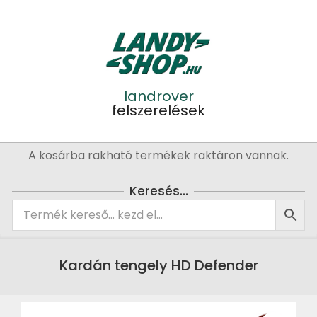
Skip
to
content
landrover
felszerelések
Primary
A kosárba rakható termékek raktáron vannak.
Navigation
Menu
Keresés…
Kardán tengely HD Defender