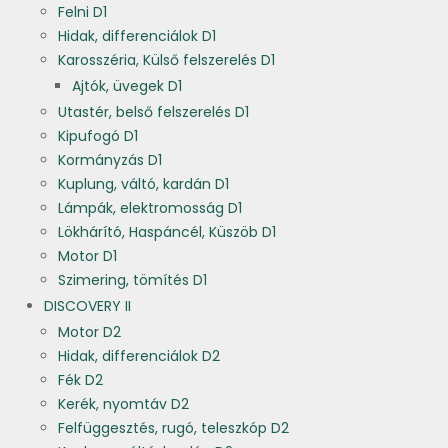
Felni D1
Hidak, differenciálok D1
Karosszéria, Külső felszerelés D1
Ajtók, üvegek D1
Utastér, belső felszerelés D1
Kipufogó D1
Kormányzás D1
Kuplung, váltó, kardán D1
Lámpák, elektromosság D1
Lökhárító, Haspáncél, Küszöb D1
Motor D1
Szimering, tömítés D1
DISCOVERY II
Motor D2
Hidak, differenciálok D2
Fék D2
Kerék, nyomtáv D2
Felfüggesztés, rugó, teleszkóp D2