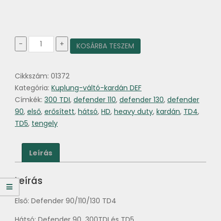
Kardán
-
+
KOSÁRBA TESZEM
tengely
HD
Defender
Cikkszám:
01372
mennyiség
Kategória:
Kuplung-váltó-kardán DEF
Címkék:
300 TDI
,
defender 110
,
defender 130
,
defender
90
,
első
,
erősített
,
hátsó
,
HD
,
heavy duty
,
kardán
,
TD4
,
TD5
,
tengely
Leírás
Leírás
Első: Defender 90/110/130 TD4
Hátsó: Defender 90 300TDI és TD5