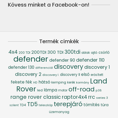
Kövess minket a Facebook-on!
Termék címkék
4x4
300tdi
200TDI
300 TDI
csörlő
ajtó
200 TDI
ablak
defender
defender 110
defender 90
discovery
discovery 1
defender 130
differenciál
discovery 2
első
discovery II
discovery I.
erősített
Land
fék
hátsó
fekete
kemping
kerék
kormány
HD
Rover
off-road
lámpa
led
motor
p38
range rover classic
raptor4x4
rrc
series 3
terepjáró
TD5
tömítés
túra
TD4
szilent
teleszkóp
üzemanyag