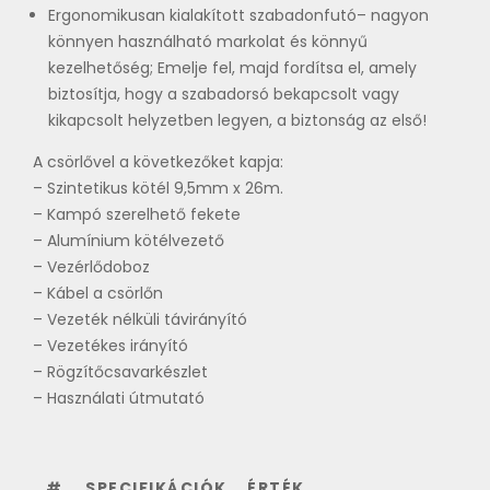
Ergonomikusan kialakított szabadonfutó– nagyon
könnyen használható markolat és könnyű
kezelhetőség; Emelje fel, majd fordítsa el, amely
biztosítja, hogy a szabadorsó bekapcsolt vagy
kikapcsolt helyzetben legyen, a biztonság az első!
A csörlővel a következőket kapja:
– Szintetikus kötél 9,5mm x 26m.
– Kampó szerelhető fekete
– Alumínium kötélvezető
– Vezérlődoboz
– Kábel a csörlőn
– Vezeték nélküli távirányító
– Vezetékes irányító
– Rögzítőcsavarkészlet
– Használati útmutató
#
SPECIFIKÁCIÓK
ÉRTÉK