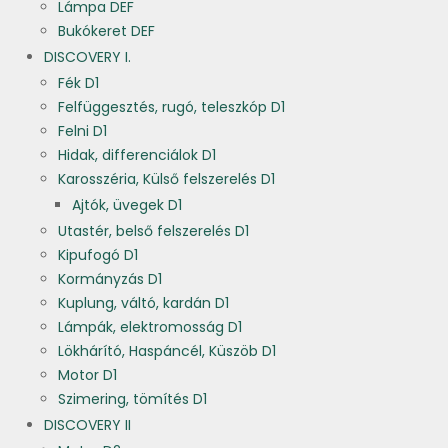
Lámpa DEF
Bukókeret DEF
DISCOVERY I.
Fék D1
Felfüggesztés, rugó, teleszkóp D1
Felni D1
Hidak, differenciálok D1
Karosszéria, Külső felszerelés D1
Ajtók, üvegek D1
Utastér, belső felszerelés D1
Kipufogó D1
Kormányzás D1
Kuplung, váltó, kardán D1
Lámpák, elektromosság D1
Lökhárító, Haspáncél, Küszöb D1
Motor D1
Szimering, tömítés D1
DISCOVERY II