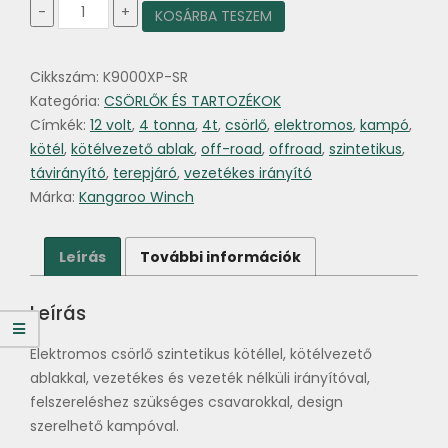
K9000XP
-
+
KOSÁRBA TESZEM
was:
is:
SR
167
155
4087kg
elektromos
000 Ft.
000 Ft.
Cikkszám:
K9000XP-SR
csörlő
szintetikus
Kategória:
CSÖRLŐK ÉS TARTOZÉKOK
kötéllel
Címkék:
12 volt
,
4 tonna
,
4t
,
csörlő
,
elektromos
,
kampó
,
12V
kötél
,
kötélvezető ablak
,
off-road
,
offroad
,
szintetikus
,
mennyiség
távirányító
,
terepjáró
,
vezetékes irányító
Márka:
Kangaroo Winch
Leírás
További információk
Leírás
Elektromos csörlő szintetikus kötéllel, kötélvezető
ablakkal, vezetékes és vezeték nélküli irányítóval,
felszereléshez szükséges csavarokkal, design
szerelhető kampóval.