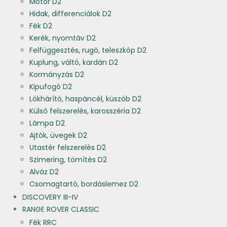
Motor D2
Hidak, differenciálok D2
Fék D2
Kerék, nyomtáv D2
Felfüggesztés, rugó, teleszkóp D2
Kuplung, váltó, kardán D2
Kormányzás D2
Kipufogó D2
Lökhárító, haspáncél, küszöb D2
Külső felszerelés, karosszéria D2
Lámpa D2
Ajtók, üvegek D2
Utastér felszerelés D2
Szimering, tömítés D2
Alváz D2
Csomagtartó, bordáslemez D2
DISCOVERY III-IV
RANGE ROVER CLASSIC
Fék RRC