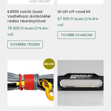
K4500 csörlő Quad
Hi-Lift off-road kit
Vadfelhúzó drótkötéllel
67 000
Ft
Bruttó (27% ÁFA-
rádiós távirányítóval
val)
78 000
Ft
Bruttó (27% ÁFA-
val)
TOVÁBB OLVASOM
KOSÁRBA TESZEM
Akció!