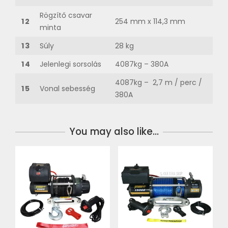
Rögzítő csavar
12
254 mm x 114,3 mm
minta
13
Súly
28 kg
14
Jelenlegi sorsolás
4087kg – 380A
4087kg – 2,7 m / perc /
15
Vonal sebesség
380A
You may also like…