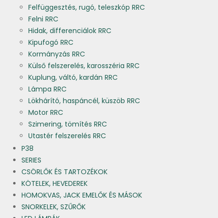
Felfüggesztés, rugó, teleszkóp RRC
Felni RRC
Hidak, differenciálok RRC
Kipufogó RRC
Kormányzás RRC
Külső felszerelés, karosszéria RRC
Kuplung, váltó, kardán RRC
Lámpa RRC
Lökhárító, haspáncél, küszöb RRC
Motor RRC
Szimering, tömítés RRC
Utastér felszerelés RRC
P38
SERIES
CSÖRLŐK ÉS TARTOZÉKOK
KÖTELEK, HEVEDEREK
HOMOKVAS, JACK EMELŐK ÉS MÁSOK
SNORKELEK, SZŰRŐK