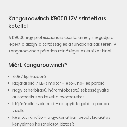
Kangaroowinch K9000 12V szintetikus
kötéllel
A K9000 egy professzionális csörlő, amely megadja a
lépést a dizájn, a tartósság és a funkcionalitás terén. A
Kangaroowinch páratlan minőséget és értéket kínál.
Miért Kangaroowinch?
4087 kg húzóerő
Időjárásálló 7 LE-s motor – eső-, hó- és porálló
Nagy teherbírású, háromfokozatú sebességváltó –
automatikusan kezeli a nyomatékot
Időjárásálló szolenoid – az egyik legjobb a piacon,
vízálló
Kézi távirányító – a gyakorlatban bevált kialakítás
kényelmes használatot biztosít