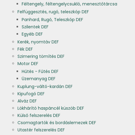
Féltengely, féltengelycsukló, menesztőtárcsa
Felfüggesztés, rugó, teleszkóp DEF
Panhard, Rugó, Teleszkóp DEF
Szilentek DEF
Egyéb DEF
Kerék, nyomtáv DEF
Fék DEF
Szimering tömítés DEF
Motor DEF
Hűtés - Fűtés DEF
Üzemanyag DEF
Kuplung-váltó-kardán DEF
Kipufogó DEF
Alváz DEF
Lökhárító haspáncél küszöb DEF
Külső felszerelés DEF
Csomagtartók és bordáslemezek DEF
Utastér felszerelés DEF