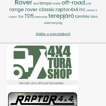
Rover
off-road
lámpa
led
motor
p38
range rover classic
raptor4x4
rrc
series 3
terepjáró
TD5
tömítés
túra
TD4
szilent
teleszkóp
üzemanyag
Elállás a szerződéstől
Minden ami offroad felszerelés...