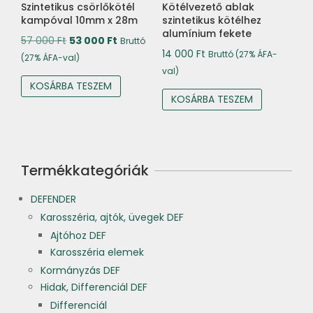
Szintetikus csörlőkötél
Kötélvezető ablak
kampóval 10mm x 28m
szintetikus kötélhez
alumínium fekete
Original
Current
57 000
Ft
53 000
Ft
Bruttó
14 000
Ft
Bruttó (27% ÁFA-
price
price
(27% ÁFA-val)
val)
was:
is:
KOSÁRBA TESZEM
57
53
KOSÁRBA TESZEM
000 Ft.
000 Ft.
Termékkategóriák
DEFENDER
Karosszéria, ajtók, üvegek DEF
Ajtóhoz DEF
Karosszéria elemek
Kormányzás DEF
Hidak, Differenciál DEF
Differenciál