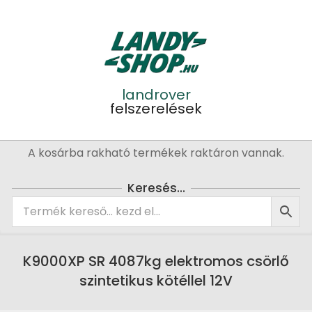
Skip
to
content
landrover
felszerelések
Primary
A kosárba rakható termékek raktáron vannak.
Navigation
Menu
Keresés…
K9000XP SR 4087kg elektromos csörlő
szintetikus kötéllel 12V