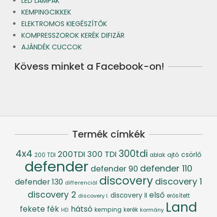
LED LÁMPÁK
KEMPINGCIKKEK
ELEKTROMOS KIEGÉSZÍTŐK
KOMPRESSZOROK KERÉK DIFIZÁR
AJÁNDÉK CUCCOK
Kövess minket a Facebook-on!
Termék címkék
4x4
300tdi
200TDI
300 TDI
csörlő
ajtó
200 TDI
ablak
defender
defender 110
defender 90
discovery
discovery 1
defender 130
differenciál
discovery 2
első
discovery II
discovery I.
erősített
Land
fék
hátsó
fekete
kemping
kerék
kormány
HD