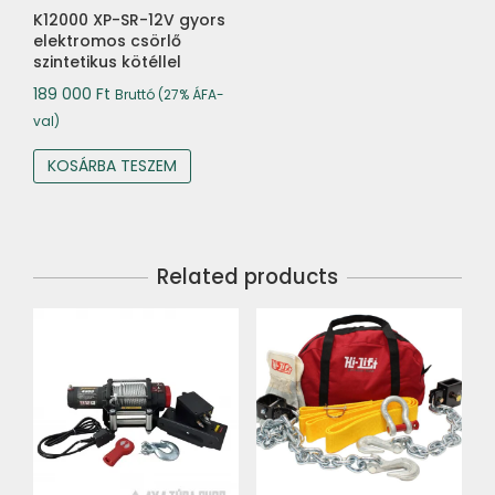
K12000 XP-SR-12V gyors
elektromos csörlő
szintetikus kötéllel
189 000
Ft
Bruttó (27% ÁFA-
val)
KOSÁRBA TESZEM
Related products