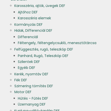
Karosszéria, ajtók, üvegek DEF
Ajtóhoz DEF
Karosszéria elemek
Kormányzás DEF
Hidak, Differenciál DEF
Differenciál
Féltengely, féltengelycsukló, menesztőtárcsa
Felfüggesztés, rugó, teleszkóp DEF
Panhard, Rugó, Teleszkóp DEF
Szilentek DEF
Egyéb DEF
Kerék, nyomtáv DEF
Fék DEF
Szimering tömítés DEF
Motor DEF
Hűtés - Fűtés DEF
Üzemanyag DEF
Kuplung-váltó-kardán DEF