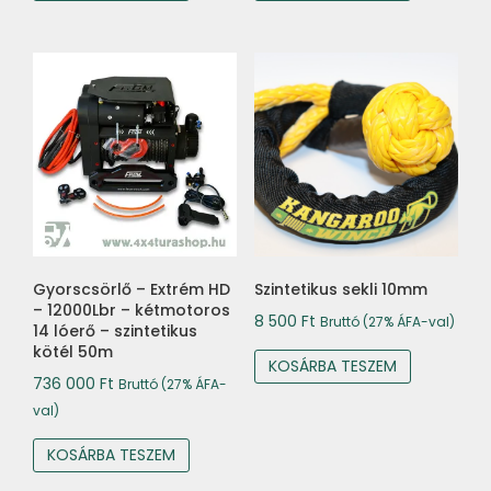
000 Ft.
000 Ft.
Gyorscsörlő – Extrém HD
Szintetikus sekli 10mm
– 12000Lbr – kétmotoros
8 500
Ft
Bruttó (27% ÁFA-val)
14 lóerő – szintetikus
kötél 50m
KOSÁRBA TESZEM
736 000
Ft
Bruttó (27% ÁFA-
val)
KOSÁRBA TESZEM