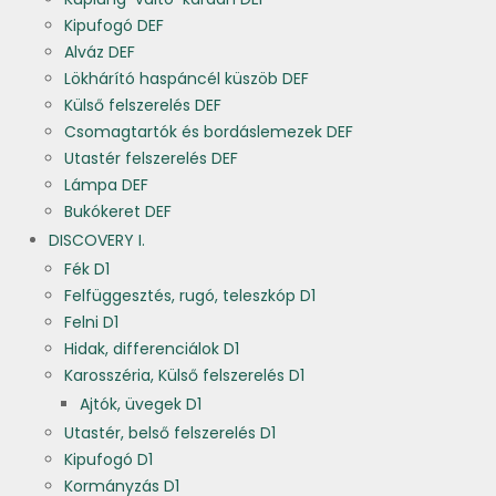
Kipufogó DEF
Alváz DEF
Lökhárító haspáncél küszöb DEF
Külső felszerelés DEF
Csomagtartók és bordáslemezek DEF
Utastér felszerelés DEF
Lámpa DEF
Bukókeret DEF
DISCOVERY I.
Fék D1
Felfüggesztés, rugó, teleszkóp D1
Felni D1
Hidak, differenciálok D1
Karosszéria, Külső felszerelés D1
Ajtók, üvegek D1
Utastér, belső felszerelés D1
Kipufogó D1
Kormányzás D1