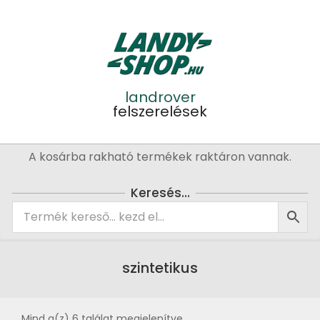
Skip
to
content
landrover
felszerelések
Primary
A kosárba rakható termékek raktáron vannak.
Navigation
Menu
Keresés…
szintetikus
Mind a(z) 6 találat megjelenítve