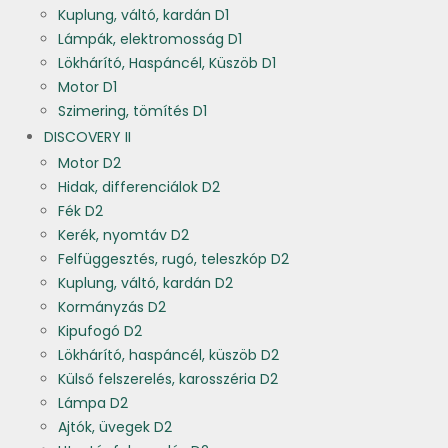
Kuplung, váltó, kardán D1
Lámpák, elektromosság D1
Lökhárító, Haspáncél, Küszöb D1
Motor D1
Szimering, tömítés D1
DISCOVERY II
Motor D2
Hidak, differenciálok D2
Fék D2
Kerék, nyomtáv D2
Felfüggesztés, rugó, teleszkóp D2
Kuplung, váltó, kardán D2
Kormányzás D2
Kipufogó D2
Lökhárító, haspáncél, küszöb D2
Külső felszerelés, karosszéria D2
Lámpa D2
Ajtók, üvegek D2