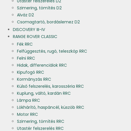
Utastér felszerelés D2
Szimering, tömítés D2
Alváz D2
Csomagtartó, bordáslemez D2
DISCOVERY III-IV
RANGE ROVER CLASSIC
Fék RRC
Felfüggesztés, rugó, teleszkóp RRC
Felni RRC
Hidak, differenciálok RRC
Kipufogó RRC
Kormányzás RRC
Külső felszerelés, karosszéria RRC
Kuplung, váltó, kardán RRC
Lámpa RRC
Lökhárító, haspáncél, küszöb RRC
Motor RRC
Szimering, tömítés RRC
Utastér felszerelés RRC