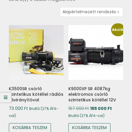
Akció!
K3500SR csörlő
K9000XP SR 4087kg
szintetikus kötéllel rádiós
elektromos csörlő
távirányítóval
szintetikus kötéllel 12V
Original
Current
73 000
Ft
167 000
Ft
155 000
Ft
Bruttó (27% ÁFA-
price
price
val)
Bruttó (27% ÁFA-val)
was:
is:
KOSÁRBA TESZEM
KOSÁRBA TESZEM
167
155