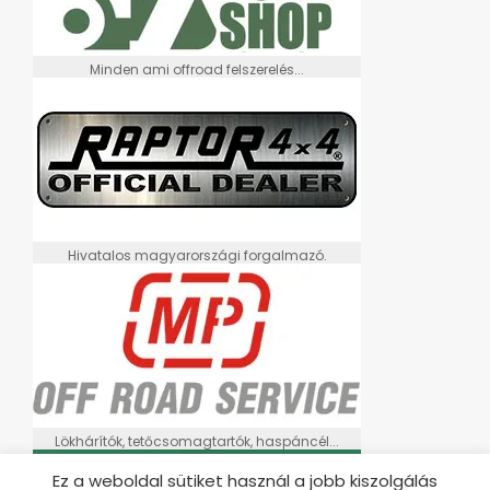
Minden ami offroad felszerelés...
Hivatalos magyarországi forgalmazó.
Lökhárítók, tetőcsomagtartók, haspáncél...
Ez a weboldal sütiket használ a jobb kiszolgálás