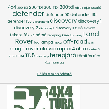
4x4
300tdi
200TDI
300 TDI
csörlő
ajtó
200 TDI
ablak
defender
defender 110
defender 90
discovery
discovery 1
defender 130
differenciál
discovery 2
első
discovery II
discovery I.
erősített
Land
fék
hátsó
fekete
kemping
kerék
kormány
HD
Rover
off-road
lámpa
led
motor
p38
range rover classic
raptor4x4
rrc
series 3
terepjáró
TD5
tömítés
túra
TD4
szilent
teleszkóp
üzemanyag
Elállás a szerződéstől