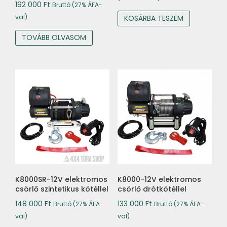
192 000
Ft
Bruttó (27% ÁFA-
was:
is:
val)
KOSÁRBA TESZEM
117
112
000 Ft.
000 Ft.
TOVÁBB OLVASOM
K8000SR-12V elektromos
K8000-12V elektromos
csörlő szintetikus kötéllel
csörlő drótkötéllel
148 000
Ft
133 000
Ft
Bruttó (27% ÁFA-
Bruttó (27% ÁFA-
val)
val)