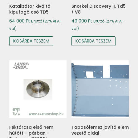
Katalizátor kiváltó
Snorkel Discovery II. Td5
kipufogó cső TD5
/ V8
64 000
Ft
49 000
Ft
Bruttó (27% ÁFA-
Bruttó (27% ÁFA-
val)
val)
KOSÁRBA TESZEM
KOSÁRBA TESZEM
Féktárcsa első nem
Taposólemez javító elem
hűtött – párban –
vezető oldal