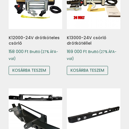
K12000-24V drótköteles
K13000-24V csörlő
csörlő
drótkötéllel
158 000
Ft
169 000
Ft
Bruttó (27% ÁFA-
Bruttó (27% ÁFA-
val)
val)
KOSÁRBA TESZEM
KOSÁRBA TESZEM