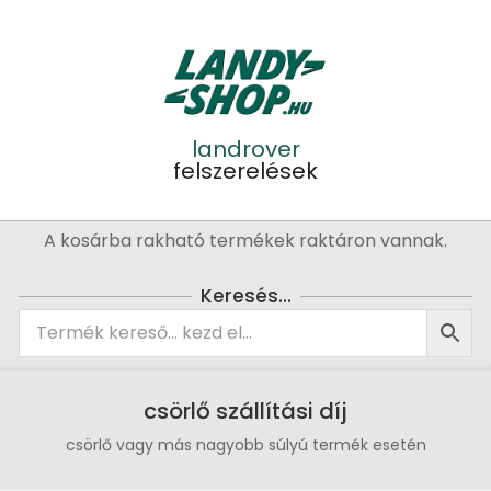
Skip
to
content
landrover
felszerelések
Primary
A kosárba rakható termékek raktáron vannak.
Navigation
Menu
Keresés…
csörlő szállítási díj
csörlő vagy más nagyobb súlyú termék esetén