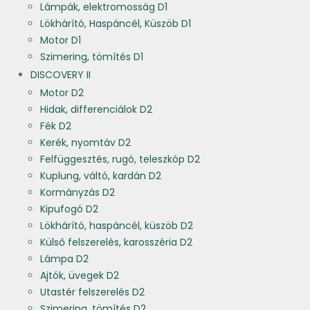
Lámpák, elektromosság D1
Lökhárító, Haspáncél, Küszöb D1
Motor D1
Szimering, tömítés D1
DISCOVERY II
Motor D2
Hidak, differenciálok D2
Fék D2
Kerék, nyomtáv D2
Felfüggesztés, rugó, teleszkóp D2
Kuplung, váltó, kardán D2
Kormányzás D2
Kipufogó D2
Lökhárító, haspáncél, küszöb D2
Külső felszerelés, karosszéria D2
Lámpa D2
Ajtók, üvegek D2
Utastér felszerelés D2
Szimering, tömítés D2