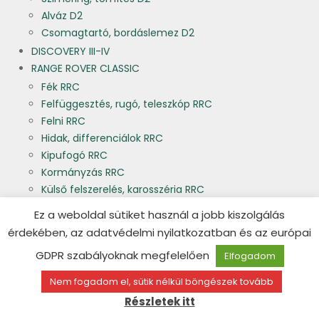
Alváz D2
Csomagtartó, bordáslemez D2
DISCOVERY III-IV
RANGE ROVER CLASSIC
Fék RRC
Felfüggesztés, rugó, teleszkóp RRC
Felni RRC
Hidak, differenciálok RRC
Kipufogó RRC
Kormányzás RRC
Külső felszerelés, karosszéria RRC
Kuplung, váltó, kardán RRC
Ez a weboldal sütiket használ a jobb kiszolgálás
Lámpa RRC
érdekében, az adatvédelmi nyilatkozatban és az európai
Lökhárító, haspáncél, küszöb RRC
GDPR szabályoknak megfelelően
Elfogadom
Motor RRC
Szimering, tömítés RRC
Nem fogadom el, sütik nélkül böngészek tovább
Utastér felszerelés RRC
Részletek itt
P38