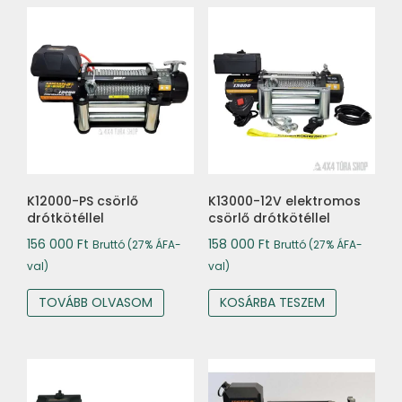
K12000-PS csörlő
K13000-12V elektromos
drótkötéllel
csörlő drótkötéllel
156 000
Ft
158 000
Ft
Bruttó (27% ÁFA-
Bruttó (27% ÁFA-
val)
val)
TOVÁBB OLVASOM
KOSÁRBA TESZEM