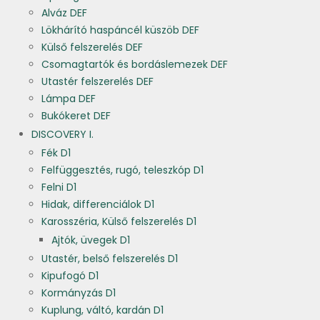
Alváz DEF
Lökhárító haspáncél küszöb DEF
Külső felszerelés DEF
Csomagtartók és bordáslemezek DEF
Utastér felszerelés DEF
Lámpa DEF
Bukókeret DEF
DISCOVERY I.
Fék D1
Felfüggesztés, rugó, teleszkóp D1
Felni D1
Hidak, differenciálok D1
Karosszéria, Külső felszerelés D1
Ajtók, üvegek D1
Utastér, belső felszerelés D1
Kipufogó D1
Kormányzás D1
Kuplung, váltó, kardán D1