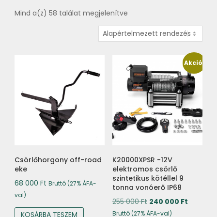
Mind a(z) 58 találat megjelenítve
Akció!
Csörlőhorgony off-road
K20000XPSR -12V
eke
elektromos csörlő
szintetikus kötéllel 9
68 000
Ft
Bruttó (27% ÁFA-
tonna vonóerő IP68
val)
Original
Current
255 000
Ft
240 000
Ft
price
price
Bruttó (27% ÁFA-val)
KOSÁRBA TESZEM