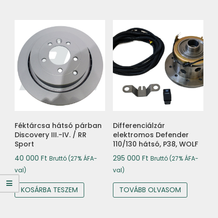
Féktárcsa hátsó párban
Differenciálzár
Discovery III.-IV. / RR
elektromos Defender
Sport
110/130 hátsó, P38, WOLF
40 000
Ft
295 000
Ft
Bruttó (27% ÁFA-
Bruttó (27% ÁFA-
val)
val)
KOSÁRBA TESZEM
TOVÁBB OLVASOM