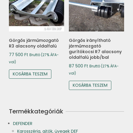
Görgős járműmozgató
Görgős irányítható
R3 alacsony oldalfalú
járműmozgató
gurítókocsi R7 alacsony
77 500
Ft
Bruttó (27% ÁFA-
oldalfalú jobb/bal
val)
87 500
Ft
Bruttó (27% ÁFA-
val)
KOSÁRBA TESZEM
KOSÁRBA TESZEM
Termékkategóriák
DEFENDER
Karosszéria, ajtók, üvegek DEF