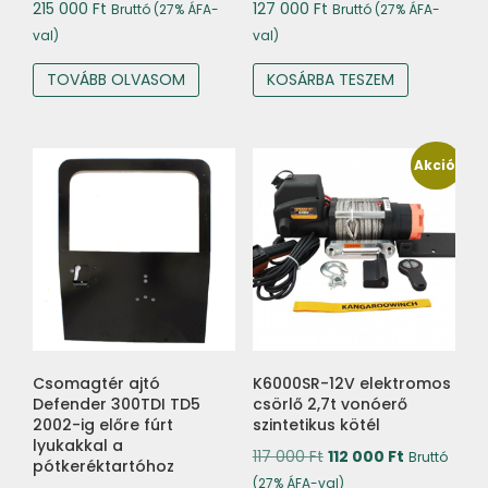
215 000
Ft
127 000
Ft
Bruttó (27% ÁFA-
Bruttó (27% ÁFA-
val)
val)
TOVÁBB OLVASOM
KOSÁRBA TESZEM
Akció!
Csomagtér ajtó
K6000SR-12V elektromos
Defender 300TDI TD5
csörlő 2,7t vonóerő
2002-ig előre fúrt
szintetikus kötél
lyukakkal a
Original
Current
117 000
Ft
112 000
Ft
Bruttó
pótkeréktartóhoz
price
price
(27% ÁFA-val)