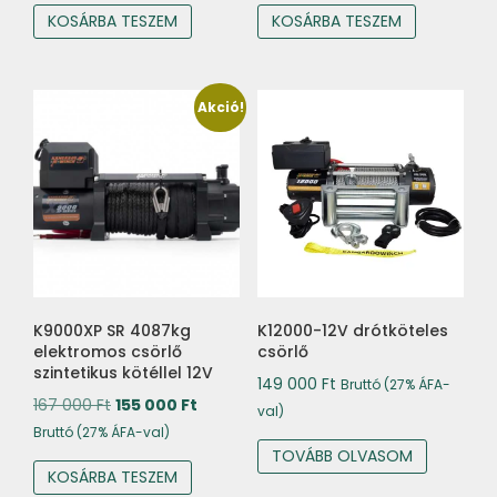
KOSÁRBA TESZEM
KOSÁRBA TESZEM
Akció!
K9000XP SR 4087kg
K12000-12V drótköteles
elektromos csörlő
csörlő
szintetikus kötéllel 12V
149 000
Ft
Bruttó (27% ÁFA-
Original
Current
167 000
Ft
155 000
Ft
val)
price
price
Bruttó (27% ÁFA-val)
TOVÁBB OLVASOM
was:
is:
KOSÁRBA TESZEM
167
155