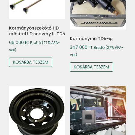
Kormányösszekötő HD
erősített Discovery II. TD5
Kormánymű TD5-ig
66 000
Ft
Bruttó (27% ÁFA-
347 000
Ft
Bruttó (27% ÁFA-
val)
val)
KOSÁRBA TESZEM
KOSÁRBA TESZEM