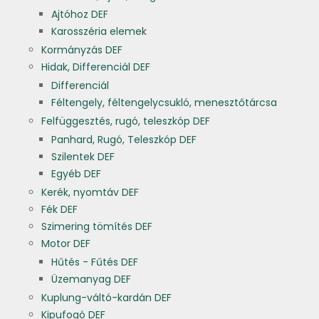
Ajtóhoz DEF
Karosszéria elemek
Kormányzás DEF
Hidak, Differenciál DEF
Differenciál
Féltengely, féltengelycsukló, menesztőtárcsa
Felfüggesztés, rugó, teleszkóp DEF
Panhard, Rugó, Teleszkóp DEF
Szilentek DEF
Egyéb DEF
Kerék, nyomtáv DEF
Fék DEF
Szimering tömítés DEF
Motor DEF
Hűtés - Fűtés DEF
Üzemanyag DEF
Kuplung-váltó-kardán DEF
Kipufogó DEF