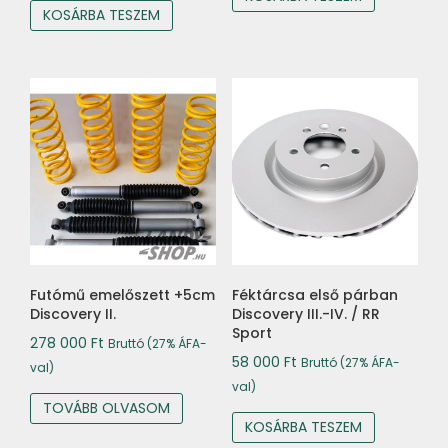
KOSÁRBA TESZEM
Futómű emelőszett +5cm
Féktárcsa első párban
Discovery II.
Discovery III.-IV. / RR
Sport
278 000
Ft
Bruttó (27% ÁFA-
58 000
Ft
Bruttó (27% ÁFA-
val)
val)
TOVÁBB OLVASOM
KOSÁRBA TESZEM