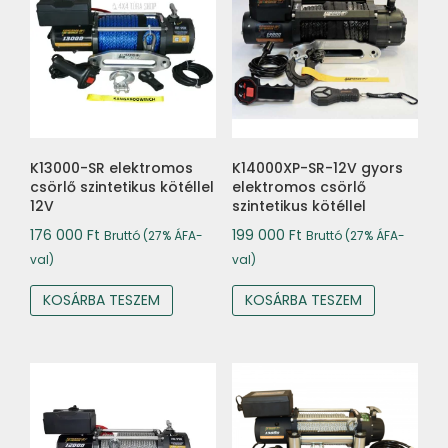
K13000-SR elektromos
K14000XP-SR-12V gyors
csörlő szintetikus kötéllel
elektromos csörlő
12V
szintetikus kötéllel
176 000
Ft
199 000
Ft
Bruttó (27% ÁFA-
Bruttó (27% ÁFA-
val)
val)
KOSÁRBA TESZEM
KOSÁRBA TESZEM