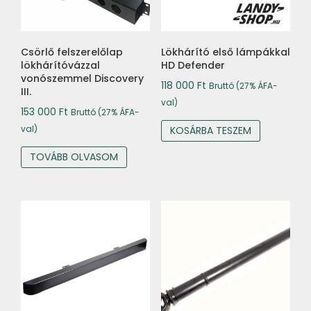
Csörlő felszerelőlap
Lökhárító első lámpákkal
lökhárítóvázzal
HD Defender
vonószemmel Discovery
118 000
Ft
Bruttó (27% ÁFA-
III.
val)
153 000
Ft
Bruttó (27% ÁFA-
val)
KOSÁRBA TESZEM
TOVÁBB OLVASOM