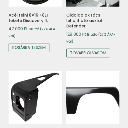
Acél felni 8×16 +8ET
Oldalablak rács
fekete Discovery II.
lehajtható asztal
Defender
47 000
Ft
Bruttó (27% ÁFA-
129 000
Ft
Bruttó (27% ÁFA-
val)
val)
KOSÁRBA TESZEM
TOVÁBB OLVASOM