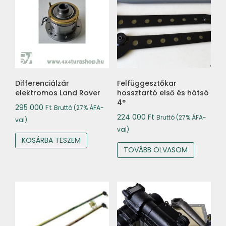
Differenciálzár
Felfüggesztőkar
elektromos Land Rover
hossztartó első és hátsó
4°
295 000
Ft
Bruttó (27% ÁFA-
224 000
Ft
Bruttó (27% ÁFA-
val)
val)
KOSÁRBA TESZEM
TOVÁBB OLVASOM