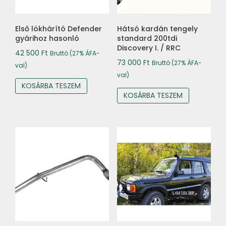
Első lökhárító Defender
Hátsó kardán tengely
gyárihoz hasonló
standard 200tdi
Discovery I. / RRC
42 500
Ft
Bruttó (27% ÁFA-
73 000
Ft
Bruttó (27% ÁFA-
val)
val)
KOSÁRBA TESZEM
KOSÁRBA TESZEM