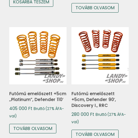
KOSÁRBA TESZEM
TOVÁBB OLVASOM
Futómű emelőszett +5cm
Futómű emelőszett
„Platinum”, Defender 110′
+5cm, Defender 90′,
Discovery I., RRC
405 000
Ft
Bruttó (27% ÁFA-
280 000
Ft
Bruttó (27% ÁFA-
val)
val)
TOVÁBB OLVASOM
TOVÁBB OLVASOM