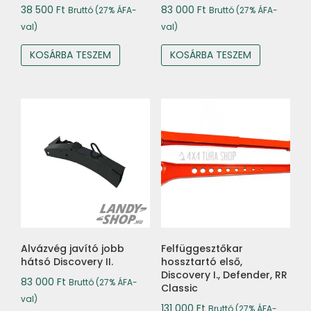
38 500
Ft
83 000
Ft
Bruttó (27% ÁFA-
Bruttó (27% ÁFA-
val)
val)
KOSÁRBA TESZEM
KOSÁRBA TESZEM
Alvázvég javító jobb
Felfüggesztőkar
hátsó Discovery II.
hossztartó első,
Discovery I., Defender, RR
83 000
Ft
Bruttó (27% ÁFA-
Classic
val)
131 000
Ft
Bruttó (27% ÁFA-