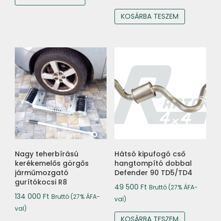
was:
is:
KOSÁRBA TESZEM
255
240
000 Ft.
000 Ft.
Nagy teherbírású
Hátsó kipufogó cső
kerékemelős görgős
hangtompító dobbal
járműmozgató
Defender 90 TD5/TD4
gurítókocsi R8
49 500
Ft
Bruttó (27% ÁFA-
134 000
Ft
Bruttó (27% ÁFA-
val)
val)
KOSÁRBA TESZEM