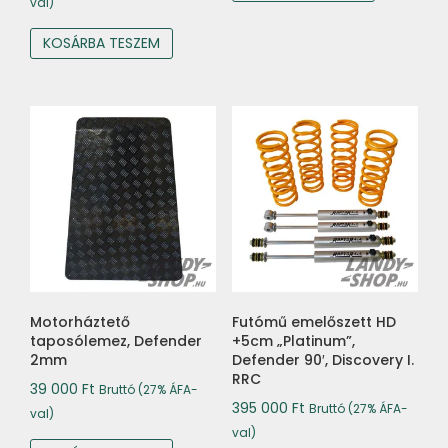
val)
KOSÁRBA TESZEM
Motorháztető
Futómű emelőszett HD
taposólemez, Defender
+5cm „Platinum”,
2mm
Defender 90′, Discovery I.
RRC
39 000
Ft
Bruttó (27% ÁFA-
395 000
Ft
Bruttó (27% ÁFA-
val)
val)