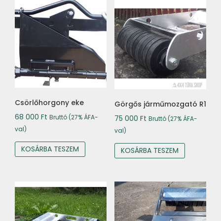
Csörlőhorgony eke
Görgős járműmozgató R1
68 000
Ft
Bruttó (27% ÁFA-
75 000
Ft
Bruttó (27% ÁFA-
val)
val)
KOSÁRBA TESZEM
KOSÁRBA TESZEM