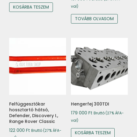
val)
KOSÁRBA TESZEM
TOVÁBB OLVASOM
Felfüggesztőkar
Hengerfej 300TDI
hossztartó hátsó,
179 000
Ft
Bruttó (27% ÁFA-
Defender, Discovery I.,
val)
Range Rover Classic
122 000
Ft
Bruttó (27% ÁFA-
KOSÁRBA TESZEM