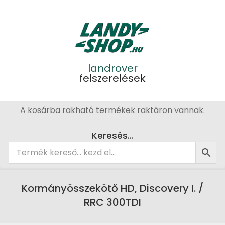
Skip
to
content
landrover
felszerelések
Primary
A kosárba rakható termékek raktáron vannak.
Navigation
Menu
Keresés…
Kormányösszekötő HD, Discovery I. /
RRC 300TDI