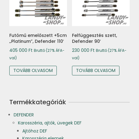
Futómű emelőszett +5cm
Felfüggesztés szett,
„Platinum”, Defender 110′
Defender 90′
405 000
Ft
230 000
Ft
Bruttó (27% ÁFA-
Bruttó (27% ÁFA-
val)
val)
TOVÁBB OLVASOM
TOVÁBB OLVASOM
Termékkategóriák
DEFENDER
Karosszéria, ajtók, üvegek DEF
Ajtóhoz DEF
Karosszéria elemek