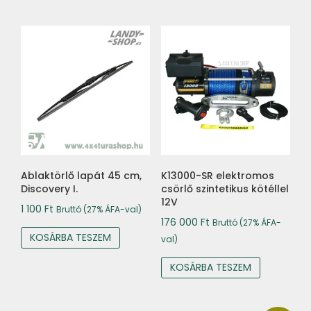
Ablaktörlő lapát 45 cm,
K13000-SR elektromos
Discovery I.
csörlő szintetikus kötéllel
12V
1 100
Ft
Bruttó (27% ÁFA-val)
176 000
Ft
Bruttó (27% ÁFA-
KOSÁRBA TESZEM
val)
KOSÁRBA TESZEM