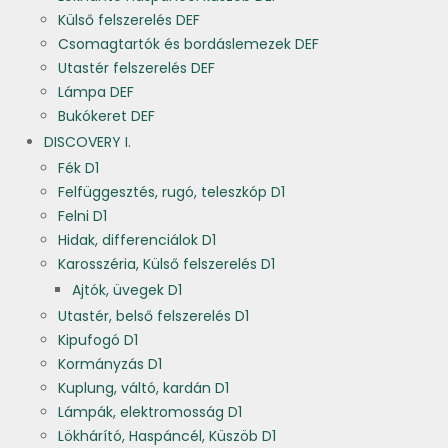
Külső felszerelés DEF
Csomagtartók és bordáslemezek DEF
Utastér felszerelés DEF
Lámpa DEF
Bukókeret DEF
DISCOVERY I.
Fék D1
Felfüggesztés, rugó, teleszkóp D1
Felni D1
Hidak, differenciálok D1
Karosszéria, Külső felszerelés D1
Ajtók, üvegek D1
Utastér, belső felszerelés D1
Kipufogó D1
Kormányzás D1
Kuplung, váltó, kardán D1
Lámpák, elektromosság D1
Lökhárító, Haspáncél, Küszöb D1