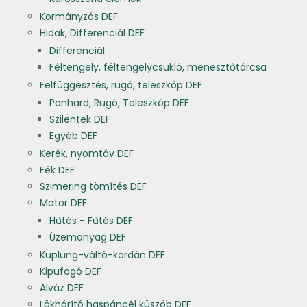
Kormányzás DEF
Hidak, Differenciál DEF
Differenciál
Féltengely, féltengelycsukló, menesztőtárcsa
Felfüggesztés, rugó, teleszkóp DEF
Panhard, Rugó, Teleszkóp DEF
Szilentek DEF
Egyéb DEF
Kerék, nyomtáv DEF
Fék DEF
Szimering tömítés DEF
Motor DEF
Hűtés - Fűtés DEF
Üzemanyag DEF
Kuplung-váltó-kardán DEF
Kipufogó DEF
Alváz DEF
Lökhárító haspáncél küszöb DEF