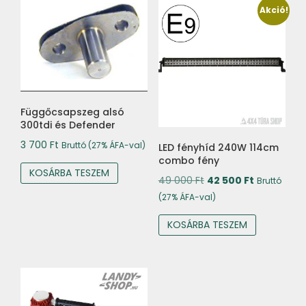
Akció!
Függőcsapszeg alsó
300tdi és Defender
3 700
Ft
Bruttó (27% ÁFA-val)
LED fényhíd 240W 114cm
combo fény
KOSÁRBA TESZEM
Original
Current
49 000
Ft
42 500
Ft
Bruttó
price
price
(27% ÁFA-val)
was:
is:
KOSÁRBA TESZEM
49
42
000 Ft.
500 Ft.