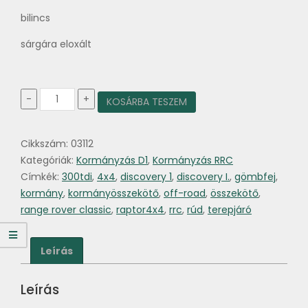
bilincs
sárgára eloxált
Kormányösszekötő
-
+
KOSÁRBA TESZEM
HD,
Discovery
I.
Cikkszám:
03112
/
RRC
Kategóriák:
Kormányzás D1
,
Kormányzás RRC
300TDI
Címkék:
300tdi
,
4x4
,
discovery 1
,
discovery I.
,
gömbfej
,
mennyiség
kormány
,
kormányösszekötő
,
off-road
,
összekötő
,
range rover classic
,
raptor4x4
,
rrc
,
rúd
,
terepjáró
Leírás
Leírás