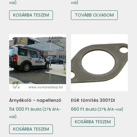
val)
val)
KOSÁRBA TESZEM
TOVÁBB OLVASOM
Árnyékoló – napellenző
EGR tömítés 300TDI
114 000
Ft
660
Ft
Bruttó (27% ÁFA-
Bruttó (27% ÁFA-val)
val)
KOSÁRBA TESZEM
KOSÁRBA TESZEM