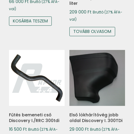
66 000
Ft
Bruttó (27% ÁFA-
liter
val)
209 000
Ft
Bruttó (27% ÁFA-
val)
KOSÁRBA TESZEM
TOVÁBB OLVASOM
Fűtés bemeneti cső
Első lökhárítóvég jobb
Discovery I./RRC 300tdi
oldal Discovery I. 300TDi
16 500
Ft
29 000
Ft
Bruttó (27% ÁFA-
Bruttó (27% ÁFA-