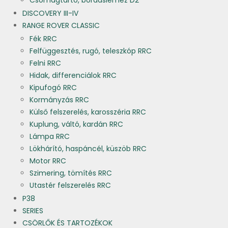
Csomagtartó, bordáslemez D2
DISCOVERY III-IV
RANGE ROVER CLASSIC
Fék RRC
Felfüggesztés, rugó, teleszkóp RRC
Felni RRC
Hidak, differenciálok RRC
Kipufogó RRC
Kormányzás RRC
Külső felszerelés, karosszéria RRC
Kuplung, váltó, kardán RRC
Lámpa RRC
Lökhárító, haspáncél, küszöb RRC
Motor RRC
Szimering, tömítés RRC
Utastér felszerelés RRC
P38
SERIES
CSÖRLŐK ÉS TARTOZÉKOK