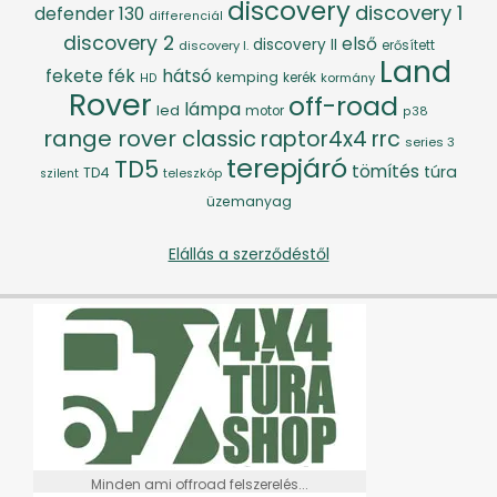
discovery
discovery 1
defender 130
differenciál
discovery 2
első
discovery II
discovery I.
erősített
Land
fék
hátsó
fekete
kemping
kerék
kormány
HD
Rover
off-road
lámpa
led
motor
p38
range rover classic
raptor4x4
rrc
series 3
terepjáró
TD5
tömítés
túra
TD4
szilent
teleszkóp
üzemanyag
Elállás a szerződéstől
Minden ami offroad felszerelés...