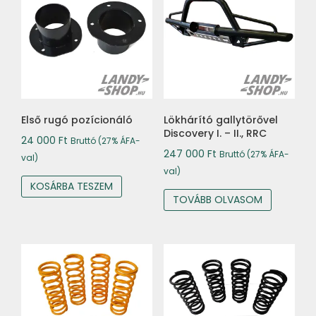
Első rugó pozícionáló
Lökhárító gallytörővel
Discovery I. – II., RRC
24 000
Ft
Bruttó (27% ÁFA-
247 000
Ft
Bruttó (27% ÁFA-
val)
val)
KOSÁRBA TESZEM
TOVÁBB OLVASOM