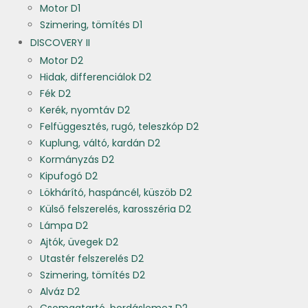
Motor D1
Szimering, tömítés D1
DISCOVERY II
Motor D2
Hidak, differenciálok D2
Fék D2
Kerék, nyomtáv D2
Felfüggesztés, rugó, teleszkóp D2
Kuplung, váltó, kardán D2
Kormányzás D2
Kipufogó D2
Lökhárító, haspáncél, küszöb D2
Külső felszerelés, karosszéria D2
Lámpa D2
Ajtók, üvegek D2
Utastér felszerelés D2
Szimering, tömítés D2
Alváz D2