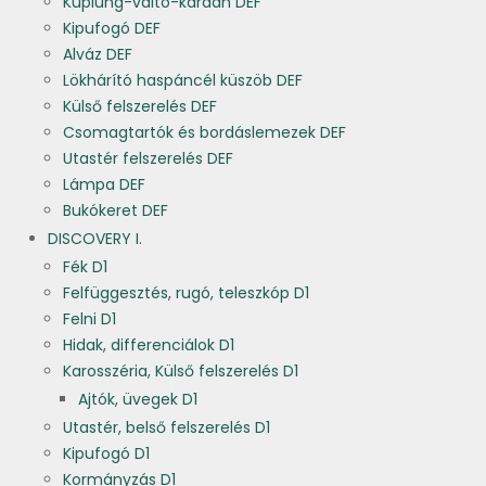
Kuplung-váltó-kardán DEF
Kipufogó DEF
Alváz DEF
Lökhárító haspáncél küszöb DEF
Külső felszerelés DEF
Csomagtartók és bordáslemezek DEF
Utastér felszerelés DEF
Lámpa DEF
Bukókeret DEF
DISCOVERY I.
Fék D1
Felfüggesztés, rugó, teleszkóp D1
Felni D1
Hidak, differenciálok D1
Karosszéria, Külső felszerelés D1
Ajtók, üvegek D1
Utastér, belső felszerelés D1
Kipufogó D1
Kormányzás D1