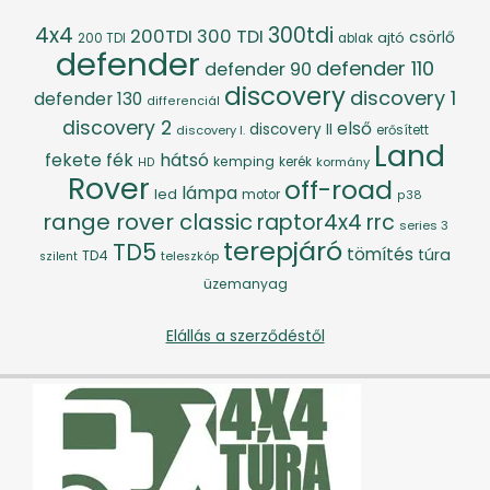
4x4
300tdi
200TDI
300 TDI
csörlő
ajtó
200 TDI
ablak
defender
defender 110
defender 90
discovery
discovery 1
defender 130
differenciál
discovery 2
első
discovery II
discovery I.
erősített
Land
fék
hátsó
fekete
kemping
kerék
kormány
HD
Rover
off-road
lámpa
led
motor
p38
range rover classic
raptor4x4
rrc
series 3
terepjáró
TD5
tömítés
túra
TD4
szilent
teleszkóp
üzemanyag
Elállás a szerződéstől