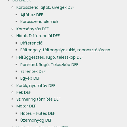
DEFENDER
Karosszéria, ajtók, üvegek DEF
Ajtóhoz DEF
Karosszéria elemek
Kormányzás DEF
Hidak, Differenciál DEF
Differenciál
Féltengely, féltengelycsukló, menesztőtárcsa
Felfüggesztés, rugó, teleszkóp DEF
Panhard, Rugó, Teleszkóp DEF
Szilentek DEF
Egyéb DEF
Kerék, nyomtáv DEF
Fék DEF
Szimering tömítés DEF
Motor DEF
Hűtés - Fűtés DEF
Üzemanyag DEF