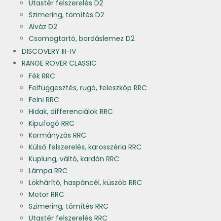
Utastér felszerelés D2
Szimering, tömítés D2
Alváz D2
Csomagtartó, bordáslemez D2
DISCOVERY III-IV
RANGE ROVER CLASSIC
Fék RRC
Felfüggesztés, rugó, teleszkóp RRC
Felni RRC
Hidak, differenciálok RRC
Kipufogó RRC
Kormányzás RRC
Külső felszerelés, karosszéria RRC
Kuplung, váltó, kardán RRC
Lámpa RRC
Lökhárító, haspáncél, küszöb RRC
Motor RRC
Szimering, tömítés RRC
Utastér felszerelés RRC