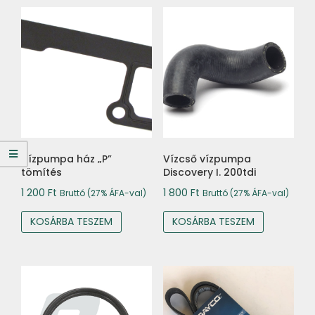
Vízpumpa ház „P”
Vízcső vízpumpa
tömítés
Discovery I. 200tdi
1 200
Ft
1 800
Ft
Bruttó (27% ÁFA-val)
Bruttó (27% ÁFA-val)
KOSÁRBA TESZEM
KOSÁRBA TESZEM