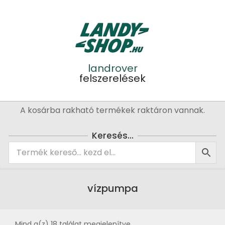
Skip
to
content
landrover
felszerelések
Primary
A kosárba rakható termékek raktáron vannak.
Navigation
Menu
Keresés…
vízpumpa
Mind a(z) 18 találat megjelenítve