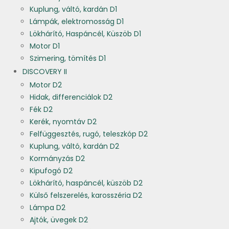
Kuplung, váltó, kardán D1
Lámpák, elektromosság D1
Lökhárító, Haspáncél, Küszöb D1
Motor D1
Szimering, tömítés D1
DISCOVERY II
Motor D2
Hidak, differenciálok D2
Fék D2
Kerék, nyomtáv D2
Felfüggesztés, rugó, teleszkóp D2
Kuplung, váltó, kardán D2
Kormányzás D2
Kipufogó D2
Lökhárító, haspáncél, küszöb D2
Külső felszerelés, karosszéria D2
Lámpa D2
Ajtók, üvegek D2