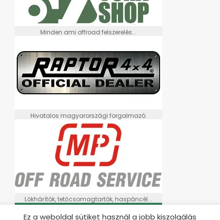
Minden ami offroad felszerelés...
Hivatalos magyarországi forgalmazó.
Lökhárítók, tetőcsomagtartók, haspáncél...
Ez a weboldal sütiket használ a jobb kiszolgálás