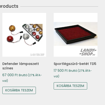
products
Defender lámpaszett
Sportlégszűrő-betét TD5
színes
17 500
Ft
Bruttó (27% ÁFA-
67 000
Ft
Bruttó (27% ÁFA-
val)
val)
KOSÁRBA TESZEM
KOSÁRBA TESZEM