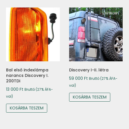
Bal első indexlámpa
Discovery I-II. létra
narancs Discovery I.
59 000
Ft
Bruttó (27% ÁFA-
200TDi
val)
13 000
Ft
Bruttó (27% ÁFA-
val)
KOSÁRBA TESZEM
KOSÁRBA TESZEM