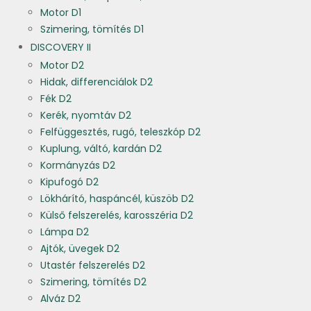
Motor D1
Szimering, tömítés D1
DISCOVERY II
Motor D2
Hidak, differenciálok D2
Fék D2
Kerék, nyomtáv D2
Felfüggesztés, rugó, teleszkóp D2
Kuplung, váltó, kardán D2
Kormányzás D2
Kipufogó D2
Lökhárító, haspáncél, küszöb D2
Külső felszerelés, karosszéria D2
Lámpa D2
Ajtók, üvegek D2
Utastér felszerelés D2
Szimering, tömítés D2
Alváz D2