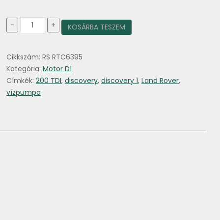
Vízpumpa
-
+
KOSÁRBA TESZEM
Discovery
I.
200tdi
Cikkszám:
RS RTC6395
mennyiség
Kategória:
Motor D1
Címkék:
200 TDI
,
discovery
,
discovery 1
,
Land Rover
,
vízpumpa