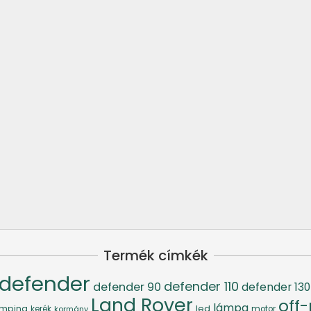
Termék címkék
defender
defender 110
defender 90
defender 130
Land Rover
off
lámpa
led
mping
kerék
kormány
motor