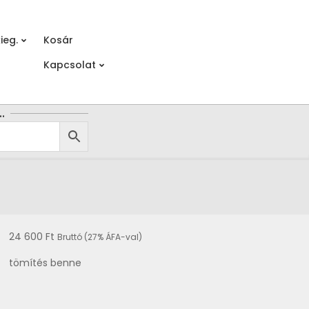
ieg.
Kosár
Prim
Kapcsolat
Navi
Men
…
24 600
Ft
Bruttó (27% ÁFA-val)
tömítés benne