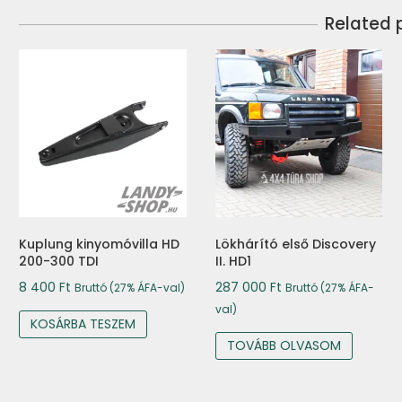
Related 
Kuplung kinyomóvilla HD
Lökhárító első Discovery
200-300 TDI
II. HD1
8 400
Ft
287 000
Ft
Bruttó (27% ÁFA-val)
Bruttó (27% ÁFA-
val)
KOSÁRBA TESZEM
TOVÁBB OLVASOM