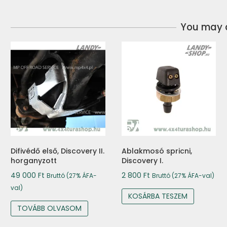
You may a
Difivédő első, Discovery II.
Ablakmosó spricni,
horganyzott
Discovery I.
49 000
Ft
2 800
Ft
Bruttó (27% ÁFA-
Bruttó (27% ÁFA-val)
val)
KOSÁRBA TESZEM
TOVÁBB OLVASOM