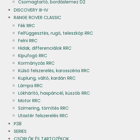
Csomagtartó, bordáslemez D2
DISCOVERY III-IV
RANGE ROVER CLASSIC
Fék RRC
Felfüggesztés, rugó, teleszkóp RRC
Felni RRC
Hidak, differenciálok RRC
Kipufogó RRC
Kormányzás RRC
Külső felszerelés, karosszéria RRC
Kuplung, váltó, kardán RRC
Lámpa RRC
Lökhárító, haspáncél, küszöb RRC
Motor RRC
Szimering, tömítés RRC
Utastér felszerelés RRC
P38
SERIES
CSÖRLŐK ÉS TARTOZÉKOK