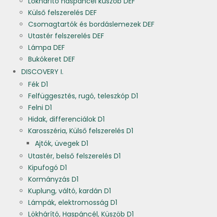
Lökhárító haspáncél küszöb DEF
Külső felszerelés DEF
Csomagtartók és bordáslemezek DEF
Utastér felszerelés DEF
Lámpa DEF
Bukókeret DEF
DISCOVERY I.
Fék D1
Felfüggesztés, rugó, teleszkóp D1
Felni D1
Hidak, differenciálok D1
Karosszéria, Külső felszerelés D1
Ajtók, üvegek D1
Utastér, belső felszerelés D1
Kipufogó D1
Kormányzás D1
Kuplung, váltó, kardán D1
Lámpák, elektromosság D1
Lökhárító, Haspáncél, Küszöb D1