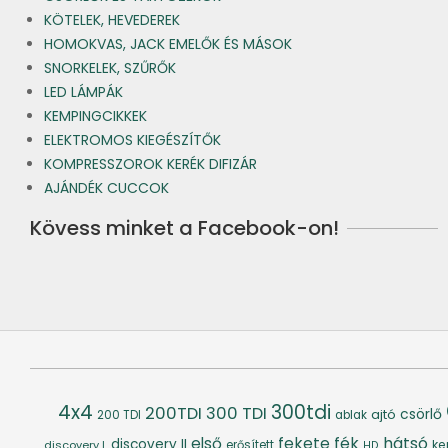
KÖTELEK, HEVEDEREK
HOMOKVAS, JACK EMELŐK ÉS MÁSOK
SNORKELEK, SZŰRŐK
LED LÁMPÁK
KEMPINGCIKKEK
ELEKTROMOS KIEGÉSZÍTŐK
KOMPRESSZOROK KERÉK DIFIZÁR
AJÁNDÉK CUCCOK
Kövess minket a Facebook-on!
4x4
300tdi
200TDI
300 TDI
csörlő
ajtó
200 TDI
ablak
fék
hátsó
első
fekete
discovery II
ke
discovery I.
erősített
HD