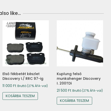
lso like…
Első fékbetét készlet
Kuplung felső
Discovery I./ RRC 97-ig
munkahenger Discovery
I. 200TDi
11 000
Ft
Bruttó (27% ÁFA-val)
21 500
Ft
Bruttó (27% ÁFA-val)
KOSÁRBA TESZEM
KOSÁRBA TESZEM