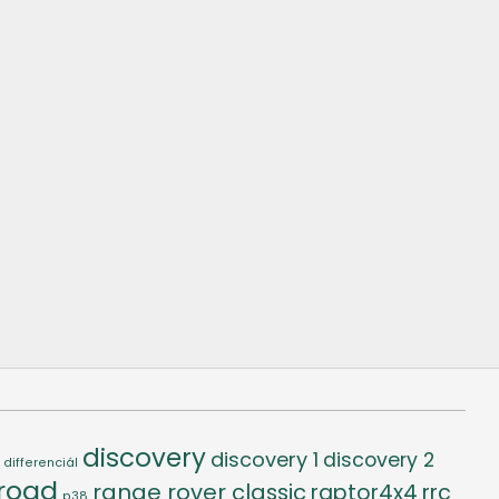
discovery
discovery 1
discovery 2
differenciál
-road
range rover classic
raptor4x4
rrc
p38