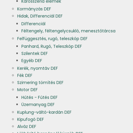
Karosszéria elemek
Kormányzás DEF
Hidak, Differenciál DEF
Differenciál
Féltengely, féltengelycsukló, menesztőtárcsa
Felfüggesztés, rugó, teleszkóp DEF
Panhard, Rugó, Teleszkóp DEF
Szilentek DEF
Egyéb DEF
Kerék, nyomtáv DEF
Fék DEF
Szimering tömítés DEF
Motor DEF
Hűtés - Fűtés DEF
Üzemanyag DEF
Kuplung-váltó-kardán DEF
Kipufogó DEF
Alváz DEF