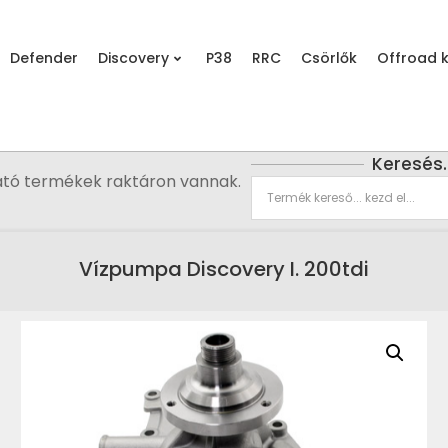
Defender
Discovery
P38
RRC
Csörlők
Offroad k
Keresés
ató termékek raktáron vannak.
Vízpumpa Discovery I. 200tdi