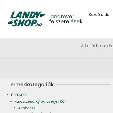
Skip
to
Kezdő oldal
content
landrover
felszerelések
A kosárba rakh
Termékkategóriák
DEFENDER
Karosszéria, ajtók, üvegek DEF
Ajtóhoz DEF