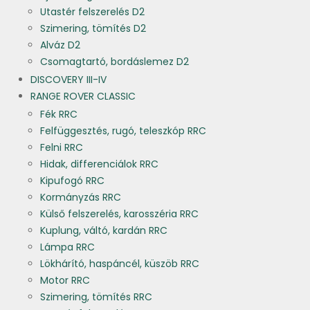
Utastér felszerelés D2
Szimering, tömítés D2
Alváz D2
Csomagtartó, bordáslemez D2
DISCOVERY III-IV
RANGE ROVER CLASSIC
Fék RRC
Felfüggesztés, rugó, teleszkóp RRC
Felni RRC
Hidak, differenciálok RRC
Kipufogó RRC
Kormányzás RRC
Külső felszerelés, karosszéria RRC
Kuplung, váltó, kardán RRC
Lámpa RRC
Lökhárító, haspáncél, küszöb RRC
Motor RRC
Szimering, tömítés RRC