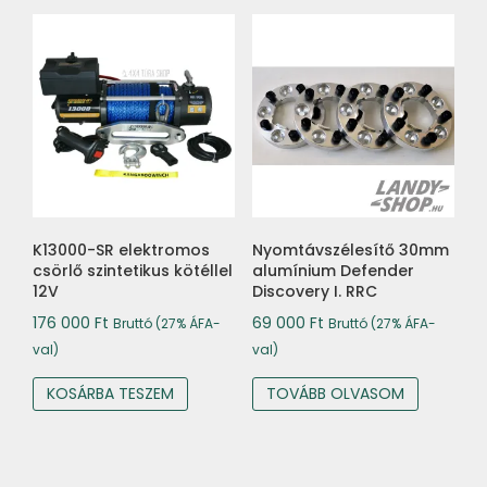
K13000-SR elektromos
Nyomtávszélesítő 30mm
csörlő szintetikus kötéllel
alumínium Defender
12V
Discovery I. RRC
176 000
Ft
69 000
Ft
Bruttó (27% ÁFA-
Bruttó (27% ÁFA-
val)
val)
KOSÁRBA TESZEM
TOVÁBB OLVASOM