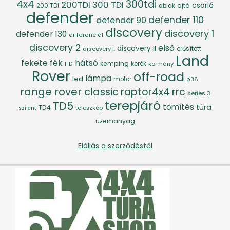
4x4
300tdi
200TDI
300 TDI
csörlő
ajtó
200 TDI
ablak
defender
defender 110
defender 90
discovery
discovery 1
defender 130
differenciál
discovery 2
első
discovery II
discovery I.
erősített
Land
fék
hátsó
fekete
kemping
kerék
kormány
HD
Rover
off-road
lámpa
led
motor
p38
range rover classic
raptor4x4
rrc
series 3
terepjáró
TD5
tömítés
túra
TD4
szilent
teleszkóp
üzemanyag
Elállás a szerződéstől