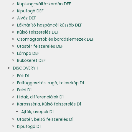
Kuplung-váltó-kardán DEF
Kipufogó DEF
Alváz DEF
Lökhárító haspáncél küszöb DEF
Külső felszerelés DEF
Csomagtartók és bordáslemezek DEF
Utastér felszerelés DEF
Lámpa DEF
Bukókeret DEF
DISCOVERY I.
Fék D1
Felfüggesztés, rugó, teleszkóp D1
Felni D1
Hidak, differenciálok D1
Karosszéria, Külső felszerelés D1
Ajtók, üvegek D1
Utastér, belső felszerelés D1
Kipufogó D1