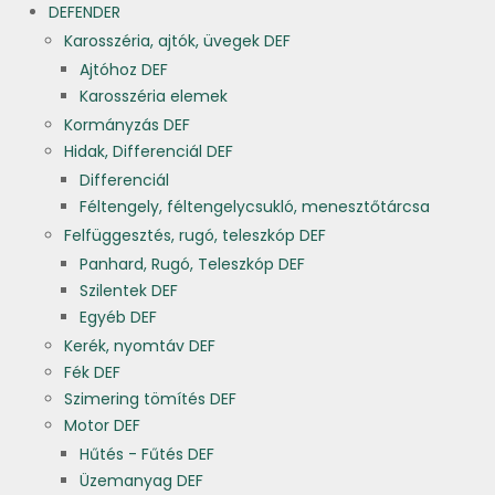
DEFENDER
Karosszéria, ajtók, üvegek DEF
Ajtóhoz DEF
Karosszéria elemek
Kormányzás DEF
Hidak, Differenciál DEF
Differenciál
Féltengely, féltengelycsukló, menesztőtárcsa
Felfüggesztés, rugó, teleszkóp DEF
Panhard, Rugó, Teleszkóp DEF
Szilentek DEF
Egyéb DEF
Kerék, nyomtáv DEF
Fék DEF
Szimering tömítés DEF
Motor DEF
Hűtés - Fűtés DEF
Üzemanyag DEF