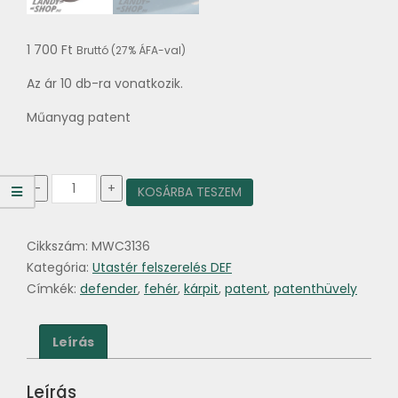
1 700
Ft
Bruttó (27% ÁFA-val)
Az ár 10 db-ra vonatkozik.
Műanyag patent
Patent
-
+
KOSÁRBA TESZEM
hüvely
10
db
Cikkszám:
MWC3136
mennyiség
Kategória:
Utastér felszerelés DEF
Címkék:
defender
,
fehér
,
kárpit
,
patent
,
patenthüvely
Leírás
Leírás