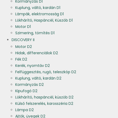
Kormányzás D1
Kuplung, váltó, kardán D1
Lámpák, elektromosság D1
Lökhárító, Haspáncél, Küszöb D1
Motor D1
Szimering, tömítés D1
DISCOVERY II
Motor D2
Hidak, differenciálok D2
Fék D2
Kerék, nyomtáv D2
Felfüggesztés, rugó, teleszkóp D2
Kuplung, váltó, kardán D2
Kormányzás D2
Kipufogó D2
Lökhárító, haspáncél, küszöb D2
Külső felszerelés, karosszéria D2
Lámpa D2
Ajtók, üvegek D2