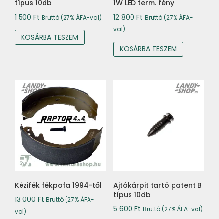
típus 10db
1W LED term. fény
1 500
Ft
12 800
Ft
Bruttó (27% ÁFA-val)
Bruttó (27% ÁFA-
val)
KOSÁRBA TESZEM
KOSÁRBA TESZEM
Kézifék fékpofa 1994-től
Ajtókárpit tartó patent B
típus 10db
13 000
Ft
Bruttó (27% ÁFA-
5 600
Ft
Bruttó (27% ÁFA-val)
val)