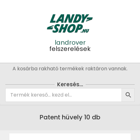
Skip
to
content
landrover
felszerelések
Primary
A kosárba rakható termékek raktáron vannak.
Navigation
Menu
Keresés…
Patent hüvely 10 db