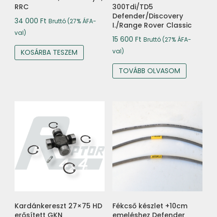
RRC
300Tdi/TD5
Defender/Discovery
34 000
Ft
Bruttó (27% ÁFA-
I./Range Rover Classic
val)
15 600
Ft
Bruttó (27% ÁFA-
val)
KOSÁRBA TESZEM
TOVÁBB OLVASOM
Kardánkereszt 27×75 HD
Fékcső készlet +10cm
erősített GKN
emeléshez Defender