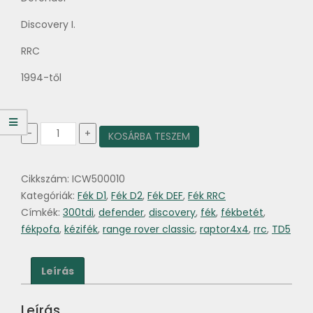
Discovery I.
RRC
1994-től
Kézifék
-
+
KOSÁRBA TESZEM
fékpofa
1994-
től
Cikkszám:
ICW500010
mennyiség
Kategóriák:
Fék D1
,
Fék D2
,
Fék DEF
,
Fék RRC
Címkék:
300tdi
,
defender
,
discovery
,
fék
,
fékbetét
,
fékpofa
,
kézifék
,
range rover classic
,
raptor4x4
,
rrc
,
TD5
Leírás
Leírás