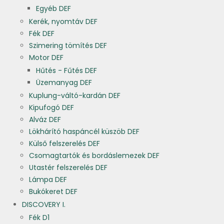
Egyéb DEF
Kerék, nyomtáv DEF
Fék DEF
Szimering tömítés DEF
Motor DEF
Hűtés - Fűtés DEF
Üzemanyag DEF
Kuplung-váltó-kardán DEF
Kipufogó DEF
Alváz DEF
Lökhárító haspáncél küszöb DEF
Külső felszerelés DEF
Csomagtartók és bordáslemezek DEF
Utastér felszerelés DEF
Lámpa DEF
Bukókeret DEF
DISCOVERY I.
Fék D1