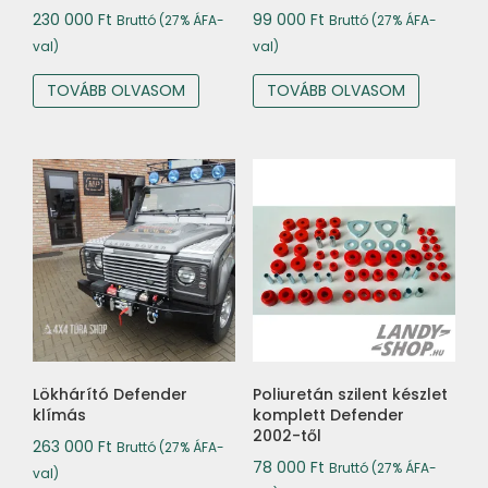
230 000
Ft
99 000
Ft
Bruttó (27% ÁFA-
Bruttó (27% ÁFA-
val)
val)
TOVÁBB OLVASOM
TOVÁBB OLVASOM
Lökhárító Defender
Poliuretán szilent készlet
klímás
komplett Defender
2002-től
263 000
Ft
Bruttó (27% ÁFA-
78 000
Ft
Bruttó (27% ÁFA-
val)