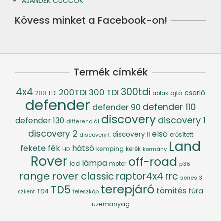
AJÁNDÉK CUCCOK
Kövess minket a Facebook-on!
Termék címkék
4x4
300tdi
200TDI
300 TDI
csörlő
ajtó
200 TDI
ablak
defender
defender 110
defender 90
discovery
discovery 1
defender 130
differenciál
discovery 2
első
discovery II
discovery I.
erősített
Land
fék
hátsó
fekete
kemping
kerék
kormány
HD
Rover
off-road
lámpa
led
motor
p38
range rover classic
raptor4x4
rrc
series 3
terepjáró
TD5
tömítés
túra
TD4
szilent
teleszkóp
üzemanyag