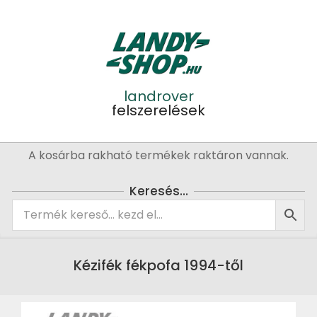
Skip
to
content
landrover
felszerelések
Primary
A kosárba rakható termékek raktáron vannak.
Navigation
Menu
Keresés…
Kézifék fékpofa 1994-től