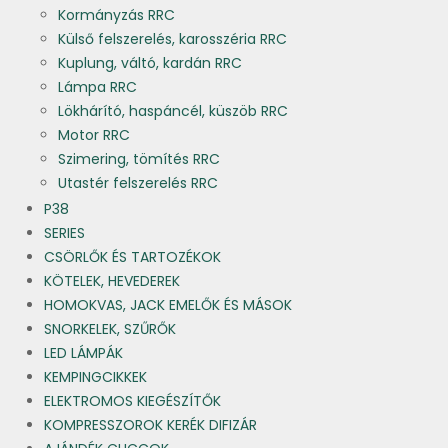
Kormányzás RRC
Külső felszerelés, karosszéria RRC
Kuplung, váltó, kardán RRC
Lámpa RRC
Lökhárító, haspáncél, küszöb RRC
Motor RRC
Szimering, tömítés RRC
Utastér felszerelés RRC
P38
SERIES
CSÖRLŐK ÉS TARTOZÉKOK
KÖTELEK, HEVEDEREK
HOMOKVAS, JACK EMELŐK ÉS MÁSOK
SNORKELEK, SZŰRŐK
LED LÁMPÁK
KEMPINGCIKKEK
ELEKTROMOS KIEGÉSZÍTŐK
KOMPRESSZOROK KERÉK DIFIZÁR