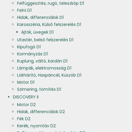
Felfüggesztés, rugó, teleszkóp D1
Felni D1
Hidak, differenciálok D1
Karosszéria, Külső felszerelés D1
Ajtók, üvegek D1
Utastér, belső felszerelés D1
Kipufogó D1
Kormányzás D1
Kuplung, váltó, kardán D1
Lámpák, elektromosság D1
Lökhárító, Haspáncél, Küszöb D1
Motor D1
Szimering, tömítés D1
DISCOVERY II
Motor D2
Hidak, differenciálok D2
Fék D2
Kerék, nyomtáv D2