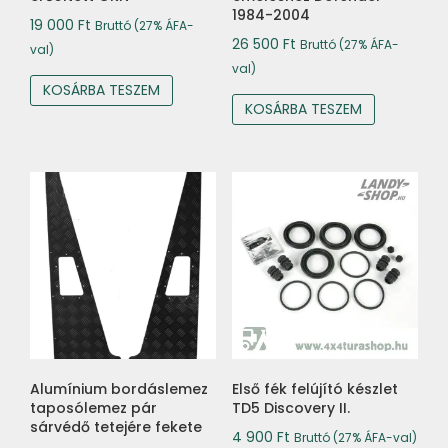
1984-2004
19 000
Ft
Bruttó (27% ÁFA-
26 500
Ft
Bruttó (27% ÁFA-
val)
val)
KOSÁRBA TESZEM
KOSÁRBA TESZEM
Alumínium bordáslemez
Első fék felújító készlet
taposólemez pár
TD5 Discovery II.
sárvédő tetejére fekete
4 900
Ft
Bruttó (27% ÁFA-val)