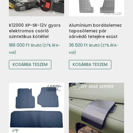
K12000 XP-SR-12V gyors
Alumínium bordáslemez
elektromos csörlő
taposólemez pár
szintetikus kötéllel
sárvédő tetejére ezüst
189 000
Ft
36 500
Ft
Bruttó (27% ÁFA-
Bruttó (27% ÁFA-
val)
val)
KOSÁRBA TESZEM
KOSÁRBA TESZEM