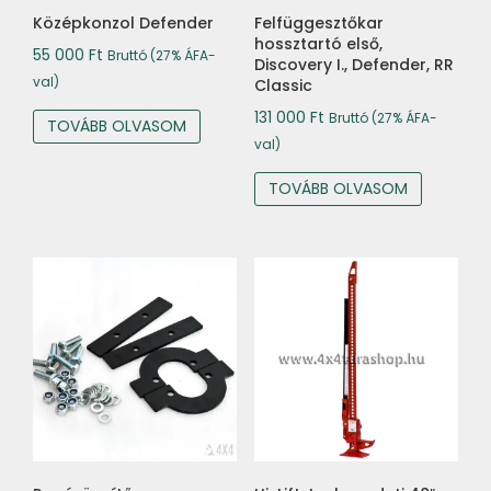
Középkonzol Defender
Felfüggesztőkar
hossztartó első,
55 000
Ft
Bruttó (27% ÁFA-
Discovery I., Defender, RR
val)
Classic
131 000
Ft
Bruttó (27% ÁFA-
TOVÁBB OLVASOM
val)
TOVÁBB OLVASOM