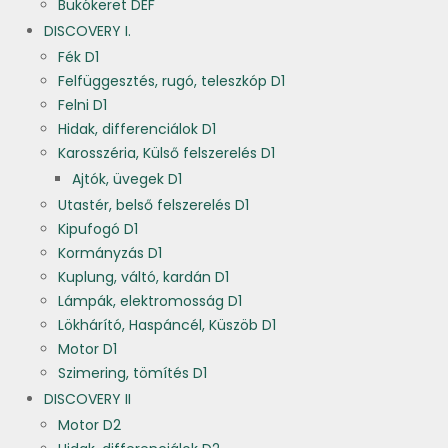
Bukókeret DEF
DISCOVERY I.
Fék D1
Felfüggesztés, rugó, teleszkóp D1
Felni D1
Hidak, differenciálok D1
Karosszéria, Külső felszerelés D1
Ajtók, üvegek D1
Utastér, belső felszerelés D1
Kipufogó D1
Kormányzás D1
Kuplung, váltó, kardán D1
Lámpák, elektromosság D1
Lökhárító, Haspáncél, Küszöb D1
Motor D1
Szimering, tömítés D1
DISCOVERY II
Motor D2