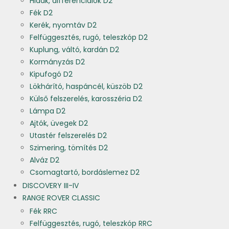
Hidak, differenciálok D2
Fék D2
Kerék, nyomtáv D2
Felfüggesztés, rugó, teleszkóp D2
Kuplung, váltó, kardán D2
Kormányzás D2
Kipufogó D2
Lökhárító, haspáncél, küszöb D2
Külső felszerelés, karosszéria D2
Lámpa D2
Ajtók, üvegek D2
Utastér felszerelés D2
Szimering, tömítés D2
Alváz D2
Csomagtartó, bordáslemez D2
DISCOVERY III-IV
RANGE ROVER CLASSIC
Fék RRC
Felfüggesztés, rugó, teleszkóp RRC