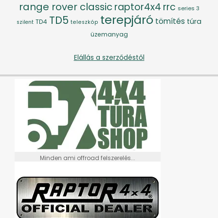
range rover classic
raptor4x4
rrc
series 3
terepjáró
TD5
tömítés
túra
TD4
szilent
teleszkóp
üzemanyag
Elállás a szerződéstől
Minden ami offroad felszerelés...