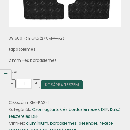
39 500
Ft
Bruttó (27% ÁFA-val)
taposólemez
2 mm -es bordáslemez
1 pár
Alumínium
-
+
KOSÁRBA TESZEM
bordáslemez
taposólemez
pár
Cikkszám:
KM-PA2-f
sárvédő
tetejére
Kategóriák:
Csomagtartók és bordáslemezek DEF
,
Külső
fekete
felszerelés DEF
mennyiség
Címkék:
alumínium
,
bordáslemez
,
defender
,
fekete
,