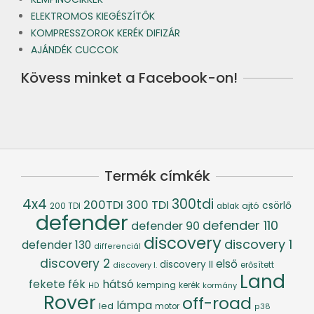
ELEKTROMOS KIEGÉSZÍTŐK
KOMPRESSZOROK KERÉK DIFIZÁR
AJÁNDÉK CUCCOK
Kövess minket a Facebook-on!
Termék címkék
4x4
300tdi
200TDI
300 TDI
csörlő
ajtó
200 TDI
ablak
defender
defender 110
defender 90
discovery
discovery 1
defender 130
differenciál
discovery 2
első
discovery II
discovery I.
erősített
Land
fék
hátsó
fekete
kemping
kerék
kormány
HD
Rover
off-road
lámpa
led
motor
p38