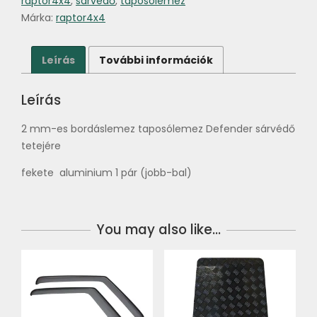
raptor4x4
,
sárvédő
,
taposólemez
Márka:
raptor4x4
Leírás
További információk
Leírás
2 mm-es bordáslemez taposólemez Defender sárvédő
tetejére
fekete aluminium 1 pár (jobb-bal)
You may also like…