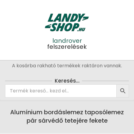
Skip
to
content
landrover
felszerelések
Primary
A kosárba rakható termékek raktáron vannak.
Navigation
Menu
Keresés…
Alumínium bordáslemez taposólemez
pár sárvédő tetejére fekete