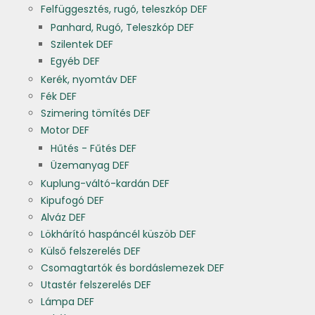
Felfüggesztés, rugó, teleszkóp DEF
Panhard, Rugó, Teleszkóp DEF
Szilentek DEF
Egyéb DEF
Kerék, nyomtáv DEF
Fék DEF
Szimering tömítés DEF
Motor DEF
Hűtés - Fűtés DEF
Üzemanyag DEF
Kuplung-váltó-kardán DEF
Kipufogó DEF
Alváz DEF
Lökhárító haspáncél küszöb DEF
Külső felszerelés DEF
Csomagtartók és bordáslemezek DEF
Utastér felszerelés DEF
Lámpa DEF