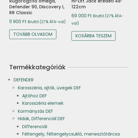
Rugórögzítő omega,
Hi-Lift Jack eredeti 48″
Defender 90, Discovery I,
122cm
RR Classic
69 000
Ft
Bruttó (27% ÁFA-
11 900
Ft
Bruttó (27% ÁFA-val)
val)
TOVÁBB OLVASOM
KOSÁRBA TESZEM
Termékkategóriák
DEFENDER
Karosszéria, ajtók, üvegek DEF
Ajtóhoz DEF
Karosszéria elemek
Kormányzás DEF
Hidak, Differenciál DEF
Differenciál
Féltengely, féltengelycsukló, menesztőtárcsa