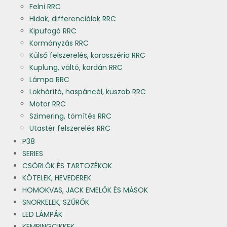
Felni RRC
Hidak, differenciálok RRC
Kipufogó RRC
Kormányzás RRC
Külső felszerelés, karosszéria RRC
Kuplung, váltó, kardán RRC
Lámpa RRC
Lökhárító, haspáncél, küszöb RRC
Motor RRC
Szimering, tömítés RRC
Utastér felszerelés RRC
P38
SERIES
CSÖRLŐK ÉS TARTOZÉKOK
KÖTELEK, HEVEDEREK
HOMOKVAS, JACK EMELŐK ÉS MÁSOK
SNORKELEK, SZŰRŐK
LED LÁMPÁK
KEMPINGCIKKEK