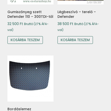
Gumiszőnyeg szett
Légbeszívó – terelő –
Defender 110 – 300TDI-től
Defender
32 500
Ft
38 500
Ft
Bruttó (27% ÁFA-
Bruttó (27% ÁFA-
val)
val)
KOSÁRBA TESZEM
KOSÁRBA TESZEM
Bordáslemez