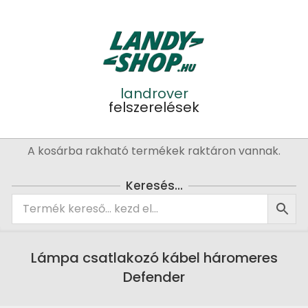
Skip
to
content
landrover
felszerelések
Primary
A kosárba rakható termékek raktáron vannak.
Navigation
Menu
Keresés…
Lámpa csatlakozó kábel háromeres
Defender