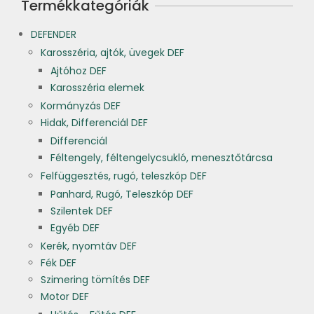
Termékkategóriák
DEFENDER
Karosszéria, ajtók, üvegek DEF
Ajtóhoz DEF
Karosszéria elemek
Kormányzás DEF
Hidak, Differenciál DEF
Differenciál
Féltengely, féltengelycsukló, menesztőtárcsa
Felfüggesztés, rugó, teleszkóp DEF
Panhard, Rugó, Teleszkóp DEF
Szilentek DEF
Egyéb DEF
Kerék, nyomtáv DEF
Fék DEF
Szimering tömítés DEF
Motor DEF