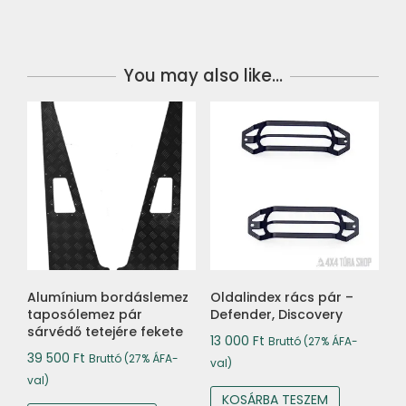
You may also like…
Alumínium bordáslemez
Oldalindex rács pár –
taposólemez pár
Defender, Discovery
sárvédő tetejére fekete
13 000
Ft
Bruttó (27% ÁFA-
39 500
Ft
Bruttó (27% ÁFA-
val)
val)
KOSÁRBA TESZEM