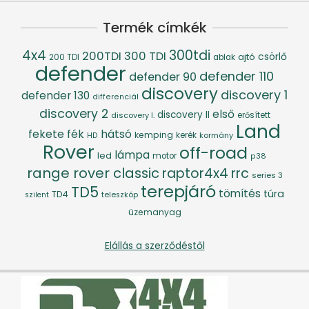
Termék címkék
4x4
300tdi
200TDI
300 TDI
csörlő
ajtó
200 TDI
ablak
defender
defender 110
defender 90
discovery
discovery 1
defender 130
differenciál
discovery 2
első
discovery II
discovery I.
erősített
Land
fék
hátsó
fekete
kemping
kerék
kormány
HD
Rover
off-road
lámpa
led
motor
p38
range rover classic
raptor4x4
rrc
series 3
terepjáró
TD5
tömítés
túra
TD4
szilent
teleszkóp
üzemanyag
Elállás a szerződéstől