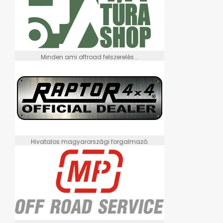
Minden ami offroad felszerelés...
Hivatalos magyarországi forgalmazó.