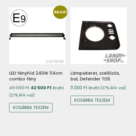
Akció!
LED fényhíd 240W 114cm
Lámpakeret, szellőzős,
combo fény
bal, Defender TD5
Original
Current
49 000
Ft
42 500
Ft
11 000
Ft
Bruttó
Bruttó (27% ÁFA-val)
price
price
(27% ÁFA-val)
KOSÁRBA TESZEM
was:
is:
KOSÁRBA TESZEM
49
42
000 Ft.
500 Ft.