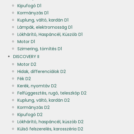
Kipufogó D1
Kormányzás D1
Kuplung, váltó, kardán D1
Lámpák, elektromosság D1
Lökhárító, Haspáncél, Küszöb D1
Motor D1
Szimering, tömítés D1
DISCOVERY II
Motor D2
Hidak, differenciálok D2
Fék D2
Kerék, nyomtáv D2
Felfüggesztés, rugó, teleszkóp D2
Kuplung, váltó, kardán D2
Kormányzás D2
Kipufogó D2
Lökhárító, haspáncél, küszöb D2
Külső felszerelés, karosszéria D2