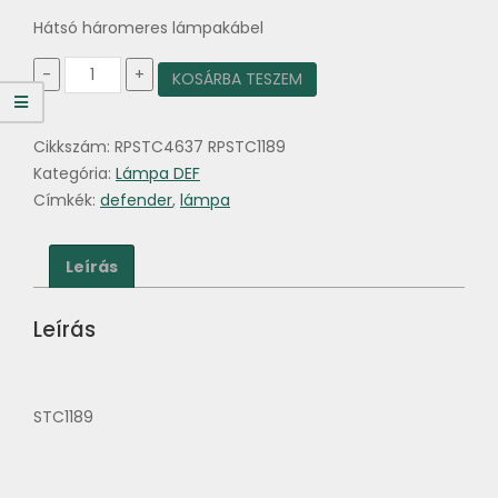
Hátsó háromeres lámpakábel
Lámpa
-
+
KOSÁRBA TESZEM
csatlakozó
kábel
háromeres
Cikkszám:
RPSTC4637 RPSTC1189
Defender
mennyiség
Kategória:
Lámpa DEF
Címkék:
defender
,
lámpa
Leírás
Leírás
STC1189