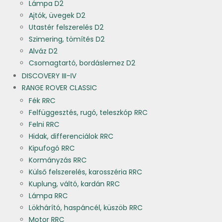
Lámpa D2
Ajtók, üvegek D2
Utastér felszerelés D2
Szimering, tömítés D2
Alváz D2
Csomagtartó, bordáslemez D2
DISCOVERY III-IV
RANGE ROVER CLASSIC
Fék RRC
Felfüggesztés, rugó, teleszkóp RRC
Felni RRC
Hidak, differenciálok RRC
Kipufogó RRC
Kormányzás RRC
Külső felszerelés, karosszéria RRC
Kuplung, váltó, kardán RRC
Lámpa RRC
Lökhárító, haspáncél, küszöb RRC
Motor RRC