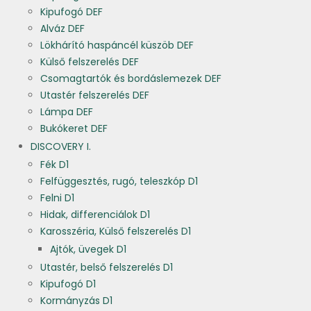
Kipufogó DEF
Alváz DEF
Lökhárító haspáncél küszöb DEF
Külső felszerelés DEF
Csomagtartók és bordáslemezek DEF
Utastér felszerelés DEF
Lámpa DEF
Bukókeret DEF
DISCOVERY I.
Fék D1
Felfüggesztés, rugó, teleszkóp D1
Felni D1
Hidak, differenciálok D1
Karosszéria, Külső felszerelés D1
Ajtók, üvegek D1
Utastér, belső felszerelés D1
Kipufogó D1
Kormányzás D1