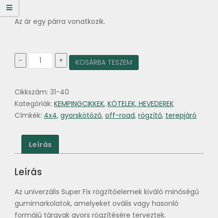
Az ár egy párra vonatkozik.
Gyors
-
+
KOSÁRBA TESZEM
rögzítő
kötöző
pár
Cikkszám:
31-40
31-
40
Kategóriák:
KEMPINGCIKKEK
,
KÖTELEK, HEVEDEREK
mm
Címkék:
4x4
,
gyorskötöző
,
off-road
,
rögzítő
,
terepjáró
mennyiség
Leírás
Leírás
Az univerzális Super Fix rögzítőelemek kiváló minőségű
gumimarkolatok, amelyeket ovális vagy hasonló
formájú tárgyak gyors rögzítésére terveztek.