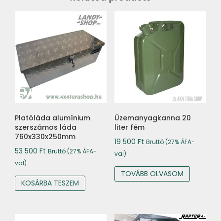
Platóláda alumínium
Üzemanyagkanna 20
szerszámos láda
liter fém
760x330x250mm
19 500
Ft
Bruttó (27% ÁFA-
53 500
Ft
Bruttó (27% ÁFA-
val)
val)
TOVÁBB OLVASOM
KOSÁRBA TESZEM