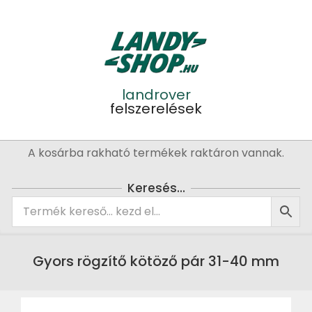
Skip
to
content
landrover
felszerelések
Primary
A kosárba rakható termékek raktáron vannak.
Navigation
Menu
Keresés…
Gyors rögzítő kötöző pár 31-40 mm