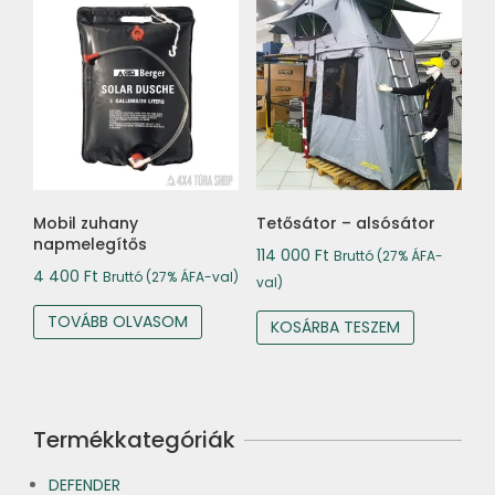
Mobil zuhany
Tetősátor – alsósátor
napmelegítős
114 000
Ft
Bruttó (27% ÁFA-
4 400
Ft
Bruttó (27% ÁFA-val)
val)
TOVÁBB OLVASOM
KOSÁRBA TESZEM
Termékkategóriák
DEFENDER