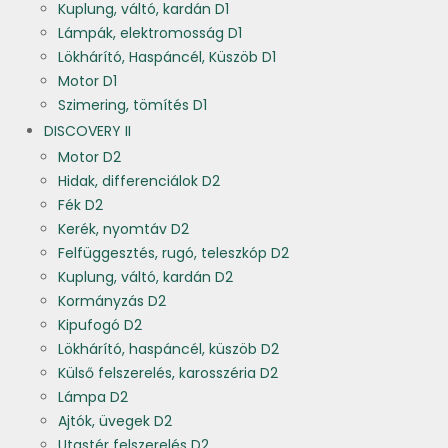
Kuplung, váltó, kardán D1
Lámpák, elektromosság D1
Lökhárító, Haspáncél, Küszöb D1
Motor D1
Szimering, tömítés D1
DISCOVERY II
Motor D2
Hidak, differenciálok D2
Fék D2
Kerék, nyomtáv D2
Felfüggesztés, rugó, teleszkóp D2
Kuplung, váltó, kardán D2
Kormányzás D2
Kipufogó D2
Lökhárító, haspáncél, küszöb D2
Külső felszerelés, karosszéria D2
Lámpa D2
Ajtók, üvegek D2
Utastér felszerelés D2