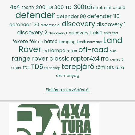
4x4
300tdi
200TDI
300 TDI
csörlő
ajtó
200 TDI
ablak
defender
defender 110
defender 90
discovery
discovery 1
defender 130
differenciál
discovery 2
első
discovery II
discovery I.
erősített
Land
fék
hátsó
fekete
kemping
kerék
kormány
HD
Rover
off-road
lámpa
led
motor
p38
range rover classic
raptor4x4
rrc
series 3
terepjáró
TD5
tömítés
túra
TD4
szilent
teleszkóp
üzemanyag
Elállás a szerződéstől