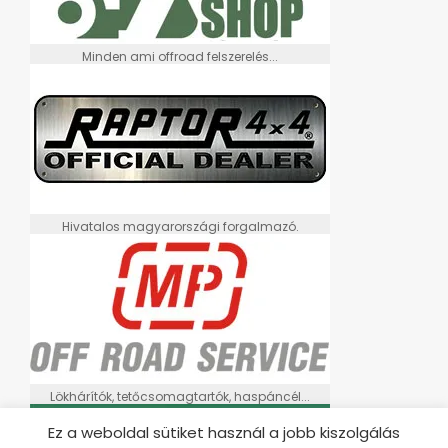
Minden ami offroad felszerelés...
Hivatalos magyarországi forgalmazó.
Lökhárítók, tetőcsomagtartók, haspáncél...
Ez a weboldal sütiket használ a jobb kiszolgálás