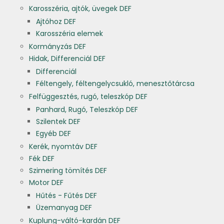
Karosszéria, ajtók, üvegek DEF
Ajtóhoz DEF
Karosszéria elemek
Kormányzás DEF
Hidak, Differenciál DEF
Differenciál
Féltengely, féltengelycsukló, menesztőtárcsa
Felfüggesztés, rugó, teleszkóp DEF
Panhard, Rugó, Teleszkóp DEF
Szilentek DEF
Egyéb DEF
Kerék, nyomtáv DEF
Fék DEF
Szimering tömítés DEF
Motor DEF
Hűtés - Fűtés DEF
Üzemanyag DEF
Kuplung-váltó-kardán DEF