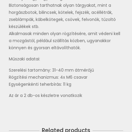
Biztonságosan tarthatnak olyan tárgyakat, mint a
horgászbotok, bilincsek, kötelek, fejszék, acéllétrák,
zseblámpák, kábelkötegek, csövek, felvonók, tűzoltó
készülékek stb.
Alkalmasak minden olyan rögzítésére, amit védeni kell
a mozgástól, például szállítás közben, ugyanakkor
könnyen és gyorsan eltávolíthatók.
Műszaki adatai:
Szerelési tartomány: 31-40 mm átmérőjű
Rögzítési mechanizmus: 4x M6 csavar
Egységenkénti teherbírás: 11 kg
Az ár a 2 db-os készletre vonatkozik
Related products