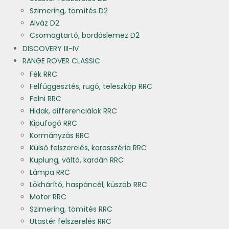
Szimering, tömítés D2
Alváz D2
Csomagtartó, bordáslemez D2
DISCOVERY III-IV
RANGE ROVER CLASSIC
Fék RRC
Felfüggesztés, rugó, teleszkóp RRC
Felni RRC
Hidak, differenciálok RRC
Kipufogó RRC
Kormányzás RRC
Külső felszerelés, karosszéria RRC
Kuplung, váltó, kardán RRC
Lámpa RRC
Lökhárító, haspáncél, küszöb RRC
Motor RRC
Szimering, tömítés RRC
Utastér felszerelés RRC