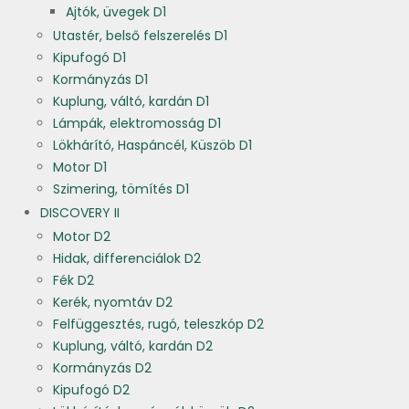
Ajtók, üvegek D1
Utastér, belső felszerelés D1
Kipufogó D1
Kormányzás D1
Kuplung, váltó, kardán D1
Lámpák, elektromosság D1
Lökhárító, Haspáncél, Küszöb D1
Motor D1
Szimering, tömítés D1
DISCOVERY II
Motor D2
Hidak, differenciálok D2
Fék D2
Kerék, nyomtáv D2
Felfüggesztés, rugó, teleszkóp D2
Kuplung, váltó, kardán D2
Kormányzás D2
Kipufogó D2