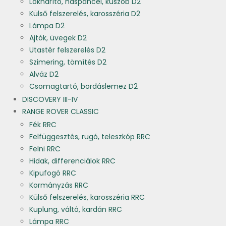
Lökhárító, haspáncél, küszöb D2
Külső felszerelés, karosszéria D2
Lámpa D2
Ajtók, üvegek D2
Utastér felszerelés D2
Szimering, tömítés D2
Alváz D2
Csomagtartó, bordáslemez D2
DISCOVERY III-IV
RANGE ROVER CLASSIC
Fék RRC
Felfüggesztés, rugó, teleszkóp RRC
Felni RRC
Hidak, differenciálok RRC
Kipufogó RRC
Kormányzás RRC
Külső felszerelés, karosszéria RRC
Kuplung, váltó, kardán RRC
Lámpa RRC