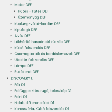
Motor DEF
Hűtés - Fűtés DEF
Üzemanyag DEF
Kuplung-váltó-kardán DEF
Kipufogó DEF
Alváz DEF
Lökhárító haspáncél küszöb DEF
Külső felszerelés DEF
Csomagtartók és bordáslemezek DEF
Utastér felszerelés DEF
Lámpa DEF
Bukókeret DEF
DISCOVERY I.
Fék D1
Felfüggesztés, rugó, teleszkóp D1
Felni D1
Hidak, differenciálok D1
Karosszéria, Külső felszerelés D1