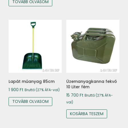
TOVÁBB OLVASOM
Lapát műanyag 85cm
Üzemanyagkanna fekvő
10 Liter fém
1 900
Ft
Bruttó (27% ÁFA-val)
15 700
Ft
Bruttó (27% ÁFA-
TOVÁBB OLVASOM
val)
KOSÁRBA TESZEM