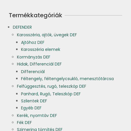
Termékkategóriák
DEFENDER
Karosszéria, ajtók, üvegek DEF
Ajtóhoz DEF
Karosszéria elemek
Kormányzás DEF
Hidak, Differenciál DEF
Differenciál
Féltengely, féltengelycsukló, menesztőtárcsa
Felfüggesztés, rugó, teleszkóp DEF
Panhard, Rugó, Teleszkóp DEF
Szilentek DEF
Egyéb DEF
Kerék, nyomtáv DEF
Fék DEF
Szimering tömítés DEF