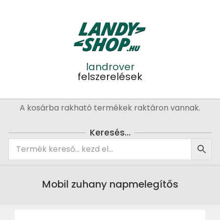
Skip
to
content
landrover
felszerelések
Primary
A kosárba rakható termékek raktáron vannak.
Navigation
Menu
Keresés…
Mobil zuhany napmelegítős