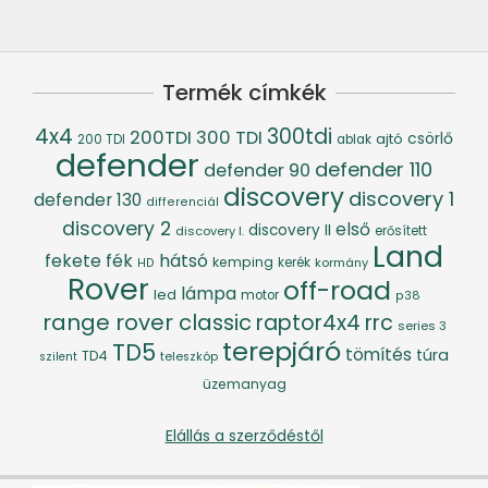
Termék címkék
4x4
300tdi
200TDI
300 TDI
csörlő
ajtó
200 TDI
ablak
defender
defender 110
defender 90
discovery
discovery 1
defender 130
differenciál
discovery 2
első
discovery II
discovery I.
erősített
Land
fék
hátsó
fekete
kemping
kerék
kormány
HD
Rover
off-road
lámpa
led
motor
p38
range rover classic
raptor4x4
rrc
series 3
terepjáró
TD5
tömítés
túra
TD4
szilent
teleszkóp
üzemanyag
Elállás a szerződéstől