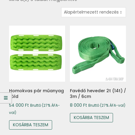
Homokvas pár műanyag
Favédő heveder 2t (14t) /
zöld
3m / 6cm
54 000
Ft
8 000
Ft
Bruttó (27% ÁFA-
Bruttó (27% ÁFA-val)
val)
KOSÁRBA TESZEM
KOSÁRBA TESZEM