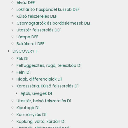
Alváz DEF
Lökhárító haspáncél küszöb DEF
Külső felszerelés DEF
Csomagtartók és bordáslemezek DEF
Utastér felszerelés DEF
Lámpa DEF
Bukókeret DEF
DISCOVERY I.
Fék D1
Felfüggesztés, rugó, teleszkóp D1
Felni D1
Hidak, differenciálok D1
Karosszéria, Külső felszerelés D1
Ajtók, üvegek D1
Utastér, belső felszerelés D1
Kipufogó D1
Kormányzás D1
Kuplung, váltó, kardán D1