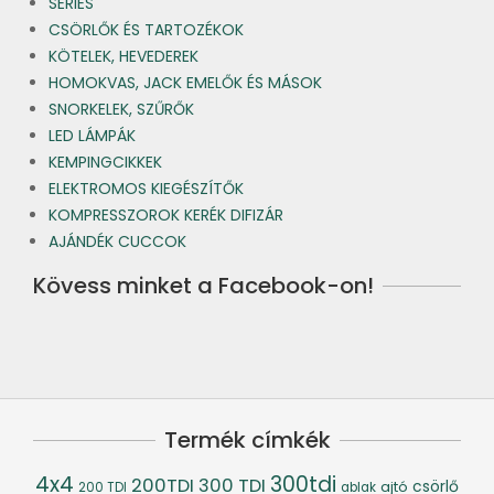
SERIES
CSÖRLŐK ÉS TARTOZÉKOK
KÖTELEK, HEVEDEREK
HOMOKVAS, JACK EMELŐK ÉS MÁSOK
SNORKELEK, SZŰRŐK
LED LÁMPÁK
KEMPINGCIKKEK
ELEKTROMOS KIEGÉSZÍTŐK
KOMPRESSZOROK KERÉK DIFIZÁR
AJÁNDÉK CUCCOK
Kövess minket a Facebook-on!
Termék címkék
4x4
300tdi
200TDI
300 TDI
csörlő
ajtó
200 TDI
ablak