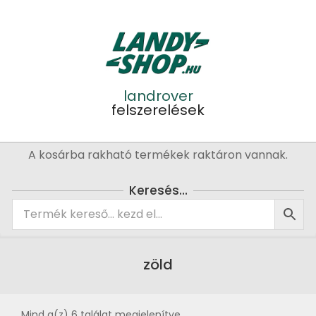
Skip
to
content
landrover
felszerelések
Primary
A kosárba rakható termékek raktáron vannak.
Navigation
Menu
Keresés…
zöld
Mind a(z) 6 találat megjelenítve