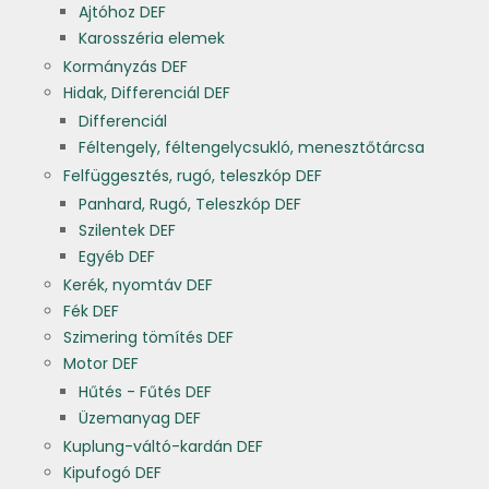
Ajtóhoz DEF
Karosszéria elemek
Kormányzás DEF
Hidak, Differenciál DEF
Differenciál
Féltengely, féltengelycsukló, menesztőtárcsa
Felfüggesztés, rugó, teleszkóp DEF
Panhard, Rugó, Teleszkóp DEF
Szilentek DEF
Egyéb DEF
Kerék, nyomtáv DEF
Fék DEF
Szimering tömítés DEF
Motor DEF
Hűtés - Fűtés DEF
Üzemanyag DEF
Kuplung-váltó-kardán DEF
Kipufogó DEF