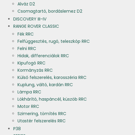
Alváz D2
Csomagtartó, bordáslemez D2
DISCOVERY III-IV
RANGE ROVER CLASSIC
Fék RRC
Felfüggesztés, rugó, teleszkóp RRC
Felni RRC
Hidak, differenciálok RRC
Kipufogó RRC
Kormányzás RRC
Külső felszerelés, karosszéria RRC
Kuplung, váltó, kardán RRC
Lámpa RRC
Lökhárító, haspáncél, küszöb RRC
Motor RRC
Szimering, tömítés RRC
Utastér felszerelés RRC
P38