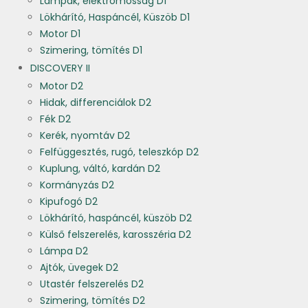
Lámpák, elektromosság D1
Lökhárító, Haspáncél, Küszöb D1
Motor D1
Szimering, tömítés D1
DISCOVERY II
Motor D2
Hidak, differenciálok D2
Fék D2
Kerék, nyomtáv D2
Felfüggesztés, rugó, teleszkóp D2
Kuplung, váltó, kardán D2
Kormányzás D2
Kipufogó D2
Lökhárító, haspáncél, küszöb D2
Külső felszerelés, karosszéria D2
Lámpa D2
Ajtók, üvegek D2
Utastér felszerelés D2
Szimering, tömítés D2