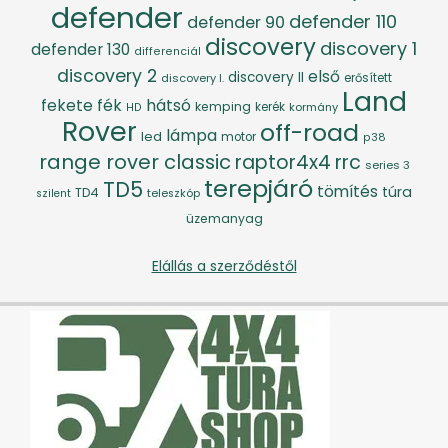
defender
defender 110
defender 90
discovery
discovery 1
defender 130
differenciál
discovery 2
első
discovery II
discovery I.
erősített
Land
fék
hátsó
fekete
kemping
kerék
kormány
HD
Rover
off-road
lámpa
led
motor
p38
range rover classic
raptor4x4
rrc
series 3
terepjáró
TD5
tömítés
túra
TD4
szilent
teleszkóp
üzemanyag
Elállás a szerződéstől