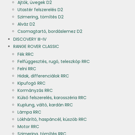
Ajtók, üvegek D2
Utastér felszerelés D2
Szimering, tömítés D2
Alváz D2
Csomagtartó, bordáslemez D2
DISCOVERY III-IV
RANGE ROVER CLASSIC
Fék RRC
Felfüggesztés, rugó, teleszkóp RRC
Felni RRC
Hidak, differenciálok RRC
Kipufogó RRC
Kormányzás RRC
Külső felszerelés, karosszéria RRC
Kuplung, váltó, kardán RRC
Lámpa RRC
Lökhárító, haspáncél, küszöb RRC
Motor RRC
Szimering, tömítés RRC