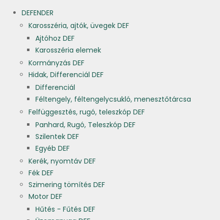
DEFENDER
Karosszéria, ajtók, üvegek DEF
Ajtóhoz DEF
Karosszéria elemek
Kormányzás DEF
Hidak, Differenciál DEF
Differenciál
Féltengely, féltengelycsukló, menesztőtárcsa
Felfüggesztés, rugó, teleszkóp DEF
Panhard, Rugó, Teleszkóp DEF
Szilentek DEF
Egyéb DEF
Kerék, nyomtáv DEF
Fék DEF
Szimering tömítés DEF
Motor DEF
Hűtés - Fűtés DEF