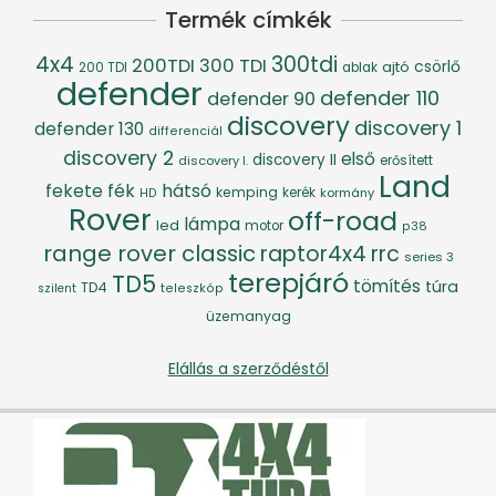
Termék címkék
4x4
300tdi
200TDI
300 TDI
csörlő
ajtó
200 TDI
ablak
defender
defender 110
defender 90
discovery
discovery 1
defender 130
differenciál
discovery 2
első
discovery II
discovery I.
erősített
Land
fék
hátsó
fekete
kemping
kerék
kormány
HD
Rover
off-road
lámpa
led
motor
p38
range rover classic
raptor4x4
rrc
series 3
terepjáró
TD5
tömítés
túra
TD4
szilent
teleszkóp
üzemanyag
Elállás a szerződéstől