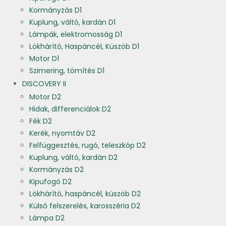
Kormányzás D1
Kuplung, váltó, kardán D1
Lámpák, elektromosság D1
Lökhárító, Haspáncél, Küszöb D1
Motor D1
Szimering, tömítés D1
DISCOVERY II
Motor D2
Hidak, differenciálok D2
Fék D2
Kerék, nyomtáv D2
Felfüggesztés, rugó, teleszkóp D2
Kuplung, váltó, kardán D2
Kormányzás D2
Kipufogó D2
Lökhárító, haspáncél, küszöb D2
Külső felszerelés, karosszéria D2
Lámpa D2