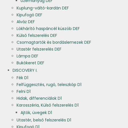
Üzemanyag DEF
Kuplung-váltó-kardán DEF
Kipufogó DEF
Alváz DEF
Lökhárító haspáncél küszöb DEF
Külső felszerelés DEF
Csomagtartók és bordáslemezek DEF
Utastér felszerelés DEF
Lámpa DEF
Bukókeret DEF
DISCOVERY I.
Fék D1
Felfüggesztés, rugó, teleszkóp D1
Felni D1
Hidak, differenciálok D1
Karosszéria, Külső felszerelés D1
Ajtók, üvegek D1
Utastér, belső felszerelés D1
Kipufogó D1