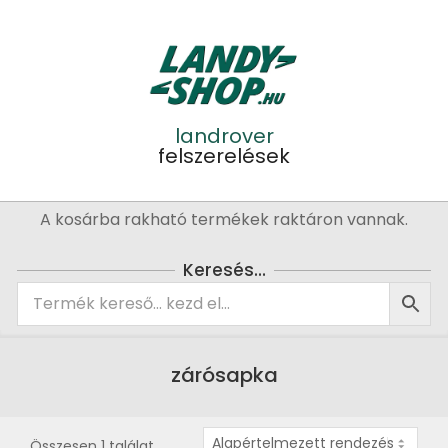
Skip
to
content
landrover
felszerelések
Primary
A kosárba rakható termékek raktáron vannak.
Navigation
Menu
Keresés…
zárósapka
Összesen 1 találat