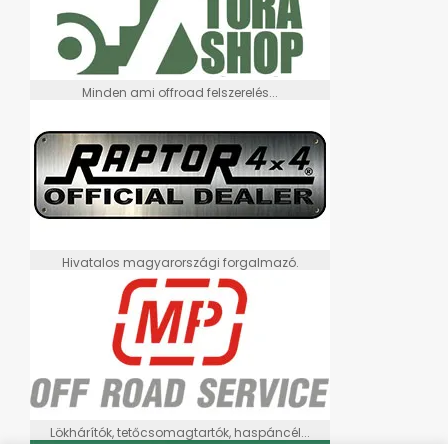
Minden ami offroad felszerelés...
Hivatalos magyarországi forgalmazó.
Lökhárítók, tetőcsomagtartók, haspáncél...