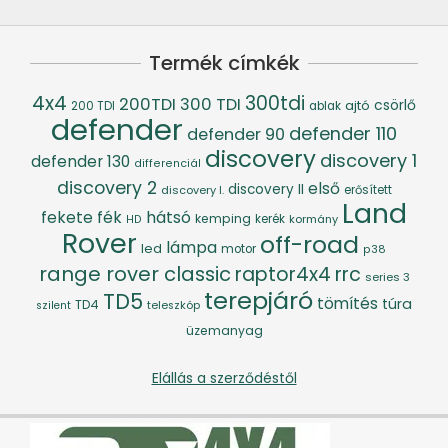
Termék címkék
4x4
300tdi
200TDI
300 TDI
csörlő
ajtó
200 TDI
ablak
defender
defender 110
defender 90
discovery
discovery 1
defender 130
differenciál
discovery 2
első
discovery II
discovery I.
erősített
Land
fék
hátsó
fekete
kemping
kerék
kormány
HD
Rover
off-road
lámpa
led
motor
p38
range rover classic
raptor4x4
rrc
series 3
terepjáró
TD5
tömítés
túra
TD4
szilent
teleszkóp
üzemanyag
Elállás a szerződéstől