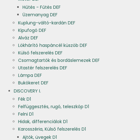
Hűtés - Fűtés DEF
Üzemanyag DEF
Kuplung-váltó-kardán DEF
Kipufogó DEF
Alváz DEF
Lökhárító haspáncél küszöb DEF
Külső felszerelés DEF
Csomagtartók és bordáslemezek DEF
Utastér felszerelés DEF
Lámpa DEF
Bukókeret DEF
DISCOVERY I.
Fék D1
Felfüggesztés, rugó, teleszkóp D1
Felni D1
Hidak, differenciálok D1
Karosszéria, Külső felszerelés D1
Ajtók, üvegek D1