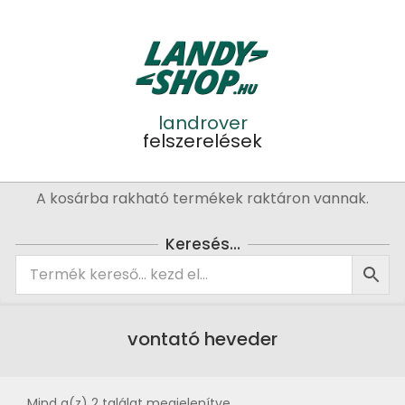
Skip
to
content
landrover
felszerelések
Primary
A kosárba rakható termékek raktáron vannak.
Navigation
Menu
Keresés…
vontató heveder
Mind a(z) 2 találat megjelenítve