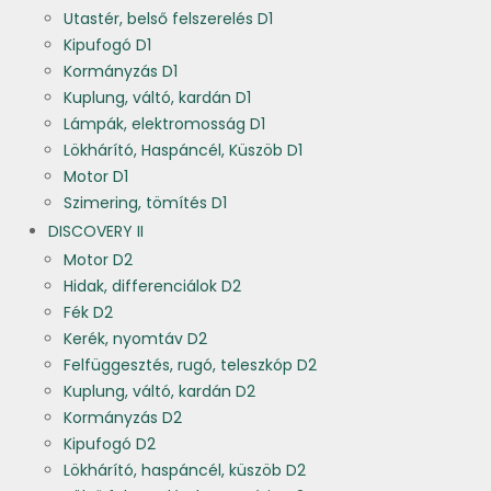
Utastér, belső felszerelés D1
Kipufogó D1
Kormányzás D1
Kuplung, váltó, kardán D1
Lámpák, elektromosság D1
Lökhárító, Haspáncél, Küszöb D1
Motor D1
Szimering, tömítés D1
DISCOVERY II
Motor D2
Hidak, differenciálok D2
Fék D2
Kerék, nyomtáv D2
Felfüggesztés, rugó, teleszkóp D2
Kuplung, váltó, kardán D2
Kormányzás D2
Kipufogó D2
Lökhárító, haspáncél, küszöb D2