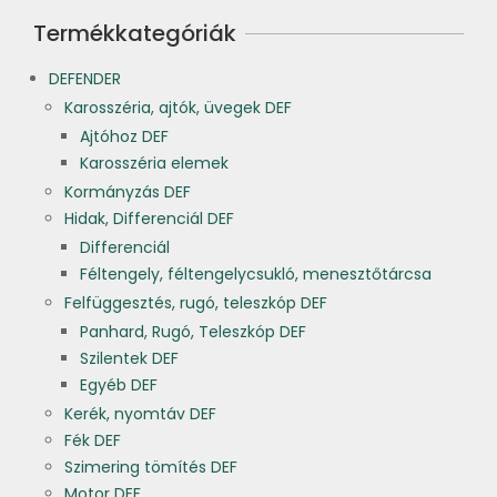
Termékkategóriák
DEFENDER
Karosszéria, ajtók, üvegek DEF
Ajtóhoz DEF
Karosszéria elemek
Kormányzás DEF
Hidak, Differenciál DEF
Differenciál
Féltengely, féltengelycsukló, menesztőtárcsa
Felfüggesztés, rugó, teleszkóp DEF
Panhard, Rugó, Teleszkóp DEF
Szilentek DEF
Egyéb DEF
Kerék, nyomtáv DEF
Fék DEF
Szimering tömítés DEF
Motor DEF