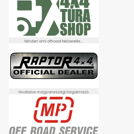
Minden ami offroad felszerelés...
Hivatalos magyarországi forgalmazó.