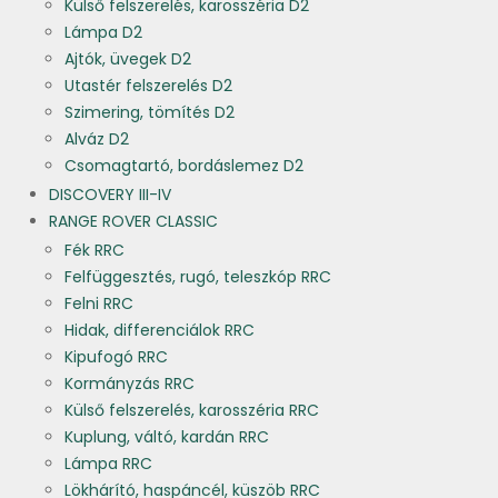
Külső felszerelés, karosszéria D2
Lámpa D2
Ajtók, üvegek D2
Utastér felszerelés D2
Szimering, tömítés D2
Alváz D2
Csomagtartó, bordáslemez D2
DISCOVERY III-IV
RANGE ROVER CLASSIC
Fék RRC
Felfüggesztés, rugó, teleszkóp RRC
Felni RRC
Hidak, differenciálok RRC
Kipufogó RRC
Kormányzás RRC
Külső felszerelés, karosszéria RRC
Kuplung, váltó, kardán RRC
Lámpa RRC
Lökhárító, haspáncél, küszöb RRC