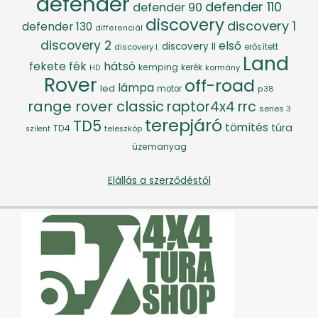
defender
defender 110
defender 90
discovery
discovery 1
defender 130
differenciál
discovery 2
első
discovery II
discovery I.
erősített
Land
fék
hátsó
fekete
kemping
kerék
kormány
HD
Rover
off-road
lámpa
led
motor
p38
range rover classic
raptor4x4
rrc
series 3
terepjáró
TD5
tömítés
túra
TD4
szilent
teleszkóp
üzemanyag
Elállás a szerződéstől