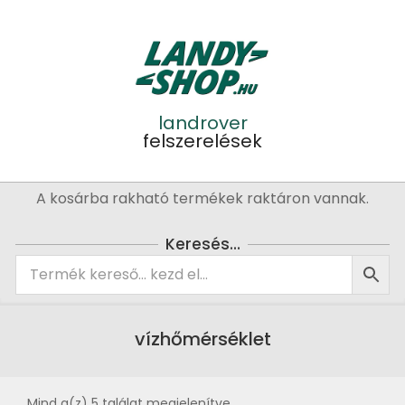
Skip
to
content
landrover
felszerelések
Primary
A kosárba rakható termékek raktáron vannak.
Navigation
Menu
Keresés…
vízhőmérséklet
Mind a(z) 5 találat megjelenítve