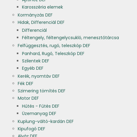
Karosszéria elemek
Kormányzás DEF
Hidak, Differenciál DEF
Differenciál
Féltengely, féltengelycsukló, menesztőtárcsa
Felfüggesztés, rugó, teleszkóp DEF
Panhard, Rugó, Teleszkóp DEF
Szilentek DEF
Egyéb DEF
Kerék, nyomtáv DEF
Fék DEF
Szimering tömítés DEF
Motor DEF
Hűtés - Fűtés DEF
Üzemanyag DEF
Kuplung-váltó-kardán DEF
Kipufogó DEF
Alváz DEF