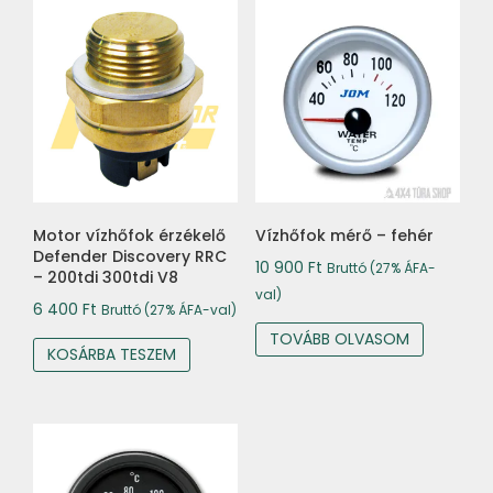
Motor vízhőfok érzékelő
Vízhőfok mérő – fehér
Defender Discovery RRC
10 900
Ft
Bruttó (27% ÁFA-
– 200tdi 300tdi V8
val)
6 400
Ft
Bruttó (27% ÁFA-val)
TOVÁBB OLVASOM
KOSÁRBA TESZEM