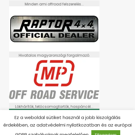
Minden ami offroad felszerelés...
Hivatalos magyarországi forgalmazó.
Lökhárítók, tetőcsomagtartók, haspáncél...
Ez a weboldal sütiket használ a jobb kiszolgálás
érdekében, az adatvédelmi nyilatkozatban és az európai
GDPR szabályoknak megfelelően
Elfogadom