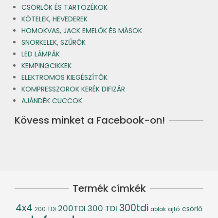
CSÖRLŐK ÉS TARTOZÉKOK
KÖTELEK, HEVEDEREK
HOMOKVAS, JACK EMELŐK ÉS MÁSOK
SNORKELEK, SZŰRŐK
LED LÁMPÁK
KEMPINGCIKKEK
ELEKTROMOS KIEGÉSZÍTŐK
KOMPRESSZOROK KERÉK DIFIZÁR
AJÁNDÉK CUCCOK
Kövess minket a Facebook-on!
Termék címkék
4x4
300tdi
200TDI
300 TDI
csörlő
ajtó
200 TDI
ablak