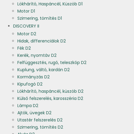
Lökhárító, Haspáncél, Küszöb D1
Motor D1
Szimering, tömítés D1
DISCOVERY II
Motor D2
Hidak, differenciálok D2
Fék D2
Kerék, nyomtáv D2
Felfüggesztés, rugó, teleszkóp D2
Kuplung, váltó, kardán D2
Kormányzás D2
Kipufogó D2
Lökhárító, haspáncél, küszöb D2
Külső felszerelés, karosszéria D2
Lámpa D2
Ajtók, üvegek D2
Utastér felszerelés D2
Szimering, tömítés D2