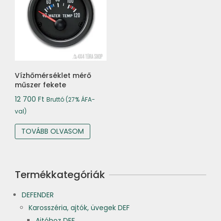
Vízhőmérséklet mérő
műszer fekete
12 700
Ft
Bruttó (27% ÁFA-
val)
TOVÁBB OLVASOM
Termékkategóriák
DEFENDER
Karosszéria, ajtók, üvegek DEF
Ajtóhoz DEF