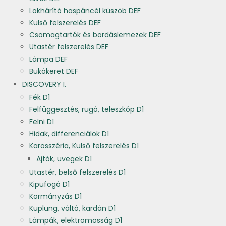
Lökhárító haspáncél küszöb DEF
Külső felszerelés DEF
Csomagtartók és bordáslemezek DEF
Utastér felszerelés DEF
Lámpa DEF
Bukókeret DEF
DISCOVERY I.
Fék D1
Felfüggesztés, rugó, teleszkóp D1
Felni D1
Hidak, differenciálok D1
Karosszéria, Külső felszerelés D1
Ajtók, üvegek D1
Utastér, belső felszerelés D1
Kipufogó D1
Kormányzás D1
Kuplung, váltó, kardán D1
Lámpák, elektromosság D1