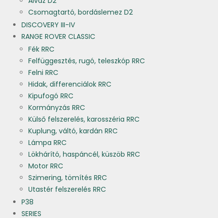
Alváz D2
Csomagtartó, bordáslemez D2
DISCOVERY III-IV
RANGE ROVER CLASSIC
Fék RRC
Felfüggesztés, rugó, teleszkóp RRC
Felni RRC
Hidak, differenciálok RRC
Kipufogó RRC
Kormányzás RRC
Külső felszerelés, karosszéria RRC
Kuplung, váltó, kardán RRC
Lámpa RRC
Lökhárító, haspáncél, küszöb RRC
Motor RRC
Szimering, tömítés RRC
Utastér felszerelés RRC
P38
SERIES