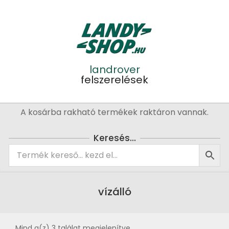
Skip
to
content
landrover
felszerelések
Primary
A kosárba rakható termékek raktáron vannak.
Navigation
Menu
Keresés…
vízálló
Mind a(z) 3 találat megjelenítve