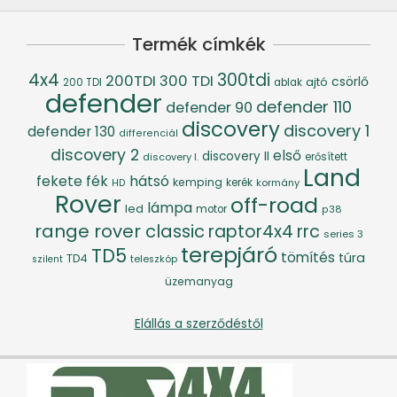
Termék címkék
4x4
300tdi
200TDI
300 TDI
csörlő
ajtó
200 TDI
ablak
defender
defender 110
defender 90
discovery
discovery 1
defender 130
differenciál
discovery 2
első
discovery II
discovery I.
erősített
Land
fék
hátsó
fekete
kemping
kerék
kormány
HD
Rover
off-road
lámpa
led
motor
p38
range rover classic
raptor4x4
rrc
series 3
terepjáró
TD5
tömítés
túra
TD4
szilent
teleszkóp
üzemanyag
Elállás a szerződéstől