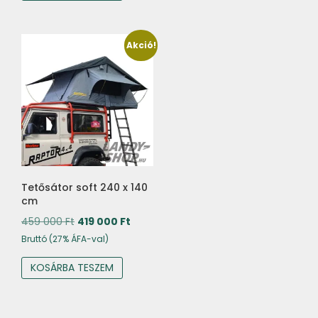
Akció!
Tetősátor soft 240 x 140
cm
Original
Current
459 000
Ft
419 000
Ft
price
price
Bruttó (27% ÁFA-val)
was:
is:
KOSÁRBA TESZEM
459
419
000 Ft.
000 Ft.