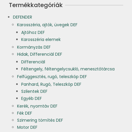
Termékkategóriák
DEFENDER
Karosszéria, ajtók, üvegek DEF
Ajtóhoz DEF
Karosszéria elemek
Kormányzás DEF
Hidak, Differenciál DEF
Differenciál
Féltengely, féltengelycsukló, menesztőtárcsa
Felfüggesztés, rugó, teleszkóp DEF
Panhard, Rugó, Teleszkóp DEF
Szilentek DEF
Egyéb DEF
Kerék, nyomtáv DEF
Fék DEF
Szimering tömítés DEF
Motor DEF