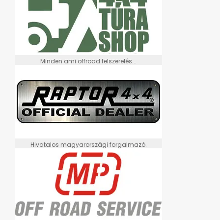
Minden ami offroad felszerelés...
Hivatalos magyarországi forgalmazó.