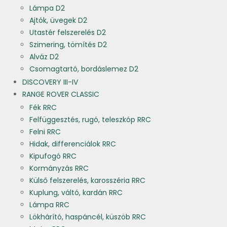
Lámpa D2
Ajtók, üvegek D2
Utastér felszerelés D2
Szimering, tömítés D2
Alváz D2
Csomagtartó, bordáslemez D2
DISCOVERY III-IV
RANGE ROVER CLASSIC
Fék RRC
Felfüggesztés, rugó, teleszkóp RRC
Felni RRC
Hidak, differenciálok RRC
Kipufogó RRC
Kormányzás RRC
Külső felszerelés, karosszéria RRC
Kuplung, váltó, kardán RRC
Lámpa RRC
Lökhárító, haspáncél, küszöb RRC