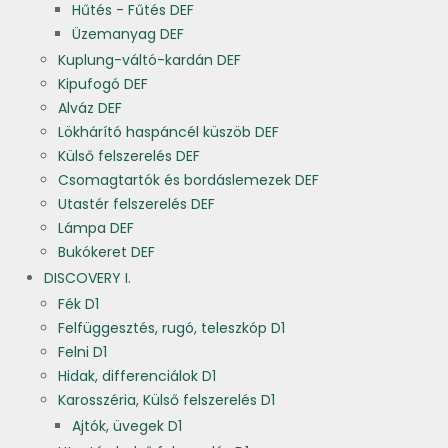
Hűtés - Fűtés DEF
Üzemanyag DEF
Kuplung-váltó-kardán DEF
Kipufogó DEF
Alváz DEF
Lökhárító haspáncél küszöb DEF
Külső felszerelés DEF
Csomagtartók és bordáslemezek DEF
Utastér felszerelés DEF
Lámpa DEF
Bukókeret DEF
DISCOVERY I.
Fék D1
Felfüggesztés, rugó, teleszkóp D1
Felni D1
Hidak, differenciálok D1
Karosszéria, Külső felszerelés D1
Ajtók, üvegek D1