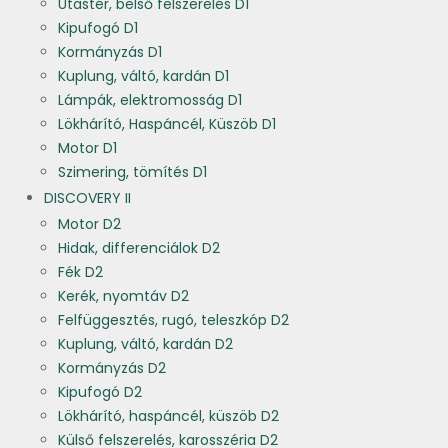
Utastér, belső felszerelés D1
Kipufogó D1
Kormányzás D1
Kuplung, váltó, kardán D1
Lámpák, elektromosság D1
Lökhárító, Haspáncél, Küszöb D1
Motor D1
Szimering, tömítés D1
DISCOVERY II
Motor D2
Hidak, differenciálok D2
Fék D2
Kerék, nyomtáv D2
Felfüggesztés, rugó, teleszkóp D2
Kuplung, váltó, kardán D2
Kormányzás D2
Kipufogó D2
Lökhárító, haspáncél, küszöb D2
Külső felszerelés, karosszéria D2