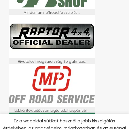
Minden ami offroad felszerelés...
Hivatalos magyarországi forgalmazó.
Lökhárítók, tetőcsomagtartók, haspáncél...
Ez a weboldal sütiket használ a jobb kiszolgálás
érdekében, az adatvédelmi nyilatkozatban és az európai