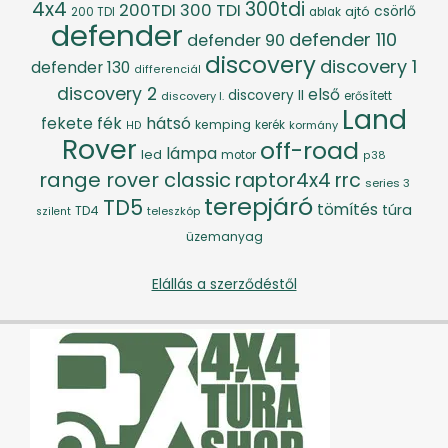
4x4
300tdi
200TDI
300 TDI
csörlő
ajtó
200 TDI
ablak
defender
defender 110
defender 90
discovery
discovery 1
defender 130
differenciál
discovery 2
első
discovery II
discovery I.
erősített
Land
fék
hátsó
fekete
kemping
kerék
kormány
HD
Rover
off-road
lámpa
led
motor
p38
range rover classic
raptor4x4
rrc
series 3
terepjáró
TD5
tömítés
túra
TD4
szilent
teleszkóp
üzemanyag
Elállás a szerződéstől