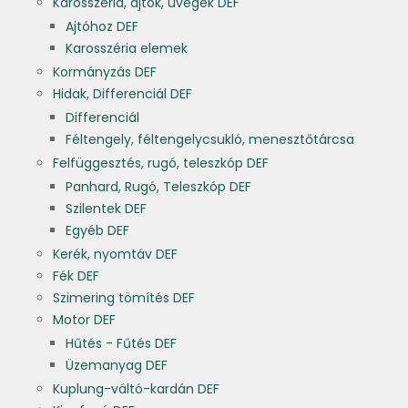
Karosszéria, ajtók, üvegek DEF
Ajtóhoz DEF
Karosszéria elemek
Kormányzás DEF
Hidak, Differenciál DEF
Differenciál
Féltengely, féltengelycsukló, menesztőtárcsa
Felfüggesztés, rugó, teleszkóp DEF
Panhard, Rugó, Teleszkóp DEF
Szilentek DEF
Egyéb DEF
Kerék, nyomtáv DEF
Fék DEF
Szimering tömítés DEF
Motor DEF
Hűtés - Fűtés DEF
Üzemanyag DEF
Kuplung-váltó-kardán DEF