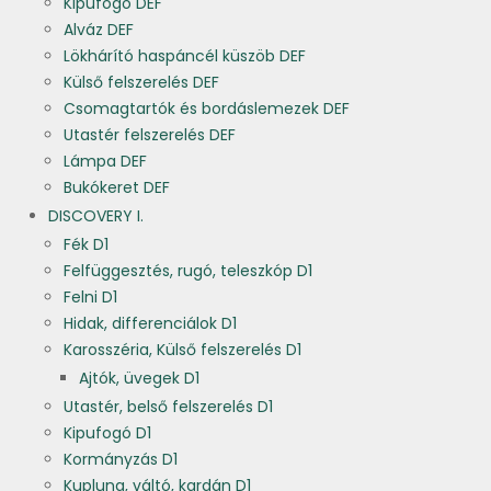
Kipufogó DEF
Alváz DEF
Lökhárító haspáncél küszöb DEF
Külső felszerelés DEF
Csomagtartók és bordáslemezek DEF
Utastér felszerelés DEF
Lámpa DEF
Bukókeret DEF
DISCOVERY I.
Fék D1
Felfüggesztés, rugó, teleszkóp D1
Felni D1
Hidak, differenciálok D1
Karosszéria, Külső felszerelés D1
Ajtók, üvegek D1
Utastér, belső felszerelés D1
Kipufogó D1
Kormányzás D1
Kuplung, váltó, kardán D1