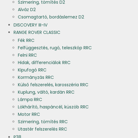
Szimering, tömítés D2
Alváz D2
Csomagtartó, bordáslemez D2
DISCOVERY III-IV
RANGE ROVER CLASSIC
Fék RRC
Felfüggesztés, rugó, teleszkóp RRC
Felni RRC
Hidak, differenciálok RRC
Kipufogó RRC
Kormányzás RRC
Külső felszerelés, karosszéria RRC
Kuplung, váltó, kardán RRC
Lámpa RRC
Lökhárító, haspáncél, küszöb RRC
Motor RRC
Szimering, tömítés RRC
Utastér felszerelés RRC
P38