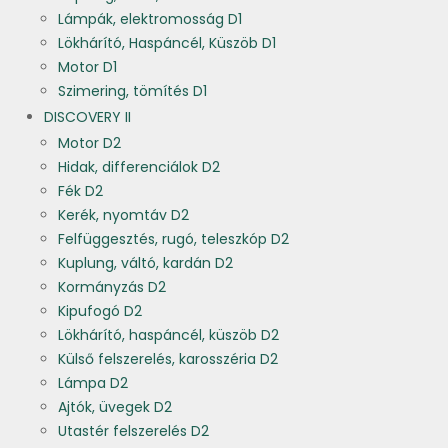
Lámpák, elektromosság D1
Lökhárító, Haspáncél, Küszöb D1
Motor D1
Szimering, tömítés D1
DISCOVERY II
Motor D2
Hidak, differenciálok D2
Fék D2
Kerék, nyomtáv D2
Felfüggesztés, rugó, teleszkóp D2
Kuplung, váltó, kardán D2
Kormányzás D2
Kipufogó D2
Lökhárító, haspáncél, küszöb D2
Külső felszerelés, karosszéria D2
Lámpa D2
Ajtók, üvegek D2
Utastér felszerelés D2