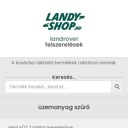
Skip
to
content
landrover
felszerelések
Primary
A kosárba rakható termékek raktáron vannak.
Navigation
Menu
Keresés…
üzemanyag szűrő
Mind a(z) 3 találat megjelenítve