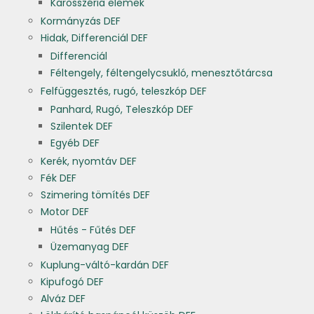
Karosszéria elemek
Kormányzás DEF
Hidak, Differenciál DEF
Differenciál
Féltengely, féltengelycsukló, menesztőtárcsa
Felfüggesztés, rugó, teleszkóp DEF
Panhard, Rugó, Teleszkóp DEF
Szilentek DEF
Egyéb DEF
Kerék, nyomtáv DEF
Fék DEF
Szimering tömítés DEF
Motor DEF
Hűtés - Fűtés DEF
Üzemanyag DEF
Kuplung-váltó-kardán DEF
Kipufogó DEF
Alváz DEF