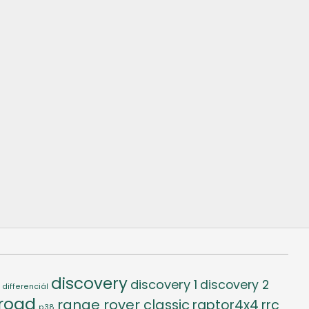
discovery
discovery 1
discovery 2
differenciál
-road
range rover classic
raptor4x4
rrc
p38