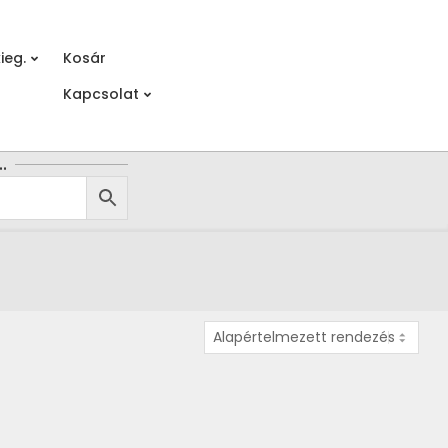
ieg.
Kosár
Prim
Kapcsolat
Navi
Men
…