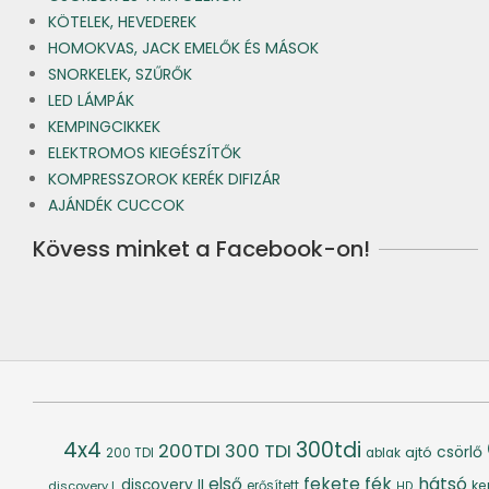
KÖTELEK, HEVEDEREK
HOMOKVAS, JACK EMELŐK ÉS MÁSOK
SNORKELEK, SZŰRŐK
LED LÁMPÁK
KEMPINGCIKKEK
ELEKTROMOS KIEGÉSZÍTŐK
KOMPRESSZOROK KERÉK DIFIZÁR
AJÁNDÉK CUCCOK
Kövess minket a Facebook-on!
4x4
300tdi
200TDI
300 TDI
csörlő
ajtó
200 TDI
ablak
fék
hátsó
első
fekete
discovery II
ke
discovery I.
erősített
HD