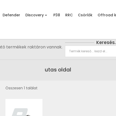
Defender
Discovery
P38
RRC
Csörlők
Offroad k
Keresés
ató termékek raktáron vannak.
utas oldal
Összesen 1 találat