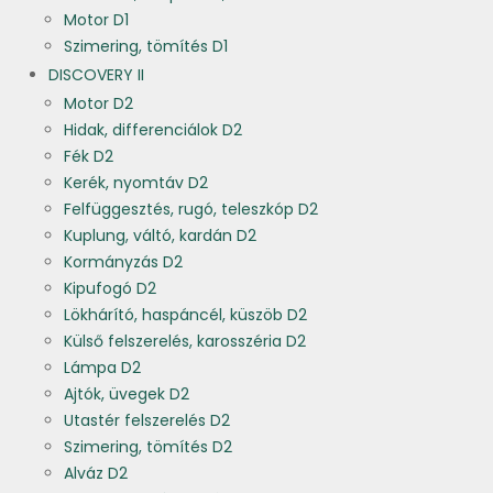
Motor D1
Szimering, tömítés D1
DISCOVERY II
Motor D2
Hidak, differenciálok D2
Fék D2
Kerék, nyomtáv D2
Felfüggesztés, rugó, teleszkóp D2
Kuplung, váltó, kardán D2
Kormányzás D2
Kipufogó D2
Lökhárító, haspáncél, küszöb D2
Külső felszerelés, karosszéria D2
Lámpa D2
Ajtók, üvegek D2
Utastér felszerelés D2
Szimering, tömítés D2
Alváz D2