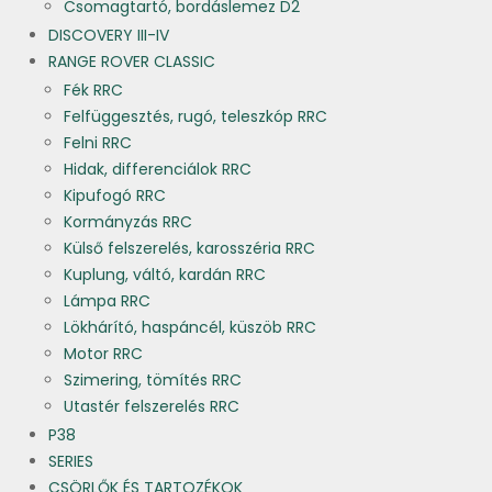
Csomagtartó, bordáslemez D2
DISCOVERY III-IV
RANGE ROVER CLASSIC
Fék RRC
Felfüggesztés, rugó, teleszkóp RRC
Felni RRC
Hidak, differenciálok RRC
Kipufogó RRC
Kormányzás RRC
Külső felszerelés, karosszéria RRC
Kuplung, váltó, kardán RRC
Lámpa RRC
Lökhárító, haspáncél, küszöb RRC
Motor RRC
Szimering, tömítés RRC
Utastér felszerelés RRC
P38
SERIES
CSÖRLŐK ÉS TARTOZÉKOK