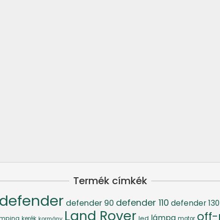
Termék címkék
defender
defender 110
defender 90
defender 130
Land Rover
off
lámpa
led
mping
kerék
kormány
motor