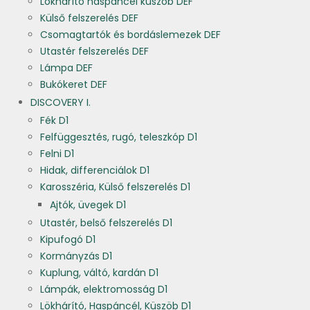
Lökhárító haspáncél küszöb DEF
Külső felszerelés DEF
Csomagtartók és bordáslemezek DEF
Utastér felszerelés DEF
Lámpa DEF
Bukókeret DEF
DISCOVERY I.
Fék D1
Felfüggesztés, rugó, teleszkóp D1
Felni D1
Hidak, differenciálok D1
Karosszéria, Külső felszerelés D1
Ajtók, üvegek D1
Utastér, belső felszerelés D1
Kipufogó D1
Kormányzás D1
Kuplung, váltó, kardán D1
Lámpák, elektromosság D1
Lökhárító, Haspáncél, Küszöb D1