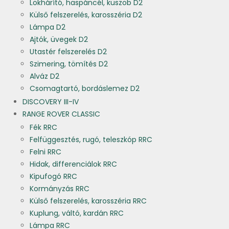
Lökhárító, haspáncél, küszöb D2
Külső felszerelés, karosszéria D2
Lámpa D2
Ajtók, üvegek D2
Utastér felszerelés D2
Szimering, tömítés D2
Alváz D2
Csomagtartó, bordáslemez D2
DISCOVERY III-IV
RANGE ROVER CLASSIC
Fék RRC
Felfüggesztés, rugó, teleszkóp RRC
Felni RRC
Hidak, differenciálok RRC
Kipufogó RRC
Kormányzás RRC
Külső felszerelés, karosszéria RRC
Kuplung, váltó, kardán RRC
Lámpa RRC