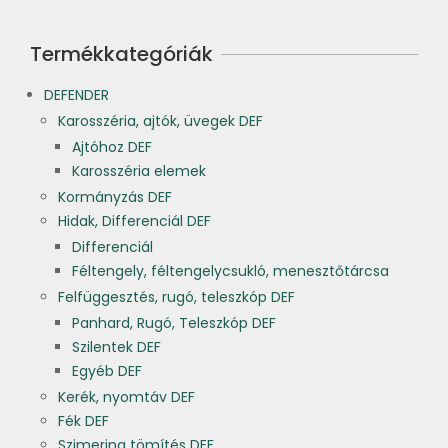
Termékkategóriák
DEFENDER
Karosszéria, ajtók, üvegek DEF
Ajtóhoz DEF
Karosszéria elemek
Kormányzás DEF
Hidak, Differenciál DEF
Differenciál
Féltengely, féltengelycsukló, menesztőtárcsa
Felfüggesztés, rugó, teleszkóp DEF
Panhard, Rugó, Teleszkóp DEF
Szilentek DEF
Egyéb DEF
Kerék, nyomtáv DEF
Fék DEF
Szimering tömítés DEF