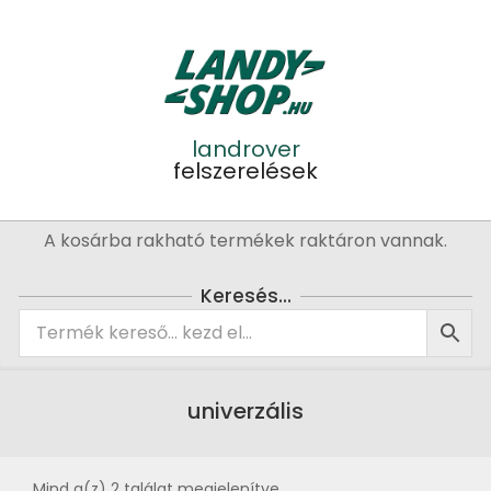
Skip
to
content
landrover
felszerelések
Primary
A kosárba rakható termékek raktáron vannak.
Navigation
Menu
Keresés…
univerzális
Mind a(z) 2 találat megjelenítve