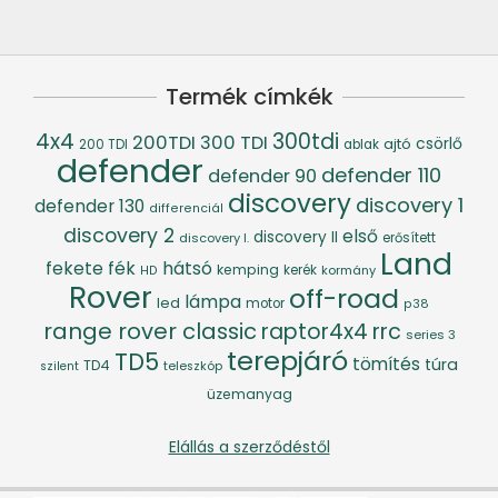
Termék címkék
4x4
300tdi
200TDI
300 TDI
csörlő
ajtó
200 TDI
ablak
defender
defender 110
defender 90
discovery
discovery 1
defender 130
differenciál
discovery 2
első
discovery II
discovery I.
erősített
Land
fék
hátsó
fekete
kemping
kerék
kormány
HD
Rover
off-road
lámpa
led
motor
p38
range rover classic
raptor4x4
rrc
series 3
terepjáró
TD5
tömítés
túra
TD4
szilent
teleszkóp
üzemanyag
Elállás a szerződéstől