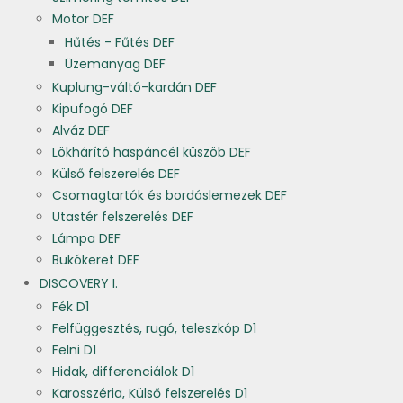
Motor DEF
Hűtés - Fűtés DEF
Üzemanyag DEF
Kuplung-váltó-kardán DEF
Kipufogó DEF
Alváz DEF
Lökhárító haspáncél küszöb DEF
Külső felszerelés DEF
Csomagtartók és bordáslemezek DEF
Utastér felszerelés DEF
Lámpa DEF
Bukókeret DEF
DISCOVERY I.
Fék D1
Felfüggesztés, rugó, teleszkóp D1
Felni D1
Hidak, differenciálok D1
Karosszéria, Külső felszerelés D1