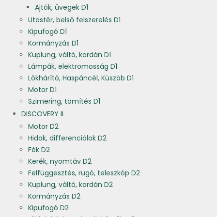
Ajtók, üvegek D1
Utastér, belső felszerelés D1
Kipufogó D1
Kormányzás D1
Kuplung, váltó, kardán D1
Lámpák, elektromosság D1
Lökhárító, Haspáncél, Küszöb D1
Motor D1
Szimering, tömítés D1
DISCOVERY II
Motor D2
Hidak, differenciálok D2
Fék D2
Kerék, nyomtáv D2
Felfüggesztés, rugó, teleszkóp D2
Kuplung, váltó, kardán D2
Kormányzás D2
Kipufogó D2