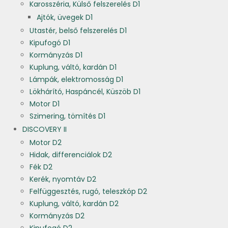
Karosszéria, Külső felszerelés D1
Ajtók, üvegek D1
Utastér, belső felszerelés D1
Kipufogó D1
Kormányzás D1
Kuplung, váltó, kardán D1
Lámpák, elektromosság D1
Lökhárító, Haspáncél, Küszöb D1
Motor D1
Szimering, tömítés D1
DISCOVERY II
Motor D2
Hidak, differenciálok D2
Fék D2
Kerék, nyomtáv D2
Felfüggesztés, rugó, teleszkóp D2
Kuplung, váltó, kardán D2
Kormányzás D2