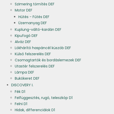
Szimering tömítés DEF
Motor DEF
Hűtés - Fűtés DEF
Üzemanyag DEF
Kuplung-váltó-kardán DEF
Kipufogó DEF
Alváz DEF
Lökhárító haspáncél küszöb DEF
Külső felszerelés DEF
Csomagtartók és bordáslemezek DEF
Utastér felszerelés DEF
Lámpa DEF
Bukókeret DEF
DISCOVERY I.
Fék D1
Felfüggesztés, rugó, teleszkóp D1
Felni D1
Hidak, differenciálok D1