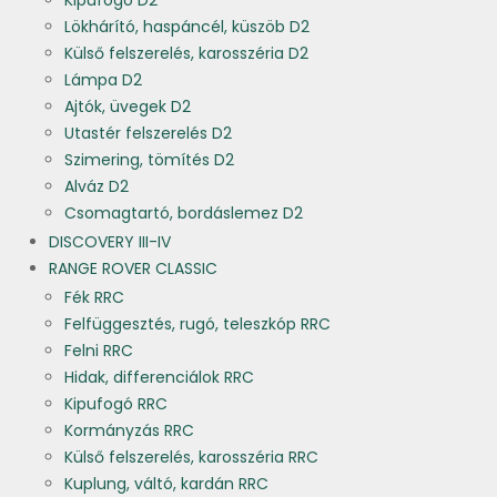
Kipufogó D2
Lökhárító, haspáncél, küszöb D2
Külső felszerelés, karosszéria D2
Lámpa D2
Ajtók, üvegek D2
Utastér felszerelés D2
Szimering, tömítés D2
Alváz D2
Csomagtartó, bordáslemez D2
DISCOVERY III-IV
RANGE ROVER CLASSIC
Fék RRC
Felfüggesztés, rugó, teleszkóp RRC
Felni RRC
Hidak, differenciálok RRC
Kipufogó RRC
Kormányzás RRC
Külső felszerelés, karosszéria RRC
Kuplung, váltó, kardán RRC