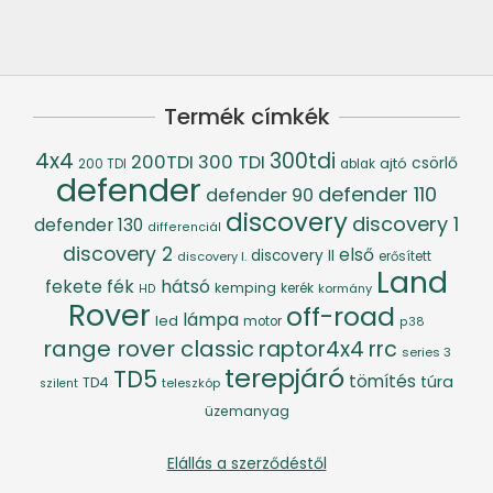
Termék címkék
4x4
300tdi
200TDI
300 TDI
csörlő
ajtó
200 TDI
ablak
defender
defender 110
defender 90
discovery
discovery 1
defender 130
differenciál
discovery 2
első
discovery II
discovery I.
erősített
Land
fék
hátsó
fekete
kemping
kerék
kormány
HD
Rover
off-road
lámpa
led
motor
p38
range rover classic
raptor4x4
rrc
series 3
terepjáró
TD5
tömítés
túra
TD4
szilent
teleszkóp
üzemanyag
Elállás a szerződéstől