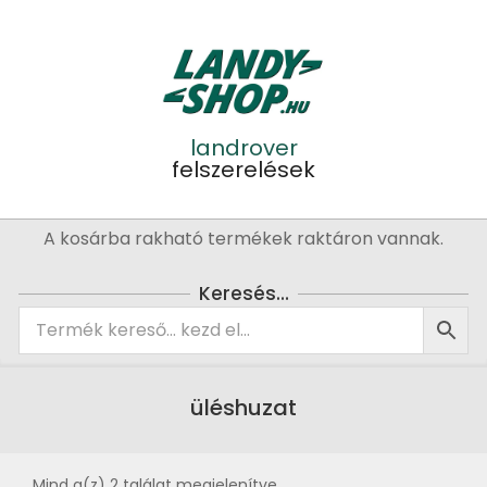
Skip
to
content
landrover
felszerelések
Primary
A kosárba rakható termékek raktáron vannak.
Navigation
Menu
Keresés…
üléshuzat
Mind a(z) 2 találat megjelenítve