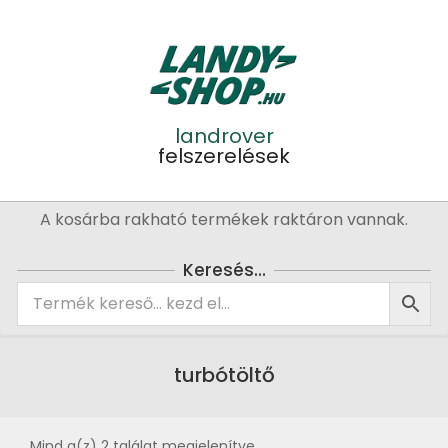
Skip
to
content
landrover
felszerelések
Primary
A kosárba rakható termékek raktáron vannak.
Navigation
Menu
Keresés…
turbótöltő
Mind a(z) 2 találat megjelenítve