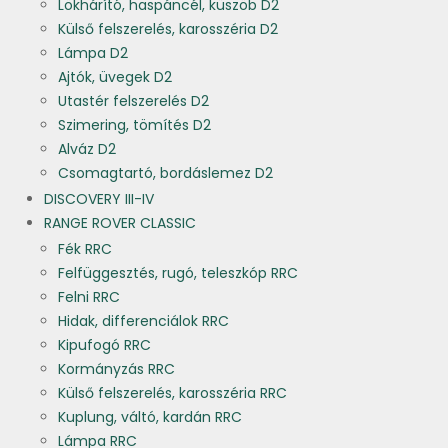
Lökhárító, haspáncél, küszöb D2
Külső felszerelés, karosszéria D2
Lámpa D2
Ajtók, üvegek D2
Utastér felszerelés D2
Szimering, tömítés D2
Alváz D2
Csomagtartó, bordáslemez D2
DISCOVERY III-IV
RANGE ROVER CLASSIC
Fék RRC
Felfüggesztés, rugó, teleszkóp RRC
Felni RRC
Hidak, differenciálok RRC
Kipufogó RRC
Kormányzás RRC
Külső felszerelés, karosszéria RRC
Kuplung, váltó, kardán RRC
Lámpa RRC