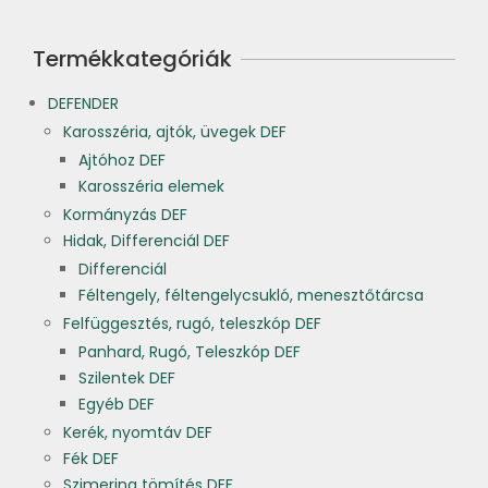
Termékkategóriák
DEFENDER
Karosszéria, ajtók, üvegek DEF
Ajtóhoz DEF
Karosszéria elemek
Kormányzás DEF
Hidak, Differenciál DEF
Differenciál
Féltengely, féltengelycsukló, menesztőtárcsa
Felfüggesztés, rugó, teleszkóp DEF
Panhard, Rugó, Teleszkóp DEF
Szilentek DEF
Egyéb DEF
Kerék, nyomtáv DEF
Fék DEF
Szimering tömítés DEF