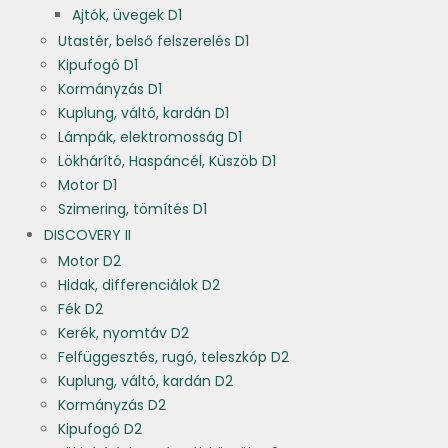
Ajtók, üvegek D1
Utastér, belső felszerelés D1
Kipufogó D1
Kormányzás D1
Kuplung, váltó, kardán D1
Lámpák, elektromosság D1
Lökhárító, Haspáncél, Küszöb D1
Motor D1
Szimering, tömítés D1
DISCOVERY II
Motor D2
Hidak, differenciálok D2
Fék D2
Kerék, nyomtáv D2
Felfüggesztés, rugó, teleszkóp D2
Kuplung, váltó, kardán D2
Kormányzás D2
Kipufogó D2