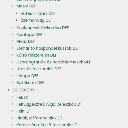
Motor DEF
Hűtés - Fűtés DEF
Üzemanyag DEF
Kuplung-váltó-kardán DEF
Kipufogó DEF
Alváz DEF
Lökhárító haspáncél küszöb DEF
Külső felszerelés DEF
Csomagtartók és bordáslemezek DEF
Utastér felszerelés DEF
Lámpa DEF
Bukókeret DEF
DISCOVERY I.
Fék D1
Felfüggesztés, rugó, teleszkóp D1
Felni D1
Hidak, differenciálok D1
Karosszéria, Külső felszerelés D1