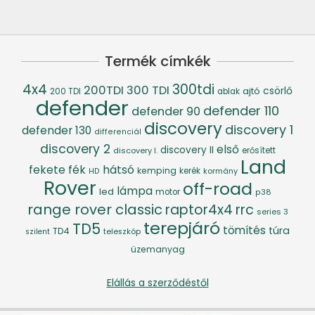
Termék címkék
4x4
300tdi
200TDI
300 TDI
csörlő
ajtó
200 TDI
ablak
defender
defender 110
defender 90
discovery
discovery 1
defender 130
differenciál
discovery 2
első
discovery II
discovery I.
erősített
Land
fék
hátsó
fekete
kemping
kerék
kormány
HD
Rover
off-road
lámpa
led
motor
p38
range rover classic
raptor4x4
rrc
series 3
terepjáró
TD5
tömítés
túra
TD4
szilent
teleszkóp
üzemanyag
Elállás a szerződéstől