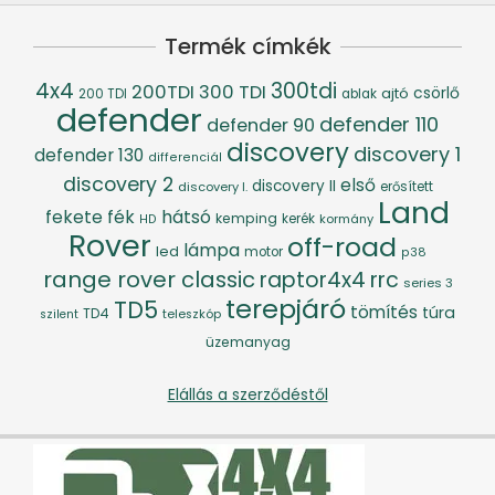
Termék címkék
4x4
300tdi
200TDI
300 TDI
csörlő
ajtó
200 TDI
ablak
defender
defender 110
defender 90
discovery
discovery 1
defender 130
differenciál
discovery 2
első
discovery II
discovery I.
erősített
Land
fék
hátsó
fekete
kemping
kerék
kormány
HD
Rover
off-road
lámpa
led
motor
p38
range rover classic
raptor4x4
rrc
series 3
terepjáró
TD5
tömítés
túra
TD4
szilent
teleszkóp
üzemanyag
Elállás a szerződéstől