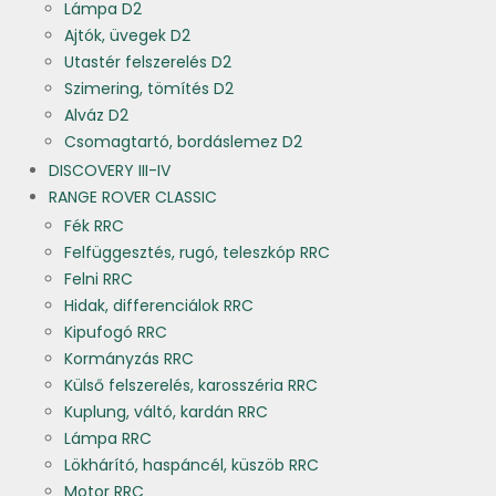
Lámpa D2
Ajtók, üvegek D2
Utastér felszerelés D2
Szimering, tömítés D2
Alváz D2
Csomagtartó, bordáslemez D2
DISCOVERY III-IV
RANGE ROVER CLASSIC
Fék RRC
Felfüggesztés, rugó, teleszkóp RRC
Felni RRC
Hidak, differenciálok RRC
Kipufogó RRC
Kormányzás RRC
Külső felszerelés, karosszéria RRC
Kuplung, váltó, kardán RRC
Lámpa RRC
Lökhárító, haspáncél, küszöb RRC
Motor RRC