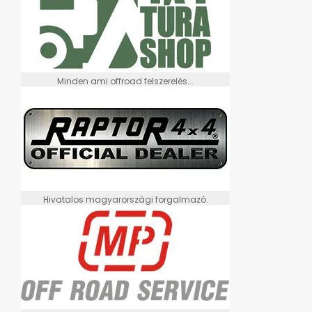
Minden ami offroad felszerelés...
Hivatalos magyarországi forgalmazó.