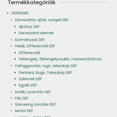
Termékkategóriák
DEFENDER
Karosszéria, ajtók, üvegek DEF
Ajtóhoz DEF
Karosszéria elemek
Kormányzás DEF
Hidak, Differenciál DEF
Differenciál
Féltengely, féltengelycsukló, menesztőtárcsa
Felfüggesztés, rugó, teleszkóp DEF
Panhard, Rugó, Teleszkóp DEF
Szilentek DEF
Egyéb DEF
Kerék, nyomtáv DEF
Fék DEF
Szimering tömítés DEF
Motor DEF