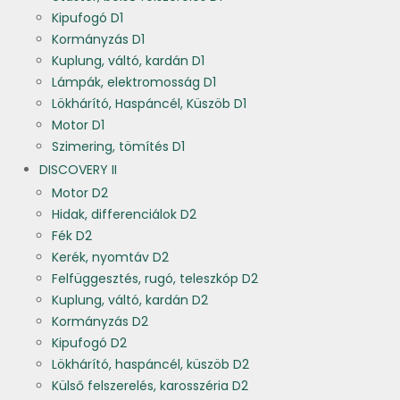
Kipufogó D1
Kormányzás D1
Kuplung, váltó, kardán D1
Lámpák, elektromosság D1
Lökhárító, Haspáncél, Küszöb D1
Motor D1
Szimering, tömítés D1
DISCOVERY II
Motor D2
Hidak, differenciálok D2
Fék D2
Kerék, nyomtáv D2
Felfüggesztés, rugó, teleszkóp D2
Kuplung, váltó, kardán D2
Kormányzás D2
Kipufogó D2
Lökhárító, haspáncél, küszöb D2
Külső felszerelés, karosszéria D2