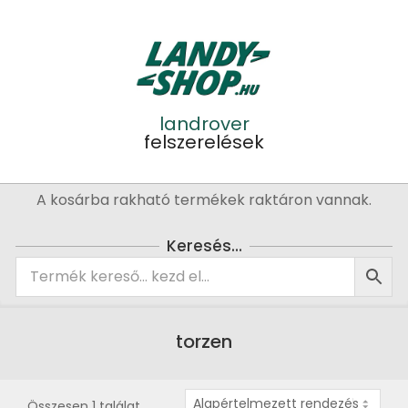
Skip
to
content
landrover
felszerelések
Primary
A kosárba rakható termékek raktáron vannak.
Navigation
Menu
Keresés…
torzen
Összesen 1 találat