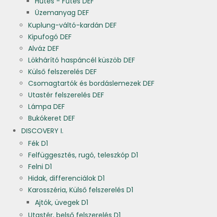
Hűtés - Fűtés DEF
Üzemanyag DEF
Kuplung-váltó-kardán DEF
Kipufogó DEF
Alváz DEF
Lökhárító haspáncél küszöb DEF
Külső felszerelés DEF
Csomagtartók és bordáslemezek DEF
Utastér felszerelés DEF
Lámpa DEF
Bukókeret DEF
DISCOVERY I.
Fék D1
Felfüggesztés, rugó, teleszkóp D1
Felni D1
Hidak, differenciálok D1
Karosszéria, Külső felszerelés D1
Ajtók, üvegek D1
Utastér, belső felszerelés D1