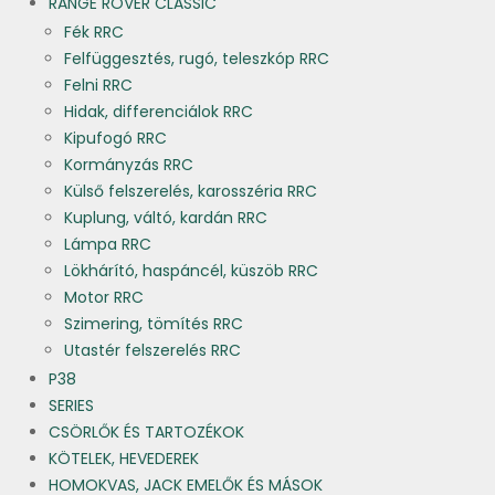
RANGE ROVER CLASSIC
Fék RRC
Felfüggesztés, rugó, teleszkóp RRC
Felni RRC
Hidak, differenciálok RRC
Kipufogó RRC
Kormányzás RRC
Külső felszerelés, karosszéria RRC
Kuplung, váltó, kardán RRC
Lámpa RRC
Lökhárító, haspáncél, küszöb RRC
Motor RRC
Szimering, tömítés RRC
Utastér felszerelés RRC
P38
SERIES
CSÖRLŐK ÉS TARTOZÉKOK
KÖTELEK, HEVEDEREK
HOMOKVAS, JACK EMELŐK ÉS MÁSOK