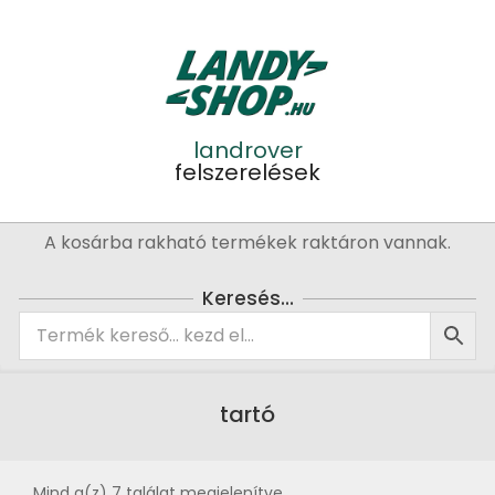
Skip
to
content
landrover
felszerelések
Primary
A kosárba rakható termékek raktáron vannak.
Navigation
Menu
Keresés…
tartó
Mind a(z) 7 találat megjelenítve