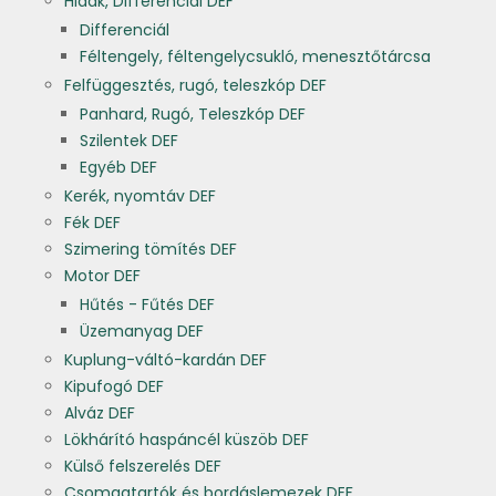
Hidak, Differenciál DEF
Differenciál
Féltengely, féltengelycsukló, menesztőtárcsa
Felfüggesztés, rugó, teleszkóp DEF
Panhard, Rugó, Teleszkóp DEF
Szilentek DEF
Egyéb DEF
Kerék, nyomtáv DEF
Fék DEF
Szimering tömítés DEF
Motor DEF
Hűtés - Fűtés DEF
Üzemanyag DEF
Kuplung-váltó-kardán DEF
Kipufogó DEF
Alváz DEF
Lökhárító haspáncél küszöb DEF
Külső felszerelés DEF
Csomagtartók és bordáslemezek DEF