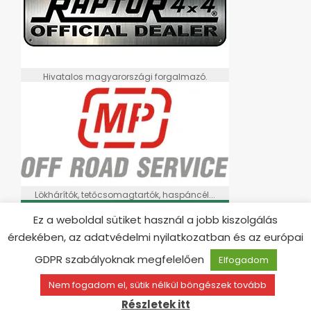
Hivatalos magyarországi forgalmazó.
Lökhárítók, tetőcsomagtartók, haspáncél...
Ez a weboldal sütiket használ a jobb kiszolgálás
érdekében, az adatvédelmi nyilatkozatban és az európai
GDPR szabályoknak megfelelően
Elfogadom
Nem fogadom el, sütik nélkül böngészek tovább
Részletek itt