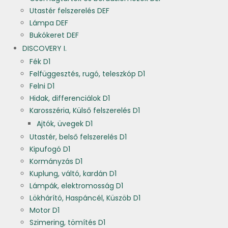
Utastér felszerelés DEF
Lámpa DEF
Bukókeret DEF
DISCOVERY I.
Fék D1
Felfüggesztés, rugó, teleszkóp D1
Felni D1
Hidak, differenciálok D1
Karosszéria, Külső felszerelés D1
Ajtók, üvegek D1
Utastér, belső felszerelés D1
Kipufogó D1
Kormányzás D1
Kuplung, váltó, kardán D1
Lámpák, elektromosság D1
Lökhárító, Haspáncél, Küszöb D1
Motor D1
Szimering, tömítés D1