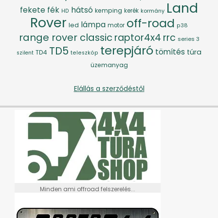
Land
fék
hátsó
fekete
kemping
kerék
kormány
HD
Rover
off-road
lámpa
led
motor
p38
range rover classic
raptor4x4
rrc
series 3
terepjáró
TD5
tömítés
túra
TD4
szilent
teleszkóp
üzemanyag
Elállás a szerződéstől
Minden ami offroad felszerelés...