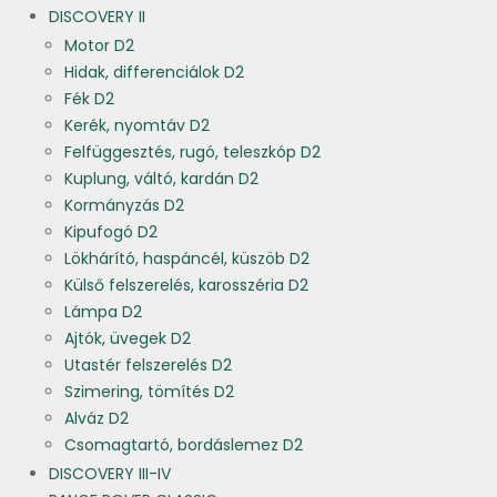
DISCOVERY II
Motor D2
Hidak, differenciálok D2
Fék D2
Kerék, nyomtáv D2
Felfüggesztés, rugó, teleszkóp D2
Kuplung, váltó, kardán D2
Kormányzás D2
Kipufogó D2
Lökhárító, haspáncél, küszöb D2
Külső felszerelés, karosszéria D2
Lámpa D2
Ajtók, üvegek D2
Utastér felszerelés D2
Szimering, tömítés D2
Alváz D2
Csomagtartó, bordáslemez D2
DISCOVERY III-IV