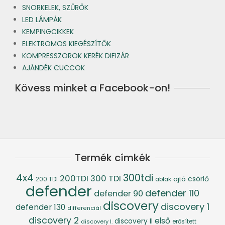
SNORKELEK, SZŰRŐK
LED LÁMPÁK
KEMPINGCIKKEK
ELEKTROMOS KIEGÉSZÍTŐK
KOMPRESSZOROK KERÉK DIFIZÁR
AJÁNDÉK CUCCOK
Kövess minket a Facebook-on!
Termék címkék
4x4
300tdi
200TDI
300 TDI
csörlő
ajtó
200 TDI
ablak
defender
defender 110
defender 90
discovery
discovery 1
defender 130
differenciál
discovery 2
első
discovery II
discovery I.
erősített