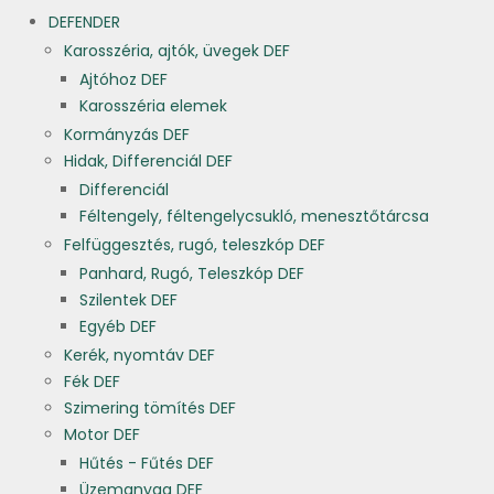
DEFENDER
Karosszéria, ajtók, üvegek DEF
Ajtóhoz DEF
Karosszéria elemek
Kormányzás DEF
Hidak, Differenciál DEF
Differenciál
Féltengely, féltengelycsukló, menesztőtárcsa
Felfüggesztés, rugó, teleszkóp DEF
Panhard, Rugó, Teleszkóp DEF
Szilentek DEF
Egyéb DEF
Kerék, nyomtáv DEF
Fék DEF
Szimering tömítés DEF
Motor DEF
Hűtés - Fűtés DEF
Üzemanyag DEF