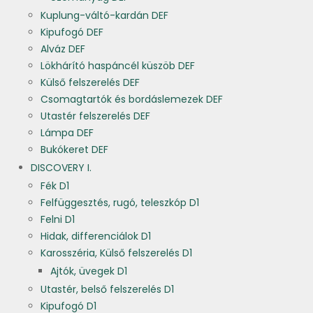
Kuplung-váltó-kardán DEF
Kipufogó DEF
Alváz DEF
Lökhárító haspáncél küszöb DEF
Külső felszerelés DEF
Csomagtartók és bordáslemezek DEF
Utastér felszerelés DEF
Lámpa DEF
Bukókeret DEF
DISCOVERY I.
Fék D1
Felfüggesztés, rugó, teleszkóp D1
Felni D1
Hidak, differenciálok D1
Karosszéria, Külső felszerelés D1
Ajtók, üvegek D1
Utastér, belső felszerelés D1
Kipufogó D1