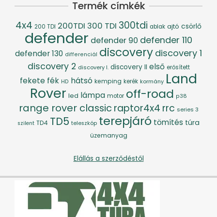
Termék címkék
4x4
300tdi
200TDI
300 TDI
csörlő
ajtó
200 TDI
ablak
defender
defender 110
defender 90
discovery
discovery 1
defender 130
differenciál
discovery 2
első
discovery II
discovery I.
erősített
Land
fék
hátsó
fekete
kemping
kerék
kormány
HD
Rover
off-road
lámpa
led
motor
p38
range rover classic
raptor4x4
rrc
series 3
terepjáró
TD5
tömítés
túra
TD4
szilent
teleszkóp
üzemanyag
Elállás a szerződéstől