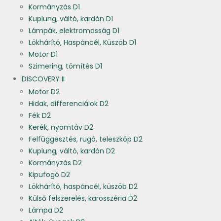
Kormányzás D1
Kuplung, váltó, kardán D1
Lámpák, elektromosság D1
Lökhárító, Haspáncél, Küszöb D1
Motor D1
Szimering, tömítés D1
DISCOVERY II
Motor D2
Hidak, differenciálok D2
Fék D2
Kerék, nyomtáv D2
Felfüggesztés, rugó, teleszkóp D2
Kuplung, váltó, kardán D2
Kormányzás D2
Kipufogó D2
Lökhárító, haspáncél, küszöb D2
Külső felszerelés, karosszéria D2
Lámpa D2