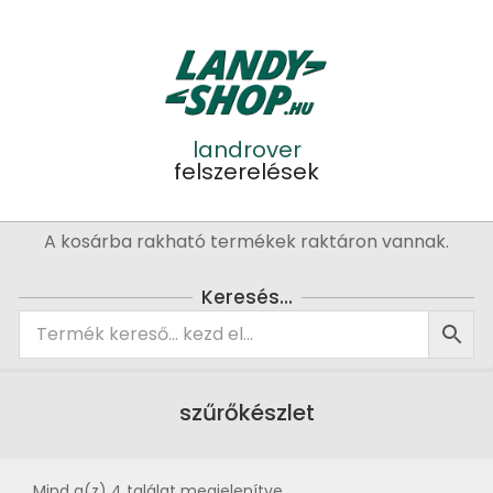
Skip
to
content
landrover
felszerelések
Primary
A kosárba rakható termékek raktáron vannak.
Navigation
Menu
Keresés…
szűrőkészlet
Mind a(z) 4 találat megjelenítve