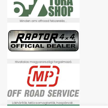
Minden ami offroad felszerelés...
Hivatalos magyarországi forgalmazó.
Lökhárítók, tetőcsomagtartók, haspáncél...