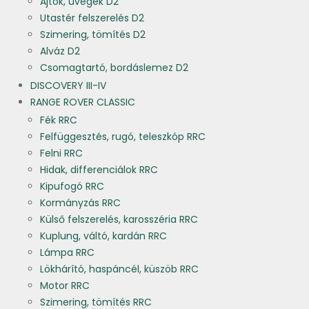
Ajtók, üvegek D2
Utastér felszerelés D2
Szimering, tömítés D2
Alváz D2
Csomagtartó, bordáslemez D2
DISCOVERY III-IV
RANGE ROVER CLASSIC
Fék RRC
Felfüggesztés, rugó, teleszkóp RRC
Felni RRC
Hidak, differenciálok RRC
Kipufogó RRC
Kormányzás RRC
Külső felszerelés, karosszéria RRC
Kuplung, váltó, kardán RRC
Lámpa RRC
Lökhárító, haspáncél, küszöb RRC
Motor RRC
Szimering, tömítés RRC