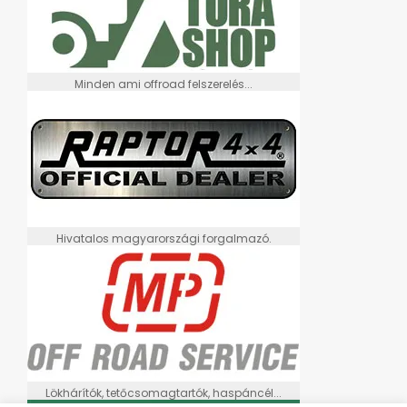
Minden ami offroad felszerelés...
Hivatalos magyarországi forgalmazó.
Lökhárítók, tetőcsomagtartók, haspáncél...