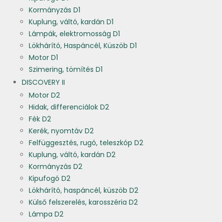
Kormányzás D1
Kuplung, váltó, kardán D1
Lámpák, elektromosság D1
Lökhárító, Haspáncél, Küszöb D1
Motor D1
Szimering, tömítés D1
DISCOVERY II
Motor D2
Hidak, differenciálok D2
Fék D2
Kerék, nyomtáv D2
Felfüggesztés, rugó, teleszkóp D2
Kuplung, váltó, kardán D2
Kormányzás D2
Kipufogó D2
Lökhárító, haspáncél, küszöb D2
Külső felszerelés, karosszéria D2
Lámpa D2