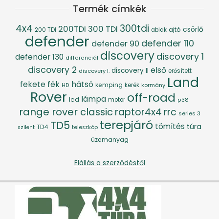
Termék címkék
4x4
300tdi
200TDI
300 TDI
csörlő
ajtó
200 TDI
ablak
defender
defender 110
defender 90
discovery
discovery 1
defender 130
differenciál
discovery 2
első
discovery II
discovery I.
erősített
Land
fék
hátsó
fekete
kemping
kerék
kormány
HD
Rover
off-road
lámpa
led
motor
p38
range rover classic
raptor4x4
rrc
series 3
terepjáró
TD5
tömítés
túra
TD4
szilent
teleszkóp
üzemanyag
Elállás a szerződéstől