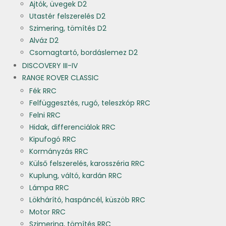
Ajtók, üvegek D2
Utastér felszerelés D2
Szimering, tömítés D2
Alváz D2
Csomagtartó, bordáslemez D2
DISCOVERY III-IV
RANGE ROVER CLASSIC
Fék RRC
Felfüggesztés, rugó, teleszkóp RRC
Felni RRC
Hidak, differenciálok RRC
Kipufogó RRC
Kormányzás RRC
Külső felszerelés, karosszéria RRC
Kuplung, váltó, kardán RRC
Lámpa RRC
Lökhárító, haspáncél, küszöb RRC
Motor RRC
Szimering, tömítés RRC