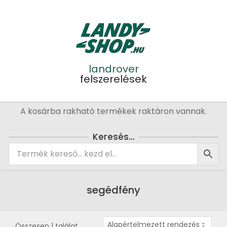
Skip
to
content
landrover
felszerelések
Primary
A kosárba rakható termékek raktáron vannak.
Navigation
Menu
Keresés…
segédfény
Összesen 1 találat