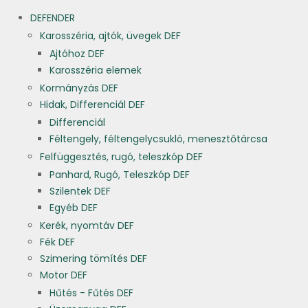
DEFENDER
Karosszéria, ajtók, üvegek DEF
Ajtóhoz DEF
Karosszéria elemek
Kormányzás DEF
Hidak, Differenciál DEF
Differenciál
Féltengely, féltengelycsukló, menesztőtárcsa
Felfüggesztés, rugó, teleszkóp DEF
Panhard, Rugó, Teleszkóp DEF
Szilentek DEF
Egyéb DEF
Kerék, nyomtáv DEF
Fék DEF
Szimering tömítés DEF
Motor DEF
Hűtés - Fűtés DEF