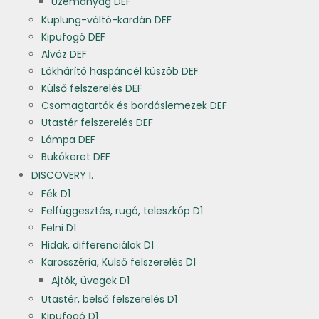
Üzemanyag DEF
Kuplung-váltó-kardán DEF
Kipufogó DEF
Alváz DEF
Lökhárító haspáncél küszöb DEF
Külső felszerelés DEF
Csomagtartók és bordáslemezek DEF
Utastér felszerelés DEF
Lámpa DEF
Bukókeret DEF
DISCOVERY I.
Fék D1
Felfüggesztés, rugó, teleszkóp D1
Felni D1
Hidak, differenciálok D1
Karosszéria, Külső felszerelés D1
Ajtók, üvegek D1
Utastér, belső felszerelés D1
Kipufogó D1