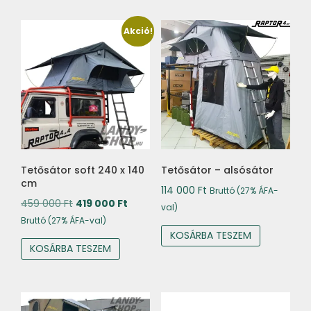
Akció!
Tetősátor soft 240 x 140
Tetősátor – alsósátor
cm
114 000
Ft
Bruttó (27% ÁFA-
Original
Current
459 000
Ft
419 000
Ft
val)
price
price
Bruttó (27% ÁFA-val)
KOSÁRBA TESZEM
was:
is:
KOSÁRBA TESZEM
459
419
000 Ft.
000 Ft.