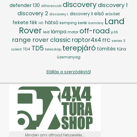
discovery
discovery 1
defender 130
differenciál
discovery 2
első
discovery II
discovery I.
erősített
Land
fék
hátsó
fekete
kemping
kerék
kormány
HD
Rover
off-road
lámpa
led
motor
p38
range rover classic
raptor4x4
rrc
series 3
terepjáró
TD5
tömítés
túra
TD4
szilent
teleszkóp
üzemanyag
Elállás a szerződéstől
Minden ami offroad felszerelés...