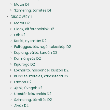
Motor D1
Szimering, tömítés D1
DISCOVERY II
Motor D2
Hidak, differenciálok D2
Fék D2
Kerék, nyomtáv D2
Felfüggesztés, rugó, teleszkóp D2
Kuplung, váltó, kardán D2
Kormányzás D2
Kipufogó D2
Lökhárító, haspáncél, küszöb D2
Külső felszerelés, karosszéria D2
Lámpa D2
Ajtók, üvegek D2
Utastér felszerelés D2
Szimering, tömítés D2
Alváz D2