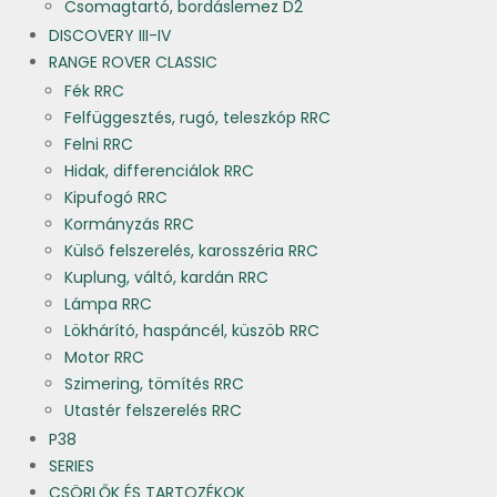
Csomagtartó, bordáslemez D2
DISCOVERY III-IV
RANGE ROVER CLASSIC
Fék RRC
Felfüggesztés, rugó, teleszkóp RRC
Felni RRC
Hidak, differenciálok RRC
Kipufogó RRC
Kormányzás RRC
Külső felszerelés, karosszéria RRC
Kuplung, váltó, kardán RRC
Lámpa RRC
Lökhárító, haspáncél, küszöb RRC
Motor RRC
Szimering, tömítés RRC
Utastér felszerelés RRC
P38
SERIES
CSÖRLŐK ÉS TARTOZÉKOK