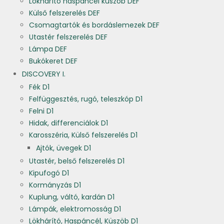
Lökhárító haspáncél küszöb DEF
Külső felszerelés DEF
Csomagtartók és bordáslemezek DEF
Utastér felszerelés DEF
Lámpa DEF
Bukókeret DEF
DISCOVERY I.
Fék D1
Felfüggesztés, rugó, teleszkóp D1
Felni D1
Hidak, differenciálok D1
Karosszéria, Külső felszerelés D1
Ajtók, üvegek D1
Utastér, belső felszerelés D1
Kipufogó D1
Kormányzás D1
Kuplung, váltó, kardán D1
Lámpák, elektromosság D1
Lökhárító, Haspáncél, Küszöb D1