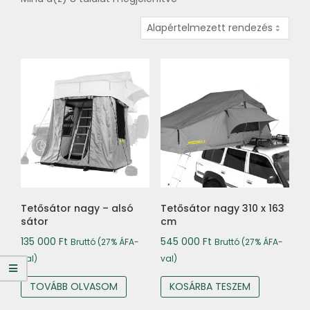
Tetősátor nagy – alsó
Tetősátor nagy 310 x 163
sátor
cm
135 000
Ft
545 000
Ft
Bruttó (27% ÁFA-
Bruttó (27% ÁFA-
val)
val)
TOVÁBB OLVASOM
KOSÁRBA TESZEM