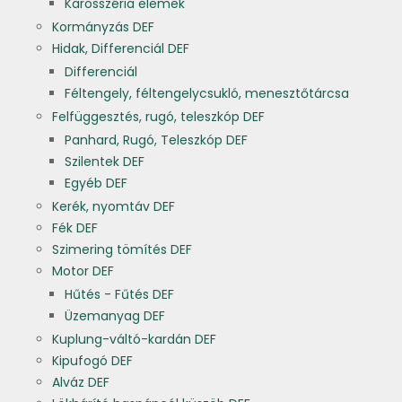
Karosszéria elemek
Kormányzás DEF
Hidak, Differenciál DEF
Differenciál
Féltengely, féltengelycsukló, menesztőtárcsa
Felfüggesztés, rugó, teleszkóp DEF
Panhard, Rugó, Teleszkóp DEF
Szilentek DEF
Egyéb DEF
Kerék, nyomtáv DEF
Fék DEF
Szimering tömítés DEF
Motor DEF
Hűtés - Fűtés DEF
Üzemanyag DEF
Kuplung-váltó-kardán DEF
Kipufogó DEF
Alváz DEF