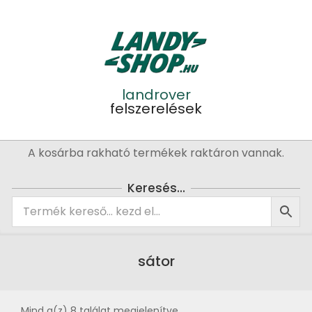
Skip
to
content
landrover
felszerelések
Primary
A kosárba rakható termékek raktáron vannak.
Navigation
Menu
Keresés…
sátor
Mind a(z) 8 találat megjelenítve