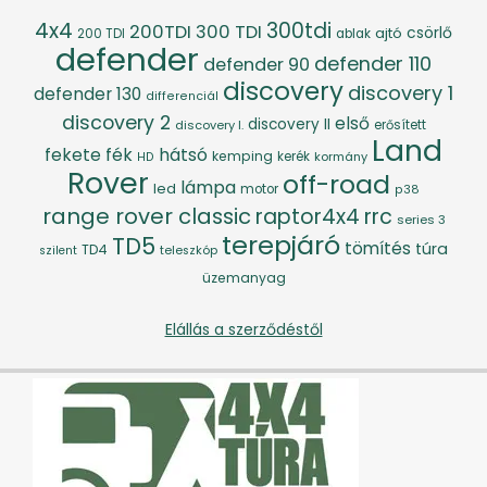
4x4
300tdi
200TDI
300 TDI
csörlő
ajtó
200 TDI
ablak
defender
defender 110
defender 90
discovery
discovery 1
defender 130
differenciál
discovery 2
első
discovery II
discovery I.
erősített
Land
fék
hátsó
fekete
kemping
kerék
kormány
HD
Rover
off-road
lámpa
led
motor
p38
range rover classic
raptor4x4
rrc
series 3
terepjáró
TD5
tömítés
túra
TD4
szilent
teleszkóp
üzemanyag
Elállás a szerződéstől