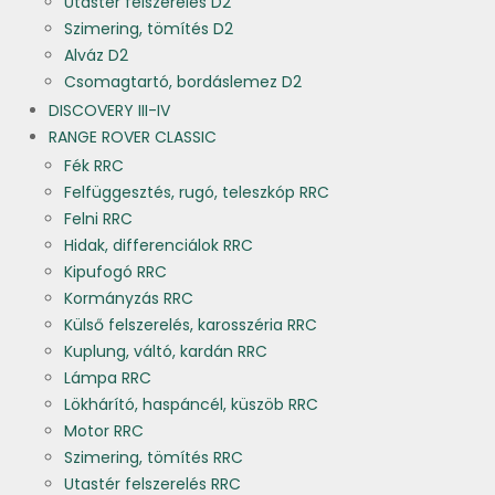
Utastér felszerelés D2
Szimering, tömítés D2
Alváz D2
Csomagtartó, bordáslemez D2
DISCOVERY III-IV
RANGE ROVER CLASSIC
Fék RRC
Felfüggesztés, rugó, teleszkóp RRC
Felni RRC
Hidak, differenciálok RRC
Kipufogó RRC
Kormányzás RRC
Külső felszerelés, karosszéria RRC
Kuplung, váltó, kardán RRC
Lámpa RRC
Lökhárító, haspáncél, küszöb RRC
Motor RRC
Szimering, tömítés RRC
Utastér felszerelés RRC