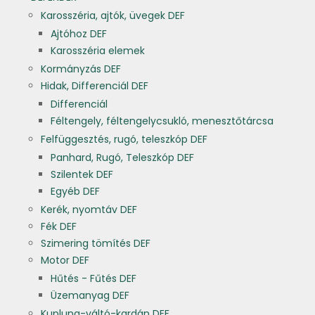
Karosszéria, ajtók, üvegek DEF
Ajtóhoz DEF
Karosszéria elemek
Kormányzás DEF
Hidak, Differenciál DEF
Differenciál
Féltengely, féltengelycsukló, menesztőtárcsa
Felfüggesztés, rugó, teleszkóp DEF
Panhard, Rugó, Teleszkóp DEF
Szilentek DEF
Egyéb DEF
Kerék, nyomtáv DEF
Fék DEF
Szimering tömítés DEF
Motor DEF
Hűtés - Fűtés DEF
Üzemanyag DEF
Kuplung-váltó-kardán DEF