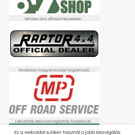
Minden ami offroad felszerelés...
Hivatalos magyarországi forgalmazó.
Lökhárítók, tetőcsomagtartók, haspáncél...
Ez a weboldal sütiket használ a jobb kiszolgálás