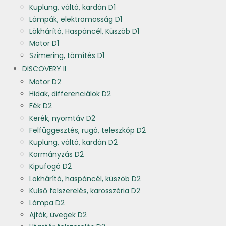
Kuplung, váltó, kardán D1
Lámpák, elektromosság D1
Lökhárító, Haspáncél, Küszöb D1
Motor D1
Szimering, tömítés D1
DISCOVERY II
Motor D2
Hidak, differenciálok D2
Fék D2
Kerék, nyomtáv D2
Felfüggesztés, rugó, teleszkóp D2
Kuplung, váltó, kardán D2
Kormányzás D2
Kipufogó D2
Lökhárító, haspáncél, küszöb D2
Külső felszerelés, karosszéria D2
Lámpa D2
Ajtók, üvegek D2