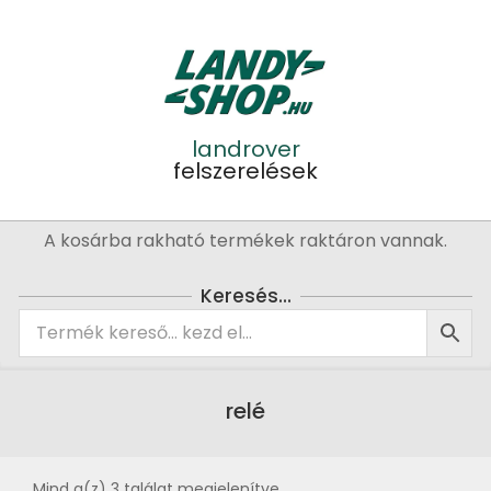
Skip
to
content
landrover
felszerelések
Primary
A kosárba rakható termékek raktáron vannak.
Navigation
Menu
Keresés…
relé
Mind a(z) 3 találat megjelenítve