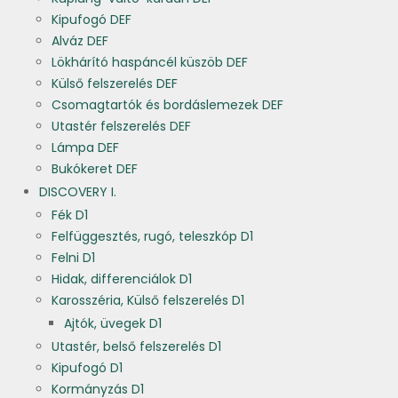
Kipufogó DEF
Alváz DEF
Lökhárító haspáncél küszöb DEF
Külső felszerelés DEF
Csomagtartók és bordáslemezek DEF
Utastér felszerelés DEF
Lámpa DEF
Bukókeret DEF
DISCOVERY I.
Fék D1
Felfüggesztés, rugó, teleszkóp D1
Felni D1
Hidak, differenciálok D1
Karosszéria, Külső felszerelés D1
Ajtók, üvegek D1
Utastér, belső felszerelés D1
Kipufogó D1
Kormányzás D1