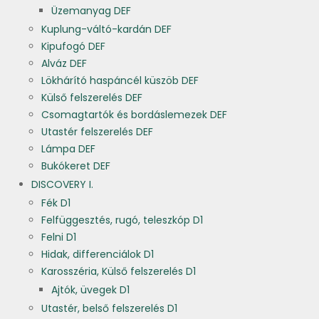
Üzemanyag DEF
Kuplung-váltó-kardán DEF
Kipufogó DEF
Alváz DEF
Lökhárító haspáncél küszöb DEF
Külső felszerelés DEF
Csomagtartók és bordáslemezek DEF
Utastér felszerelés DEF
Lámpa DEF
Bukókeret DEF
DISCOVERY I.
Fék D1
Felfüggesztés, rugó, teleszkóp D1
Felni D1
Hidak, differenciálok D1
Karosszéria, Külső felszerelés D1
Ajtók, üvegek D1
Utastér, belső felszerelés D1