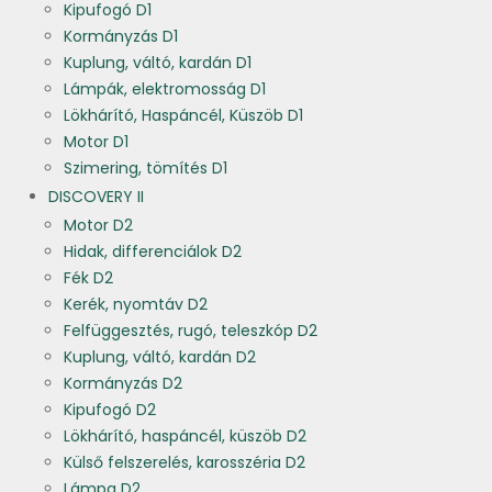
Kipufogó D1
Kormányzás D1
Kuplung, váltó, kardán D1
Lámpák, elektromosság D1
Lökhárító, Haspáncél, Küszöb D1
Motor D1
Szimering, tömítés D1
DISCOVERY II
Motor D2
Hidak, differenciálok D2
Fék D2
Kerék, nyomtáv D2
Felfüggesztés, rugó, teleszkóp D2
Kuplung, váltó, kardán D2
Kormányzás D2
Kipufogó D2
Lökhárító, haspáncél, küszöb D2
Külső felszerelés, karosszéria D2
Lámpa D2