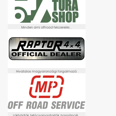
Minden ami offroad felszerelés...
Hivatalos magyarországi forgalmazó.
Lökhárítók, tetőcsomagtartók, haspáncél...