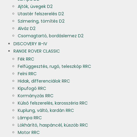
Ajtók, üvegek D2
Utastér felszerelés D2
Szimering, tömítés D2
Alváz D2
Csomagtartó, bordáslemez D2
DISCOVERY III-IV
RANGE ROVER CLASSIC
Fék RRC
Felfüggesztés, rugó, teleszkóp RRC
Felni RRC
Hidak, differenciálok RRC
Kipufogó RRC
Kormányzás RRC
Külső felszerelés, karosszéria RRC
Kuplung, váltó, kardán RRC
Lámpa RRC
Lökhárító, haspáncél, küszöb RRC
Motor RRC