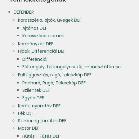
DEFENDER
Karosszéria, ajtók, üvegek DEF
Ajtóhoz DEF
Karosszéria elemek
Kormányzás DEF
Hidak, Differenciál DEF
Differenciál
Féltengely, féltengelycsukló, menesztőtárcsa
Felfüggesztés, rugó, teleszkóp DEF
Panhard, Rugó, Teleszkóp DEF
Szilentek DEF
Egyéb DEF
Kerék, nyomtáv DEF
Fék DEF
Szimering tömítés DEF
Motor DEF
Hűtés - Fűtés DEF