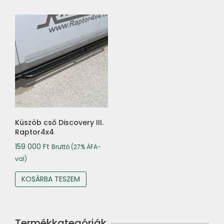
Küszöb cső Discovery III.
Raptor4x4
159 000
Ft
Bruttó (27% ÁFA-
val)
KOSÁRBA TESZEM
Termékkategóriák