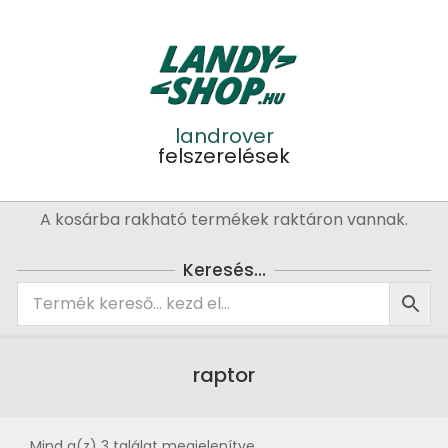
Skip
to
content
landrover
felszerelések
Primary
A kosárba rakható termékek raktáron vannak.
Navigation
Menu
Keresés…
raptor
Mind a(z) 3 találat megjelenítve