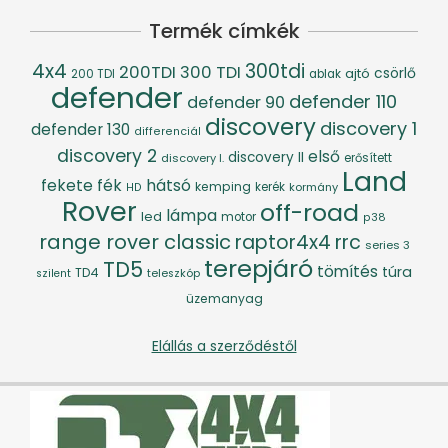
Termék címkék
4x4
300tdi
200TDI
300 TDI
csörlő
ajtó
200 TDI
ablak
defender
defender 110
defender 90
discovery
discovery 1
defender 130
differenciál
discovery 2
első
discovery II
discovery I.
erősített
Land
fék
hátsó
fekete
kemping
kerék
kormány
HD
Rover
off-road
lámpa
led
motor
p38
range rover classic
raptor4x4
rrc
series 3
terepjáró
TD5
tömítés
túra
TD4
szilent
teleszkóp
üzemanyag
Elállás a szerződéstől