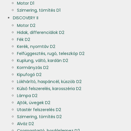
Motor D1
Szimering, tömítés D1
DISCOVERY II
Motor D2
Hidak, differenciálok D2
Fék D2
Kerék, nyomtáv D2
Felfüggesztés, rugó, teleszkóp D2
Kuplung, váltó, kardán D2
Kormányzás D2
Kipufogó D2
Lökhárító, haspáncél, küszöb D2
Külső felszerelés, karosszéria D2
Lámpa D2
Ajtók, üvegek D2
Utastér felszerelés D2
Szimering, tömítés D2
Alváz D2
Csomagtartó, bordáslemez D2