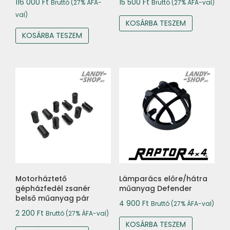
116 000
Ft
15 500
Ft
Bruttó (27% ÁFA-
Bruttó (27% ÁFA-val)
val)
KOSÁRBA TESZEM
KOSÁRBA TESZEM
Motorháztető
Lámparács előre/hátra
gépházfedél zsanér
műanyag Defender
belső műanyag pár
4 900
Ft
Bruttó (27% ÁFA-val)
2 200
Ft
Bruttó (27% ÁFA-val)
KOSÁRBA TESZEM