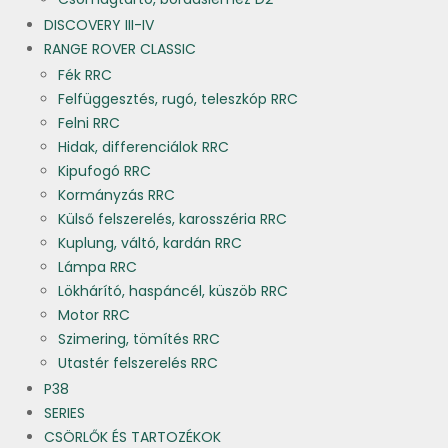
DISCOVERY III-IV
RANGE ROVER CLASSIC
Fék RRC
Felfüggesztés, rugó, teleszkóp RRC
Felni RRC
Hidak, differenciálok RRC
Kipufogó RRC
Kormányzás RRC
Külső felszerelés, karosszéria RRC
Kuplung, váltó, kardán RRC
Lámpa RRC
Lökhárító, haspáncél, küszöb RRC
Motor RRC
Szimering, tömítés RRC
Utastér felszerelés RRC
P38
SERIES
CSÖRLŐK ÉS TARTOZÉKOK