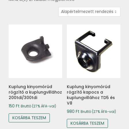
Kuplung kinyomórúd
Kuplung kinyomórúd
rögzítő a kuplungvillához
rögzítő kapocs a
200tdi/300tdi
kuplungvillához TD5 és
V8
150
Ft
Bruttó (27% ÁFA-val)
980
Ft
Bruttó (27% ÁFA-val)
KOSÁRBA TESZEM
KOSÁRBA TESZEM