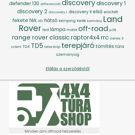
discovery
discovery 1
defender 130
differenciál
discovery 2
első
discovery II
discovery I.
erősített
Land
fék
hátsó
fekete
kemping
kerék
kormány
HD
Rover
off-road
lámpa
led
motor
p38
range rover classic
raptor4x4
rrc
series 3
terepjáró
TD5
tömítés
túra
TD4
szilent
teleszkóp
üzemanyag
Elállás a szerződéstől
Minden ami offroad felszerelés...