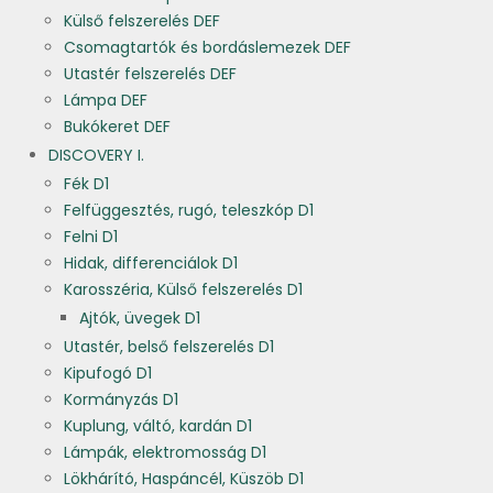
Külső felszerelés DEF
Csomagtartók és bordáslemezek DEF
Utastér felszerelés DEF
Lámpa DEF
Bukókeret DEF
DISCOVERY I.
Fék D1
Felfüggesztés, rugó, teleszkóp D1
Felni D1
Hidak, differenciálok D1
Karosszéria, Külső felszerelés D1
Ajtók, üvegek D1
Utastér, belső felszerelés D1
Kipufogó D1
Kormányzás D1
Kuplung, váltó, kardán D1
Lámpák, elektromosság D1
Lökhárító, Haspáncél, Küszöb D1