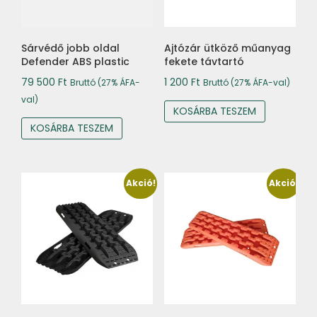
Sárvédő jobb oldal
Ajtózár ütköző műanyag
Defender ABS plastic
fekete távtartó
79 500
Ft
1 200
Ft
Bruttó (27% ÁFA-
Bruttó (27% ÁFA-val)
val)
KOSÁRBA TESZEM
KOSÁRBA TESZEM
Akció!
Akció!