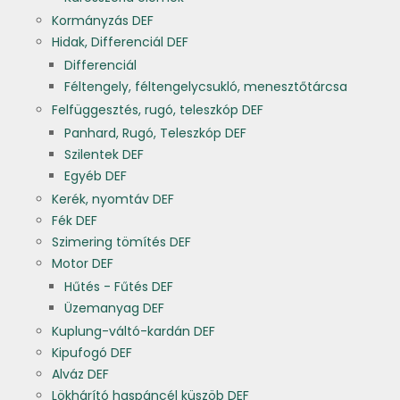
Kormányzás DEF
Hidak, Differenciál DEF
Differenciál
Féltengely, féltengelycsukló, menesztőtárcsa
Felfüggesztés, rugó, teleszkóp DEF
Panhard, Rugó, Teleszkóp DEF
Szilentek DEF
Egyéb DEF
Kerék, nyomtáv DEF
Fék DEF
Szimering tömítés DEF
Motor DEF
Hűtés - Fűtés DEF
Üzemanyag DEF
Kuplung-váltó-kardán DEF
Kipufogó DEF
Alváz DEF
Lökhárító haspáncél küszöb DEF