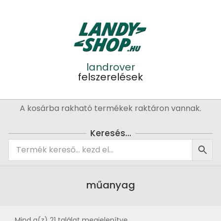
Skip
to
content
landrover
felszerelések
Primary
A kosárba rakható termékek raktáron vannak.
Navigation
Menu
Keresés…
műanyag
Mind a(z) 21 találat megjelenítve