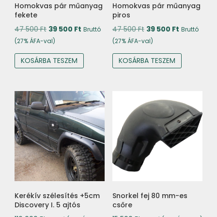
Homokvas pár műanyag
Homokvas pár műanyag
fekete
piros
Original
Current
Original
Current
47 500
Ft
39 500
Ft
47 500
Ft
39 500
Ft
Bruttó
Bruttó
price
price
price
price
(27% ÁFA-val)
(27% ÁFA-val)
was:
is:
was:
is:
KOSÁRBA TESZEM
KOSÁRBA TESZEM
47
39
47
39
500 Ft.
500 Ft.
500 Ft.
500 Ft.
Kerékív szélesítés +5cm
Snorkel fej 80 mm-es
Discovery I. 5 ajtós
csőre