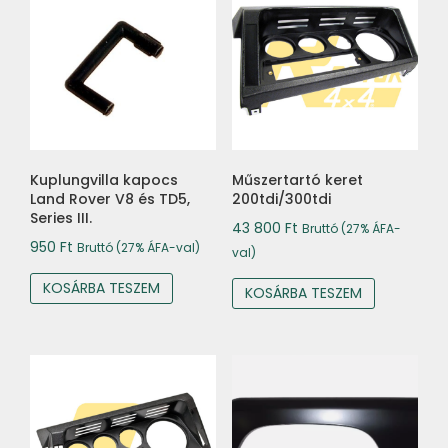
Kuplungvilla kapocs
Műszertartó keret
Land Rover V8 és TD5,
200tdi/300tdi
Series III.
43 800
Ft
Bruttó (27% ÁFA-
950
Ft
Bruttó (27% ÁFA-val)
val)
KOSÁRBA TESZEM
KOSÁRBA TESZEM