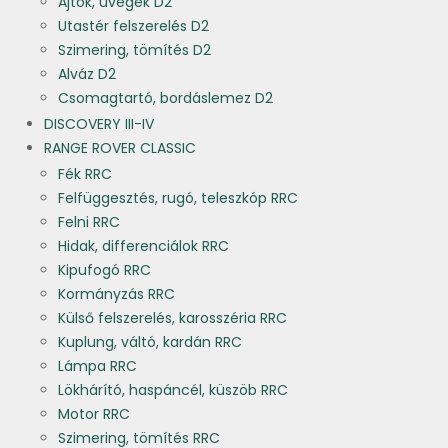
Ajtók, üvegek D2
Utastér felszerelés D2
Szimering, tömítés D2
Alváz D2
Csomagtartó, bordáslemez D2
DISCOVERY III-IV
RANGE ROVER CLASSIC
Fék RRC
Felfüggesztés, rugó, teleszkóp RRC
Felni RRC
Hidak, differenciálok RRC
Kipufogó RRC
Kormányzás RRC
Külső felszerelés, karosszéria RRC
Kuplung, váltó, kardán RRC
Lámpa RRC
Lökhárító, haspáncél, küszöb RRC
Motor RRC
Szimering, tömítés RRC