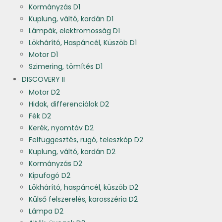
Kormányzás D1
Kuplung, váltó, kardán D1
Lámpák, elektromosság D1
Lökhárító, Haspáncél, Küszöb D1
Motor D1
Szimering, tömítés D1
DISCOVERY II
Motor D2
Hidak, differenciálok D2
Fék D2
Kerék, nyomtáv D2
Felfüggesztés, rugó, teleszkóp D2
Kuplung, váltó, kardán D2
Kormányzás D2
Kipufogó D2
Lökhárító, haspáncél, küszöb D2
Külső felszerelés, karosszéria D2
Lámpa D2