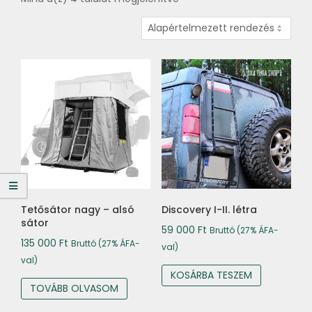
Tetősátor nagy – alsó
Discovery I-II. létra
sátor
59 000
Ft
Bruttó (27% ÁFA-
135 000
Ft
Bruttó (27% ÁFA-
val)
val)
KOSÁRBA TESZEM
TOVÁBB OLVASOM