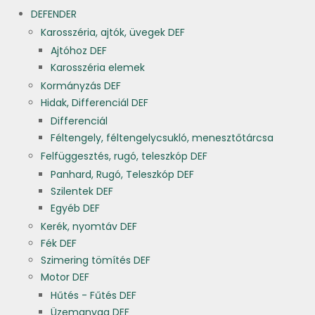
DEFENDER
Karosszéria, ajtók, üvegek DEF
Ajtóhoz DEF
Karosszéria elemek
Kormányzás DEF
Hidak, Differenciál DEF
Differenciál
Féltengely, féltengelycsukló, menesztőtárcsa
Felfüggesztés, rugó, teleszkóp DEF
Panhard, Rugó, Teleszkóp DEF
Szilentek DEF
Egyéb DEF
Kerék, nyomtáv DEF
Fék DEF
Szimering tömítés DEF
Motor DEF
Hűtés - Fűtés DEF
Üzemanyag DEF