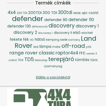
Termék címkék
4x4
300tdi
200TDI
300 TDI
csörlő
ajtó
200 TDI
ablak
defender
defender 110
defender 90
discovery
discovery 1
defender 130
differenciál
discovery 2
első
discovery II
discovery I.
erősített
Land
fék
hátsó
fekete
kemping
kerék
kormány
HD
Rover
off-road
lámpa
led
motor
p38
range rover classic
raptor4x4
rrc
series 3
terepjáró
TD5
tömítés
túra
TD4
szilent
teleszkóp
üzemanyag
Elállás a szerződéstől