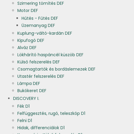
Szimering tömítés DEF
Motor DEF
Hűtés - Fűtés DEF
Üzemanyag DEF
Kuplung-váltó-kardán DEF
Kipufogó DEF
Alváz DEF
Lökhárító haspáncél küszöb DEF
Külső felszerelés DEF
Csomagtartók és bordáslemezek DEF
Utastér felszerelés DEF
Lámpa DEF
Bukókeret DEF
DISCOVERY I.
Fék D1
Felfüggesztés, rugó, teleszkóp D1
Felni D1
Hidak, differenciálok D1