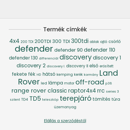
Termék címkék
4x4
300tdi
200TDI
300 TDI
csörlő
ajtó
200 TDI
ablak
defender
defender 110
defender 90
discovery
discovery 1
defender 130
differenciál
discovery 2
első
discovery II
discovery I.
erősített
Land
fék
hátsó
fekete
kemping
kerék
kormány
HD
Rover
off-road
lámpa
led
motor
p38
range rover classic
raptor4x4
rrc
series 3
terepjáró
TD5
tömítés
túra
TD4
szilent
teleszkóp
üzemanyag
Elállás a szerződéstől