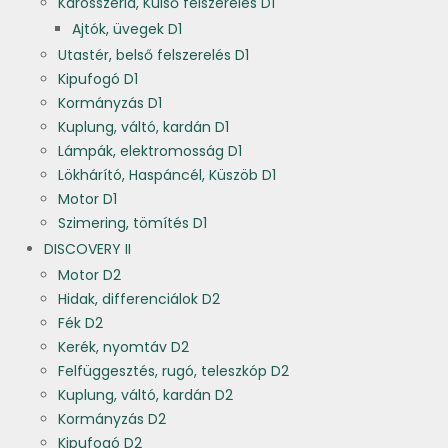
Karosszéria, Külső felszerelés D1
Ajtók, üvegek D1
Utastér, belső felszerelés D1
Kipufogó D1
Kormányzás D1
Kuplung, váltó, kardán D1
Lámpák, elektromosság D1
Lökhárító, Haspáncél, Küszöb D1
Motor D1
Szimering, tömítés D1
DISCOVERY II
Motor D2
Hidak, differenciálok D2
Fék D2
Kerék, nyomtáv D2
Felfüggesztés, rugó, teleszkóp D2
Kuplung, váltó, kardán D2
Kormányzás D2
Kipufogó D2