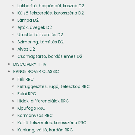
Lökhárító, haspáncél, küszöb D2
Külső felszerelés, karosszéria D2
Lámpa D2
Ajtók, üvegek D2
Utastér felszerelés D2
Szimering, tömítés D2
Alváz D2
Csomagtartó, bordáslemez D2
DISCOVERY III-IV
RANGE ROVER CLASSIC
Fék RRC
Felfüggesztés, rugó, teleszkóp RRC
Felni RRC
Hidak, differenciálok RRC
Kipufogó RRC
Kormányzás RRC
Külső felszerelés, karosszéria RRC
Kuplung, váltó, kardán RRC