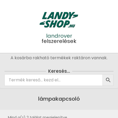
Skip
to
content
landrover
felszerelések
Primary
A kosárba rakható termékek raktáron vannak.
Navigation
Menu
Keresés…
lámpakapcsoló
Mind a(z) 2 találat megjelenítve