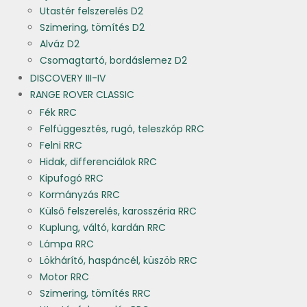
Utastér felszerelés D2
Szimering, tömítés D2
Alváz D2
Csomagtartó, bordáslemez D2
DISCOVERY III-IV
RANGE ROVER CLASSIC
Fék RRC
Felfüggesztés, rugó, teleszkóp RRC
Felni RRC
Hidak, differenciálok RRC
Kipufogó RRC
Kormányzás RRC
Külső felszerelés, karosszéria RRC
Kuplung, váltó, kardán RRC
Lámpa RRC
Lökhárító, haspáncél, küszöb RRC
Motor RRC
Szimering, tömítés RRC