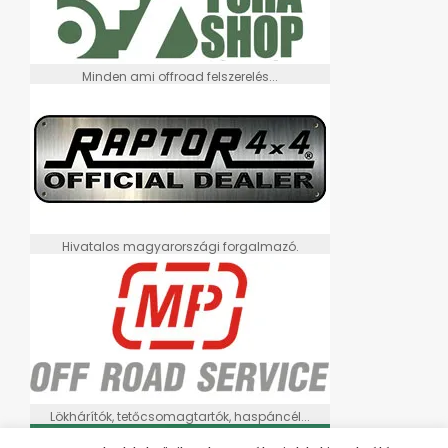
Minden ami offroad felszerelés...
Hivatalos magyarországi forgalmazó.
Lökhárítók, tetőcsomagtartók, haspáncél...