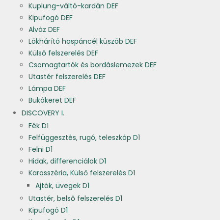
Kuplung-váltó-kardán DEF
Kipufogó DEF
Alváz DEF
Lökhárító haspáncél küszöb DEF
Külső felszerelés DEF
Csomagtartók és bordáslemezek DEF
Utastér felszerelés DEF
Lámpa DEF
Bukókeret DEF
DISCOVERY I.
Fék D1
Felfüggesztés, rugó, teleszkóp D1
Felni D1
Hidak, differenciálok D1
Karosszéria, Külső felszerelés D1
Ajtók, üvegek D1
Utastér, belső felszerelés D1
Kipufogó D1