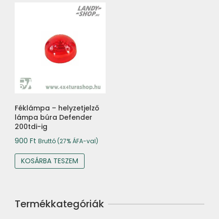
Féklámpa – helyzetjelző
lámpa búra Defender
200tdi-ig
900
Ft
Bruttó (27% ÁFA-val)
KOSÁRBA TESZEM
Termékkategóriák