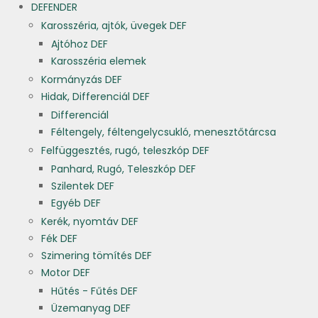
DEFENDER
Karosszéria, ajtók, üvegek DEF
Ajtóhoz DEF
Karosszéria elemek
Kormányzás DEF
Hidak, Differenciál DEF
Differenciál
Féltengely, féltengelycsukló, menesztőtárcsa
Felfüggesztés, rugó, teleszkóp DEF
Panhard, Rugó, Teleszkóp DEF
Szilentek DEF
Egyéb DEF
Kerék, nyomtáv DEF
Fék DEF
Szimering tömítés DEF
Motor DEF
Hűtés - Fűtés DEF
Üzemanyag DEF