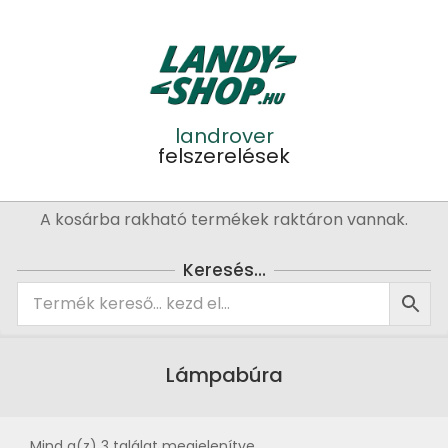
Skip
to
content
landrover
felszerelések
Primary
A kosárba rakható termékek raktáron vannak.
Navigation
Menu
Keresés…
Lámpabúra
Mind a(z) 3 találat megjelenítve