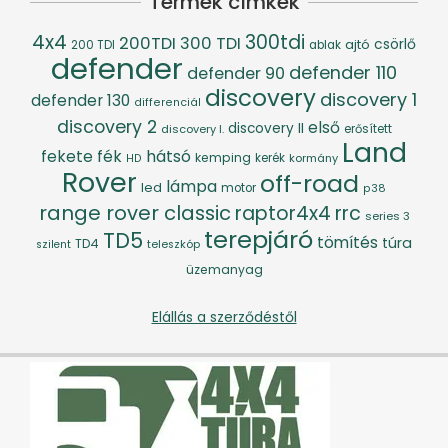
Termék címkék
4x4
300tdi
200TDI
300 TDI
csörlő
ajtó
200 TDI
ablak
defender
defender 110
defender 90
discovery
discovery 1
defender 130
differenciál
discovery 2
első
discovery II
discovery I.
erősített
Land
fék
hátsó
fekete
kemping
kerék
kormány
HD
Rover
off-road
lámpa
led
motor
p38
range rover classic
raptor4x4
rrc
series 3
terepjáró
TD5
tömítés
túra
TD4
szilent
teleszkóp
üzemanyag
Elállás a szerződéstől