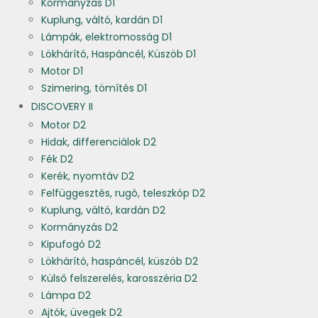
Kormányzás D1
Kuplung, váltó, kardán D1
Lámpák, elektromosság D1
Lökhárító, Haspáncél, Küszöb D1
Motor D1
Szimering, tömítés D1
DISCOVERY II
Motor D2
Hidak, differenciálok D2
Fék D2
Kerék, nyomtáv D2
Felfüggesztés, rugó, teleszkóp D2
Kuplung, váltó, kardán D2
Kormányzás D2
Kipufogó D2
Lökhárító, haspáncél, küszöb D2
Külső felszerelés, karosszéria D2
Lámpa D2
Ajtók, üvegek D2