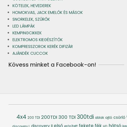
KÖTELEK, HEVEDEREK
HOMOKVAS, JACK EMELŐK ÉS MÁSOK
SNORKELEK, SZŰRŐK
LED LÁMPÁK
KEMPINGCIKKEK
ELEKTROMOS KIEGÉSZÍTŐK
KOMPRESSZOROK KERÉK DIFIZÁR
AJÁNDÉK CUCCOK
Kövess minket a Facebook-on!
4x4
300tdi
200TDI
300 TDI
csörlő
ajtó
200 TDI
ablak
fék
hátsó
első
fekete
discovery II
ke
discovery I.
erősített
HD