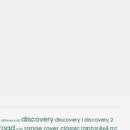
discovery
discovery 1
discovery 2
differenciál
-road
range rover classic
raptor4x4
rrc
p38