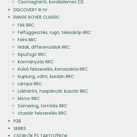
Csomagtartó, bordáslemez D2
DISCOVERY III-IV
RANGE ROVER CLASSIC
Fék RRC
Felfüggesztés, rugó, teleszkóp RRC
Felni RRC
Hidak, differenciálok RRC
Kipufogó RRC
Kormányzás RRC
Külső felszerelés, karosszéria RRC
Kuplung, váltó, kardán RRC
Lámpa RRC
Lökhárító, haspáncél, küszöb RRC
Motor RRC
Szimering, tömítés RRC
Utastér felszerelés RRC
P38
SERIES
CSÖRLŐK ÉS TARTOZÉKOK