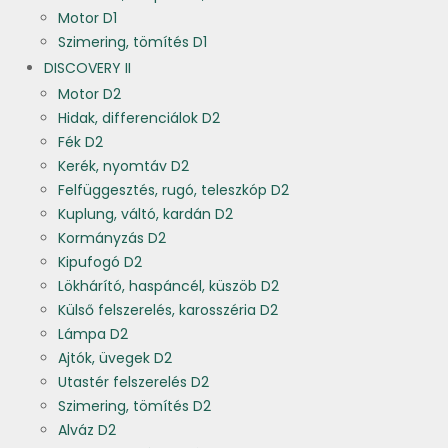
Motor D1
Szimering, tömítés D1
DISCOVERY II
Motor D2
Hidak, differenciálok D2
Fék D2
Kerék, nyomtáv D2
Felfüggesztés, rugó, teleszkóp D2
Kuplung, váltó, kardán D2
Kormányzás D2
Kipufogó D2
Lökhárító, haspáncél, küszöb D2
Külső felszerelés, karosszéria D2
Lámpa D2
Ajtók, üvegek D2
Utastér felszerelés D2
Szimering, tömítés D2
Alváz D2