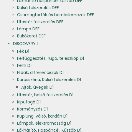
Lökhárító haspáncél küszöb DEF
Külső felszerelés DEF
Csomagtartók és bordáslemezek DEF
Utastér felszerelés DEF
Lámpa DEF
Bukókeret DEF
DISCOVERY I.
Fék D1
Felfüggesztés, rugó, teleszkóp D1
Felni D1
Hidak, differenciálok D1
Karosszéria, Külső felszerelés D1
Ajtók, üvegek D1
Utastér, belső felszerelés D1
Kipufogó D1
Kormányzás D1
Kuplung, váltó, kardán D1
Lámpák, elektromosság D1
Lökhárító, Haspáncél, Küszöb D1