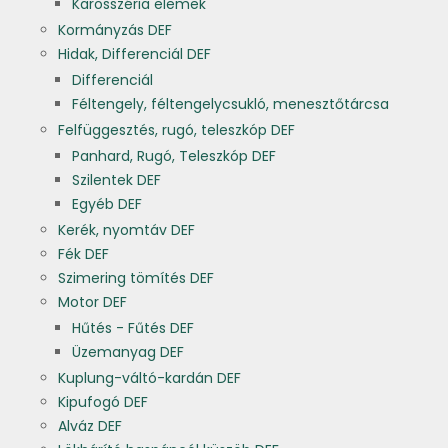
Karosszéria elemek
Kormányzás DEF
Hidak, Differenciál DEF
Differenciál
Féltengely, féltengelycsukló, menesztőtárcsa
Felfüggesztés, rugó, teleszkóp DEF
Panhard, Rugó, Teleszkóp DEF
Szilentek DEF
Egyéb DEF
Kerék, nyomtáv DEF
Fék DEF
Szimering tömítés DEF
Motor DEF
Hűtés - Fűtés DEF
Üzemanyag DEF
Kuplung-váltó-kardán DEF
Kipufogó DEF
Alváz DEF