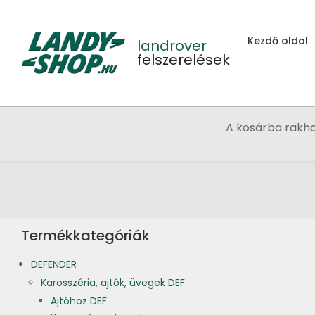
Skip
to
Kezdő oldal
content
landrover
felszerelések
A kosárba rakh
Termékkategóriák
DEFENDER
Karosszéria, ajtók, üvegek DEF
Ajtóhoz DEF