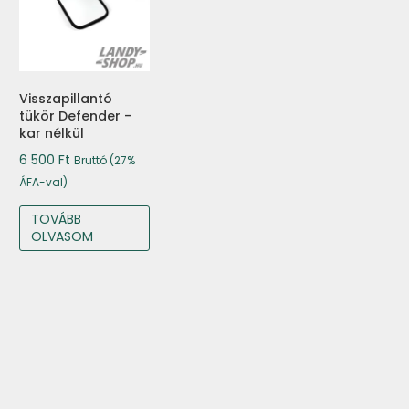
Visszapillantó
tükör Defender –
kar nélkül
6 500
Ft
Bruttó (27%
ÁFA-val)
TOVÁBB
OLVASOM