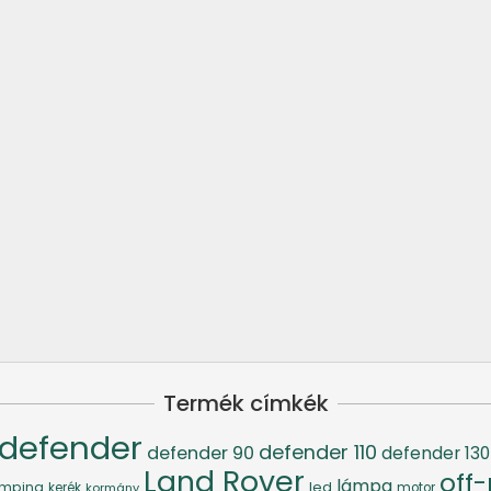
Termék címkék
defender
defender 110
defender 90
defender 130
Land Rover
off
lámpa
led
mping
kerék
kormány
motor