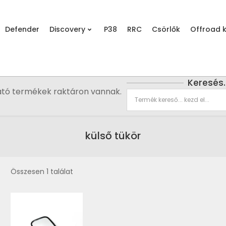
Defender
Discovery
P38
RRC
Csörlők
Offroad k
Keresés
ató termékek raktáron vannak.
külső tükör
Összesen 1 találat