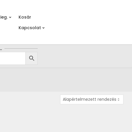
ieg.
Kosár
Prim
Kapcsolat
Navi
Men
…