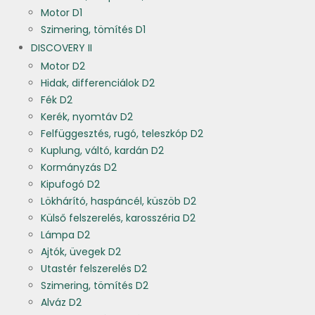
Motor D1
Szimering, tömítés D1
DISCOVERY II
Motor D2
Hidak, differenciálok D2
Fék D2
Kerék, nyomtáv D2
Felfüggesztés, rugó, teleszkóp D2
Kuplung, váltó, kardán D2
Kormányzás D2
Kipufogó D2
Lökhárító, haspáncél, küszöb D2
Külső felszerelés, karosszéria D2
Lámpa D2
Ajtók, üvegek D2
Utastér felszerelés D2
Szimering, tömítés D2
Alváz D2