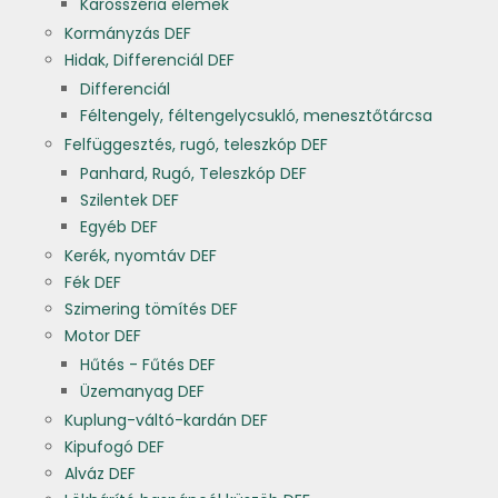
Karosszéria elemek
Kormányzás DEF
Hidak, Differenciál DEF
Differenciál
Féltengely, féltengelycsukló, menesztőtárcsa
Felfüggesztés, rugó, teleszkóp DEF
Panhard, Rugó, Teleszkóp DEF
Szilentek DEF
Egyéb DEF
Kerék, nyomtáv DEF
Fék DEF
Szimering tömítés DEF
Motor DEF
Hűtés - Fűtés DEF
Üzemanyag DEF
Kuplung-váltó-kardán DEF
Kipufogó DEF
Alváz DEF