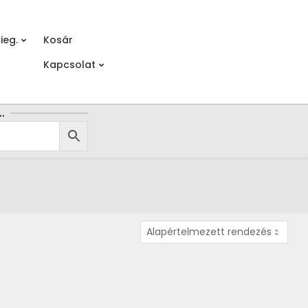
ieg.
Kosár
Prim
Kapcsolat
Navi
Men
…