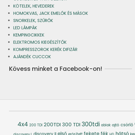
KÖTELEK, HEVEDEREK
HOMOKVAS, JACK EMELŐK ÉS MÁSOK
SNORKELEK, SZŰRŐK
LED LÁMPÁK
KEMPINGCIKKEK
ELEKTROMOS KIEGÉSZÍTŐK
KOMPRESSZOROK KERÉK DIFIZÁR
AJÁNDÉK CUCCOK
Kövess minket a Facebook-on!
4x4
300tdi
200TDI
300 TDI
csörlő
ajtó
200 TDI
ablak
fék
hátsó
első
fekete
discovery II
ke
discovery I.
erősített
HD