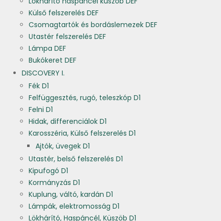
Lökhárító haspáncél küszöb DEF
Külső felszerelés DEF
Csomagtartók és bordáslemezek DEF
Utastér felszerelés DEF
Lámpa DEF
Bukókeret DEF
DISCOVERY I.
Fék D1
Felfüggesztés, rugó, teleszkóp D1
Felni D1
Hidak, differenciálok D1
Karosszéria, Külső felszerelés D1
Ajtók, üvegek D1
Utastér, belső felszerelés D1
Kipufogó D1
Kormányzás D1
Kuplung, váltó, kardán D1
Lámpák, elektromosság D1
Lökhárító, Haspáncél, Küszöb D1