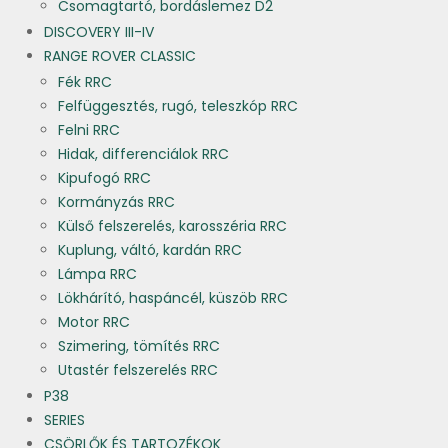
Csomagtartó, bordáslemez D2
DISCOVERY III-IV
RANGE ROVER CLASSIC
Fék RRC
Felfüggesztés, rugó, teleszkóp RRC
Felni RRC
Hidak, differenciálok RRC
Kipufogó RRC
Kormányzás RRC
Külső felszerelés, karosszéria RRC
Kuplung, váltó, kardán RRC
Lámpa RRC
Lökhárító, haspáncél, küszöb RRC
Motor RRC
Szimering, tömítés RRC
Utastér felszerelés RRC
P38
SERIES
CSÖRLŐK ÉS TARTOZÉKOK