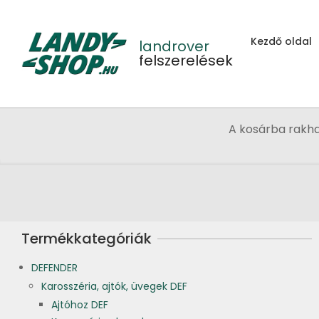
Skip
to
Kezdő oldal
content
landrover
felszerelések
A kosárba rakh
Termékkategóriák
DEFENDER
Karosszéria, ajtók, üvegek DEF
Ajtóhoz DEF