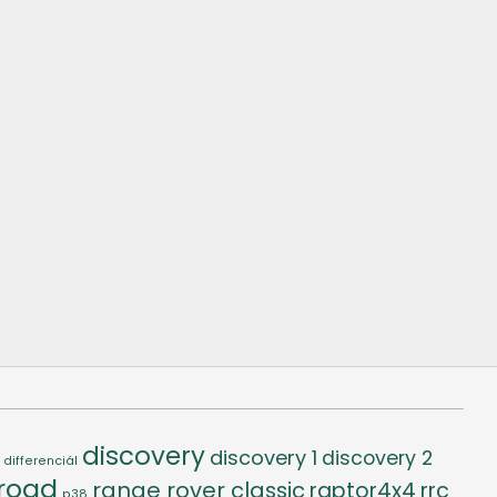
discovery
discovery 1
discovery 2
differenciál
-road
range rover classic
raptor4x4
rrc
p38