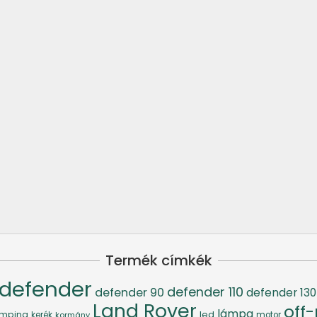
Termék címkék
defender
defender 110
defender 90
defender 130
Land Rover
off
lámpa
led
mping
kerék
kormány
motor