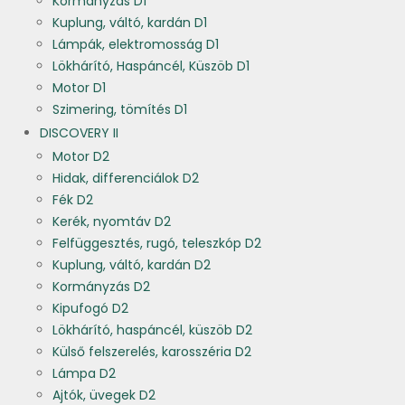
Kormányzás D1
Kuplung, váltó, kardán D1
Lámpák, elektromosság D1
Lökhárító, Haspáncél, Küszöb D1
Motor D1
Szimering, tömítés D1
DISCOVERY II
Motor D2
Hidak, differenciálok D2
Fék D2
Kerék, nyomtáv D2
Felfüggesztés, rugó, teleszkóp D2
Kuplung, váltó, kardán D2
Kormányzás D2
Kipufogó D2
Lökhárító, haspáncél, küszöb D2
Külső felszerelés, karosszéria D2
Lámpa D2
Ajtók, üvegek D2