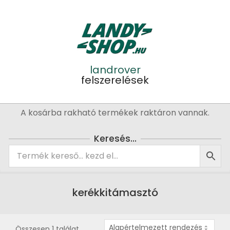
Skip
to
content
landrover
felszerelések
Primary
A kosárba rakható termékek raktáron vannak.
Navigation
Menu
Keresés…
kerékkitámasztó
Összesen 1 találat