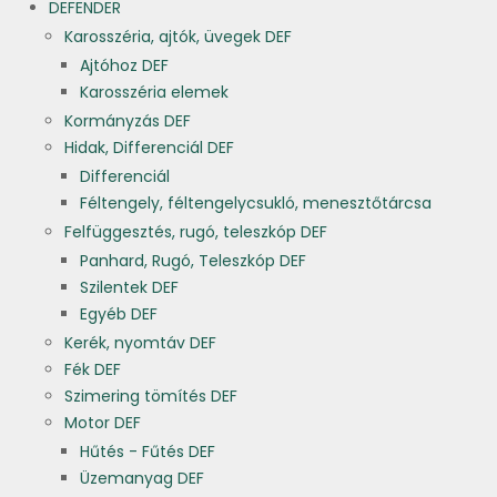
DEFENDER
Karosszéria, ajtók, üvegek DEF
Ajtóhoz DEF
Karosszéria elemek
Kormányzás DEF
Hidak, Differenciál DEF
Differenciál
Féltengely, féltengelycsukló, menesztőtárcsa
Felfüggesztés, rugó, teleszkóp DEF
Panhard, Rugó, Teleszkóp DEF
Szilentek DEF
Egyéb DEF
Kerék, nyomtáv DEF
Fék DEF
Szimering tömítés DEF
Motor DEF
Hűtés - Fűtés DEF
Üzemanyag DEF