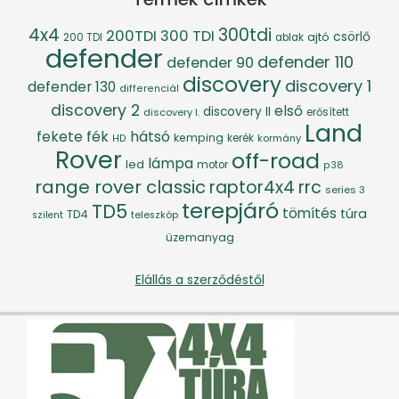
4x4
300tdi
200TDI
300 TDI
csörlő
ajtó
200 TDI
ablak
defender
defender 110
defender 90
discovery
discovery 1
defender 130
differenciál
discovery 2
első
discovery II
discovery I.
erősített
Land
fék
hátsó
fekete
kemping
kerék
kormány
HD
Rover
off-road
lámpa
led
motor
p38
range rover classic
raptor4x4
rrc
series 3
terepjáró
TD5
tömítés
túra
TD4
szilent
teleszkóp
üzemanyag
Elállás a szerződéstől