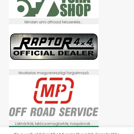
Minden ami offroad felszerelés...
Hivatalos magyarországi forgalmazó.
Lökhárítók, tetőcsomagtartók, haspáncél...