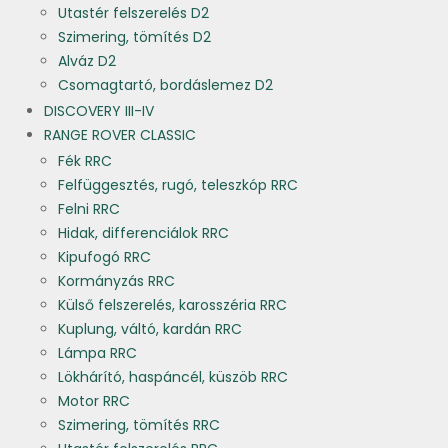
Utastér felszerelés D2
Szimering, tömítés D2
Alváz D2
Csomagtartó, bordáslemez D2
DISCOVERY III-IV
RANGE ROVER CLASSIC
Fék RRC
Felfüggesztés, rugó, teleszkóp RRC
Felni RRC
Hidak, differenciálok RRC
Kipufogó RRC
Kormányzás RRC
Külső felszerelés, karosszéria RRC
Kuplung, váltó, kardán RRC
Lámpa RRC
Lökhárító, haspáncél, küszöb RRC
Motor RRC
Szimering, tömítés RRC