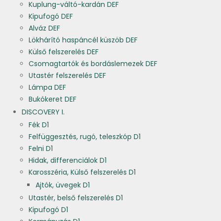
Kuplung-váltó-kardán DEF
Kipufogó DEF
Alváz DEF
Lökhárító haspáncél küszöb DEF
Külső felszerelés DEF
Csomagtartók és bordáslemezek DEF
Utastér felszerelés DEF
Lámpa DEF
Bukókeret DEF
DISCOVERY I.
Fék D1
Felfüggesztés, rugó, teleszkóp D1
Felni D1
Hidak, differenciálok D1
Karosszéria, Külső felszerelés D1
Ajtók, üvegek D1
Utastér, belső felszerelés D1
Kipufogó D1