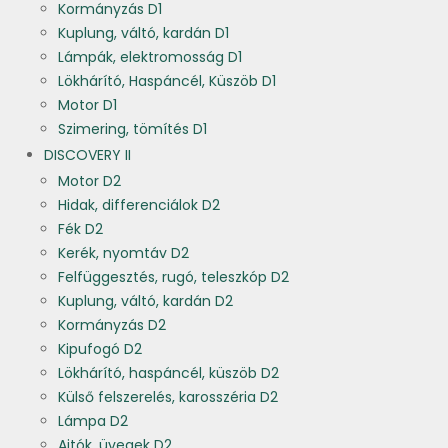
Kormányzás D1
Kuplung, váltó, kardán D1
Lámpák, elektromosság D1
Lökhárító, Haspáncél, Küszöb D1
Motor D1
Szimering, tömítés D1
DISCOVERY II
Motor D2
Hidak, differenciálok D2
Fék D2
Kerék, nyomtáv D2
Felfüggesztés, rugó, teleszkóp D2
Kuplung, váltó, kardán D2
Kormányzás D2
Kipufogó D2
Lökhárító, haspáncél, küszöb D2
Külső felszerelés, karosszéria D2
Lámpa D2
Ajtók, üvegek D2