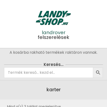
Skip
to
content
landrover
felszerelések
Primary
A kosárba rakható termékek raktáron vannak.
Navigation
Menu
Keresés…
karter
Mind a(z) 3 találat megjelenítve