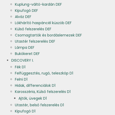
Kuplung-váltó-kardán DEF
Kipufogó DEF
Alváz DEF
Lökhárító haspáncél küszöb DEF
Külső felszerelés DEF
Csomagtartók és bordáslemezek DEF
Utastér felszerelés DEF
Lámpa DEF
Bukókeret DEF
DISCOVERY I.
Fék D1
Felfüggesztés, rugó, teleszkóp D1
Felni D1
Hidak, differenciálok D1
Karosszéria, Külső felszerelés D1
Ajtók, üvegek D1
Utastér, belső felszerelés D1
Kipufogó D1