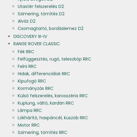
Utastér felszerelés D2
Szimering, tömítés D2
Alváz D2
Csomagtartó, bordáslemez D2
DISCOVERY III-IV
RANGE ROVER CLASSIC
Fék RRC
Felfüggesztés, rugó, teleszkóp RRC
Felni RRC
Hidak, differenciálok RRC
Kipufogó RRC
Kormányzás RRC
Külső felszerelés, karosszéria RRC
Kuplung, váltó, kardán RRC
Lámpa RRC
Lökhárító, haspáncél, küszöb RRC
Motor RRC
Szimering, tömítés RRC