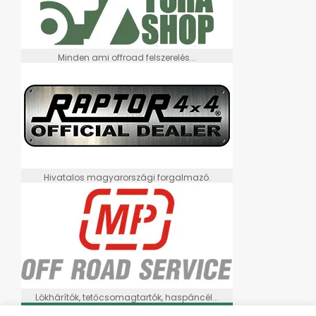
Minden ami offroad felszerelés...
Hivatalos magyarországi forgalmazó.
Lökhárítók, tetőcsomagtartók, haspáncél...