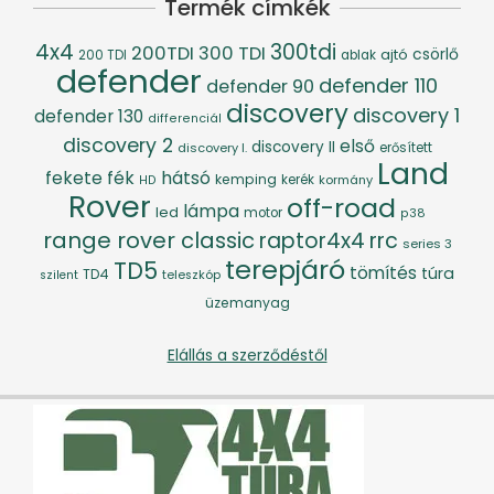
Termék címkék
4x4
300tdi
200TDI
300 TDI
csörlő
ajtó
200 TDI
ablak
defender
defender 110
defender 90
discovery
discovery 1
defender 130
differenciál
discovery 2
első
discovery II
discovery I.
erősített
Land
fék
hátsó
fekete
kemping
kerék
kormány
HD
Rover
off-road
lámpa
led
motor
p38
range rover classic
raptor4x4
rrc
series 3
terepjáró
TD5
tömítés
túra
TD4
szilent
teleszkóp
üzemanyag
Elállás a szerződéstől