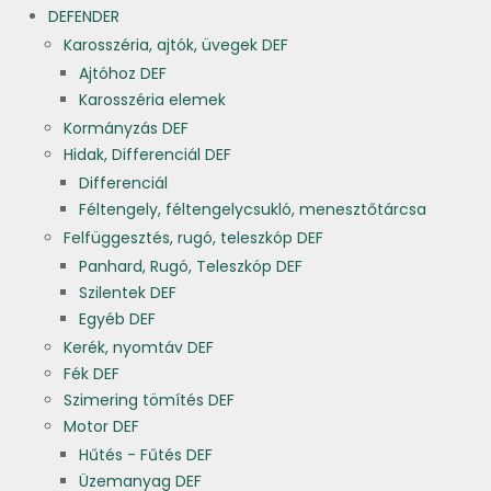
DEFENDER
Karosszéria, ajtók, üvegek DEF
Ajtóhoz DEF
Karosszéria elemek
Kormányzás DEF
Hidak, Differenciál DEF
Differenciál
Féltengely, féltengelycsukló, menesztőtárcsa
Felfüggesztés, rugó, teleszkóp DEF
Panhard, Rugó, Teleszkóp DEF
Szilentek DEF
Egyéb DEF
Kerék, nyomtáv DEF
Fék DEF
Szimering tömítés DEF
Motor DEF
Hűtés - Fűtés DEF
Üzemanyag DEF