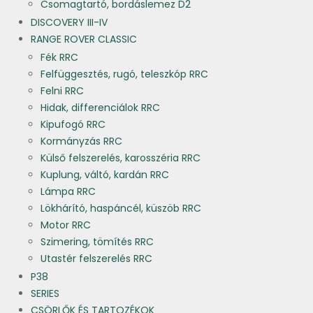
Csomagtartó, bordáslemez D2
DISCOVERY III-IV
RANGE ROVER CLASSIC
Fék RRC
Felfüggesztés, rugó, teleszkóp RRC
Felni RRC
Hidak, differenciálok RRC
Kipufogó RRC
Kormányzás RRC
Külső felszerelés, karosszéria RRC
Kuplung, váltó, kardán RRC
Lámpa RRC
Lökhárító, haspáncél, küszöb RRC
Motor RRC
Szimering, tömítés RRC
Utastér felszerelés RRC
P38
SERIES
CSÖRLŐK ÉS TARTOZÉKOK