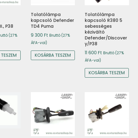
Tolatólámpa
Tolatólámpa
kapcsoló Defender
kapcsoló R380 5
I., P38
TD4 Puma
sebességes
kéziváltó
9 300
Ft
ruttó (27%
Bruttó (27%
Defender/Discover
ÁFA-val)
y/P38
11 600
Ft
Bruttó (27%
 TESZEM
KOSÁRBA TESZEM
ÁFA-val)
KOSÁRBA TESZEM