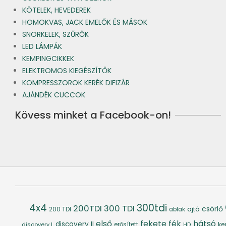
KÖTELEK, HEVEDEREK
HOMOKVAS, JACK EMELŐK ÉS MÁSOK
SNORKELEK, SZŰRŐK
LED LÁMPÁK
KEMPINGCIKKEK
ELEKTROMOS KIEGÉSZÍTŐK
KOMPRESSZOROK KERÉK DIFIZÁR
AJÁNDÉK CUCCOK
Kövess minket a Facebook-on!
4x4
300tdi
200TDI
300 TDI
csörlő
ajtó
200 TDI
ablak
fék
hátsó
első
fekete
discovery II
ke
discovery I.
erősített
HD