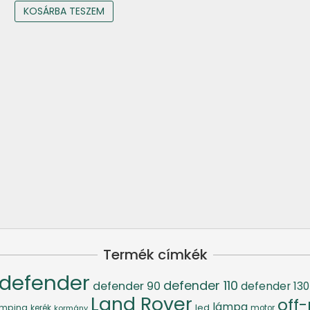
KOSÁRBA TESZEM
Termék címkék
defender
defender 110
defender 90
defender 130
Land Rover
off
lámpa
led
mping
kerék
kormány
motor