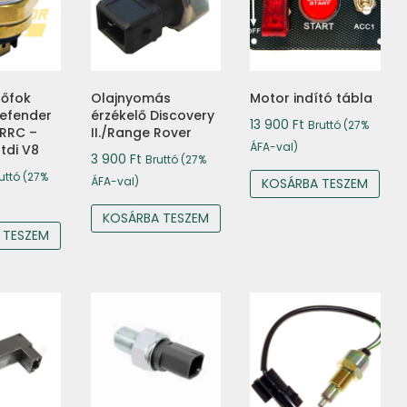
hőfok
Olajnyomás
Motor indító tábla
Defender
érzékelő Discovery
13 900
Ft
Bruttó (27%
 RRC –
II./Range Rover
ÁFA-val)
tdi V8
3 900
Ft
Bruttó (27%
uttó (27%
ÁFA-val)
KOSÁRBA TESZEM
KOSÁRBA TESZEM
 TESZEM