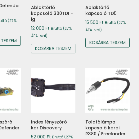
Defender
Ablaktörlő
Ablaktörlő
kapcsoló 300TDI -
kapcsoló TD5
ig
uttó (27%
15 500
Ft
Bruttó (27%
12 000
Ft
Bruttó (27%
ÁFA-val)
ÁFA-val)
 TESZEM
KOSÁRBA TESZEM
KOSÁRBA TESZEM
yszóró
Index fényszóró
Tolatólámpa
Defender
kar Discovery
kapcsoló korai
R380 / Freelander
52 000
Ft
Bruttó (27%