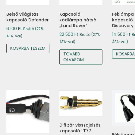
Belső világítás
Kapcsoló
Féklámpa
kapcsoló Defender
ködlámpa hátsó
kapcsoló
„Land Rover”
Discovery I
6 100
Ft
Bruttó (27%
22 500
Ft
14 500
Ft
Bruttó (27%
B
ÁFA-val)
ÁFA-val)
ÁFA-val)
KOSÁRBA TESZEM
TOVÁBB
KOSÁRBA
OLVASOM
Difi zár visszajelzés
kapcsoló LT77
Féklámpa