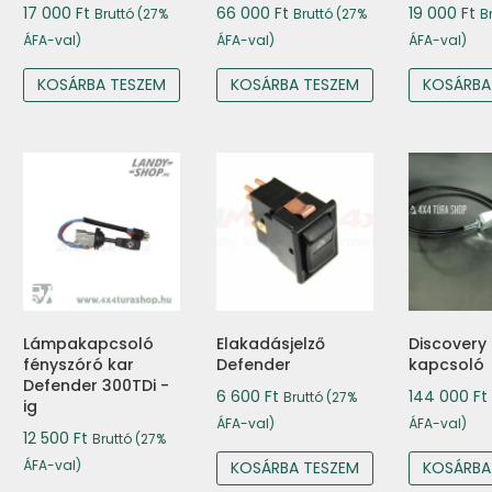
17 000
Ft
66 000
Ft
19 000
Ft
Bruttó (27%
Bruttó (27%
B
ÁFA-val)
ÁFA-val)
ÁFA-val)
KOSÁRBA TESZEM
KOSÁRBA TESZEM
KOSÁRBA
Lámpakapcsoló
Elakadásjelző
Discovery I
fényszóró kar
Defender
kapcsoló
Defender 300TDi -
6 600
Ft
144 000
Ft
Bruttó (27%
ig
ÁFA-val)
ÁFA-val)
12 500
Ft
Bruttó (27%
ÁFA-val)
KOSÁRBA TESZEM
KOSÁRBA