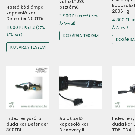
váltó LT230
kapcsoló 
Hátsó ködlámpa
osztómű
2006-ig
kapcsoló kar
3 900
Ft
Bruttó (27%
Defender 200TDi
4 800
Ft
Br
ÁFA-val)
11 000
Ft
ÁFA-val)
Bruttó (27%
ÁFA-val)
KOSÁRBA TESZEM
KOSÁRBA
KOSÁRBA TESZEM
Index fényszóró
Ablaktörlő
Index fén
duda kar Defender
kapcsoló kar
duda kar 
300TDI
Discovery II.
TD5, TD4