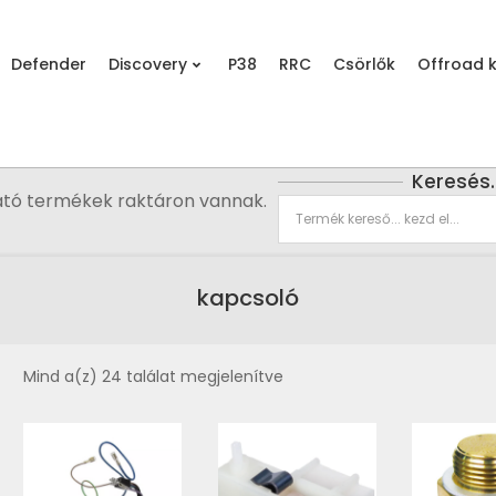
Defender
Discovery
P38
RRC
Csörlők
Offroad k
Keresés
ató termékek raktáron vannak.
kapcsoló
Mind a(z) 24 találat megjelenítve