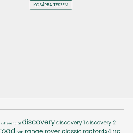
KOSÁRBA TESZEM
discovery
discovery 1
discovery 2
differenciál
-road
range rover classic
raptor4x4
rrc
p38