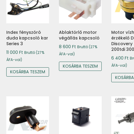
Index fényszóró
Ablaktörlő motor
Motor víz
duda kapcsoló kar
végállás kapcsoló
érzékelő 
Series 3
Discovery
8 600
Ft
Bruttó (27%
200tdi 300
11 000
Ft
Bruttó (27%
ÁFA-val)
6 400
Ft
Br
ÁFA-val)
ÁFA-val)
KOSÁRBA TESZEM
KOSÁRBA TESZEM
KOSÁRBA