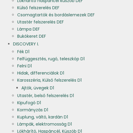
Lökhárító haspáncél küszöb DEF
Külső felszerelés DEF
Csomagtartók és bordáslemezek DEF
Utastér felszerelés DEF
Lámpa DEF
Bukókeret DEF
DISCOVERY I.
Fék D1
Felfüggesztés, rugó, teleszkóp D1
Felni D1
Hidak, differenciálok D1
Karosszéria, Külső felszerelés D1
Ajtók, üvegek D1
Utastér, belső felszerelés D1
Kipufogó D1
Kormányzás D1
Kuplung, váltó, kardán D1
Lámpák, elektromosság D1
Lökhárító, Haspáncél, Küszöb D1