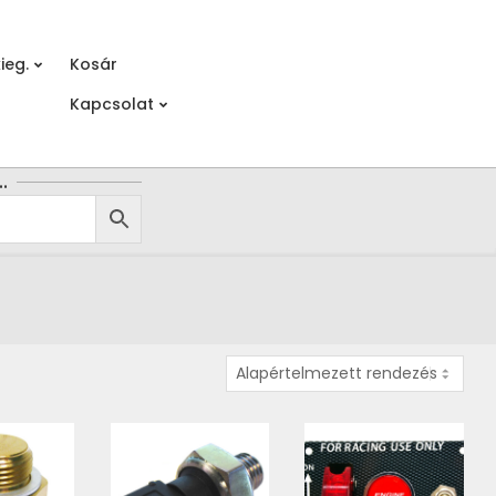
ieg.
Kosár
Prim
Kapcsolat
Navi
Men
…