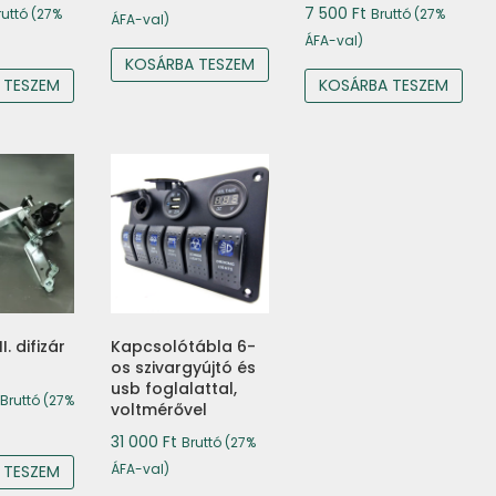
7 500
Ft
ruttó (27%
Bruttó (27%
ÁFA-val)
ÁFA-val)
KOSÁRBA TESZEM
 TESZEM
KOSÁRBA TESZEM
I. difizár
Kapcsolótábla 6-
os szivargyújtó és
usb foglalattal,
Bruttó (27%
voltmérővel
31 000
Ft
Bruttó (27%
ÁFA-val)
 TESZEM