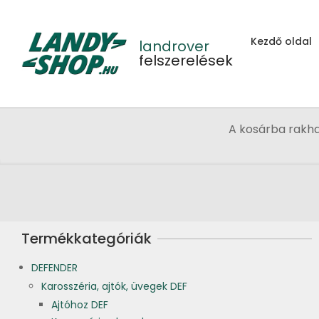
Skip
to
Kezdő oldal
content
landrover
felszerelések
A kosárba rakh
Termékkategóriák
DEFENDER
Karosszéria, ajtók, üvegek DEF
Ajtóhoz DEF