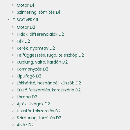
Motor D1
Szimering, tömítés D1
DISCOVERY II
Motor D2
Hidak, differenciálok D2
Fék D2
Kerék, nyomtáv D2
Felfüggesztés, rugó, teleszkóp D2
Kuplung, váltó, kardán D2
Kormányzás D2
Kipufogó D2
Lökhárító, haspáncél, küszöb D2
Külső felszerelés, karosszéria D2
Lámpa D2
Ajtók, üvegek D2
Utastér felszerelés D2
Szimering, tömítés D2
Alváz D2