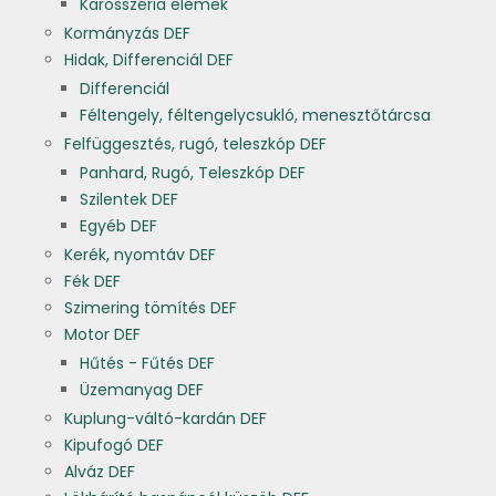
Karosszéria elemek
Kormányzás DEF
Hidak, Differenciál DEF
Differenciál
Féltengely, féltengelycsukló, menesztőtárcsa
Felfüggesztés, rugó, teleszkóp DEF
Panhard, Rugó, Teleszkóp DEF
Szilentek DEF
Egyéb DEF
Kerék, nyomtáv DEF
Fék DEF
Szimering tömítés DEF
Motor DEF
Hűtés - Fűtés DEF
Üzemanyag DEF
Kuplung-váltó-kardán DEF
Kipufogó DEF
Alváz DEF