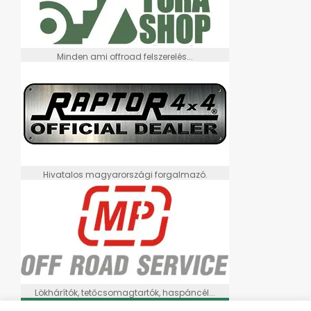
Minden ami offroad felszerelés...
Hivatalos magyarországi forgalmazó.
Lökhárítók, tetőcsomagtartók, haspáncél...