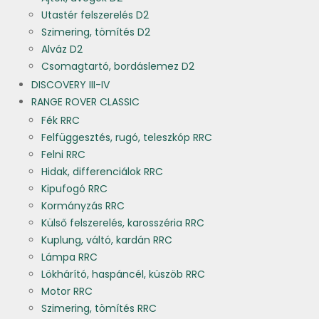
Utastér felszerelés D2
Szimering, tömítés D2
Alváz D2
Csomagtartó, bordáslemez D2
DISCOVERY III-IV
RANGE ROVER CLASSIC
Fék RRC
Felfüggesztés, rugó, teleszkóp RRC
Felni RRC
Hidak, differenciálok RRC
Kipufogó RRC
Kormányzás RRC
Külső felszerelés, karosszéria RRC
Kuplung, váltó, kardán RRC
Lámpa RRC
Lökhárító, haspáncél, küszöb RRC
Motor RRC
Szimering, tömítés RRC