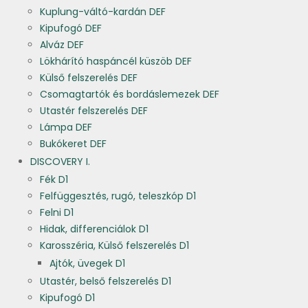
Kuplung-váltó-kardán DEF
Kipufogó DEF
Alváz DEF
Lökhárító haspáncél küszöb DEF
Külső felszerelés DEF
Csomagtartók és bordáslemezek DEF
Utastér felszerelés DEF
Lámpa DEF
Bukókeret DEF
DISCOVERY I.
Fék D1
Felfüggesztés, rugó, teleszkóp D1
Felni D1
Hidak, differenciálok D1
Karosszéria, Külső felszerelés D1
Ajtók, üvegek D1
Utastér, belső felszerelés D1
Kipufogó D1