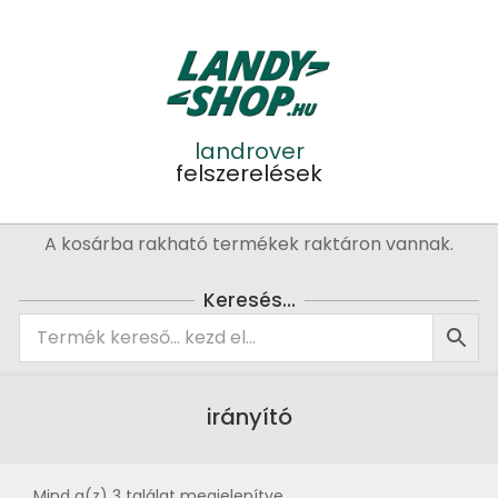
Skip
to
content
landrover
felszerelések
Primary
A kosárba rakható termékek raktáron vannak.
Navigation
Menu
Keresés…
irányító
Mind a(z) 3 találat megjelenítve