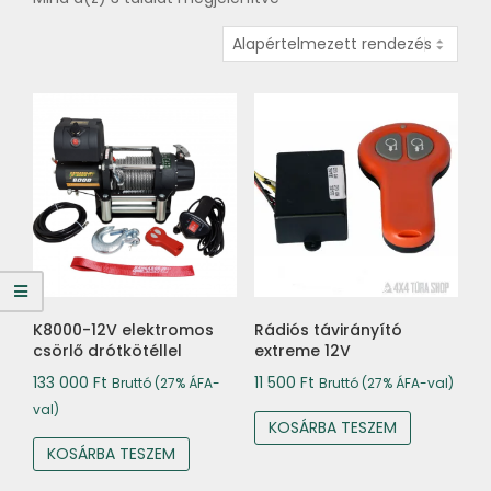
K8000-12V elektromos
Rádiós távirányító
csörlő drótkötéllel
extreme 12V
133 000
Ft
11 500
Ft
Bruttó (27% ÁFA-
Bruttó (27% ÁFA-val)
val)
KOSÁRBA TESZEM
KOSÁRBA TESZEM