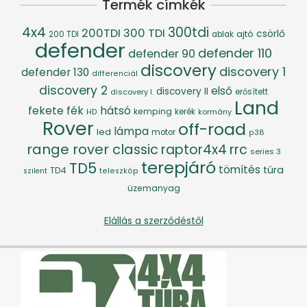
Termék címkék
4x4
300tdi
200TDI
300 TDI
csörlő
ajtó
200 TDI
ablak
defender
defender 110
defender 90
discovery
discovery 1
defender 130
differenciál
discovery 2
első
discovery II
discovery I.
erősített
Land
fék
hátsó
fekete
kemping
kerék
kormány
HD
Rover
off-road
lámpa
led
motor
p38
range rover classic
raptor4x4
rrc
series 3
terepjáró
TD5
tömítés
túra
TD4
szilent
teleszkóp
üzemanyag
Elállás a szerződéstől