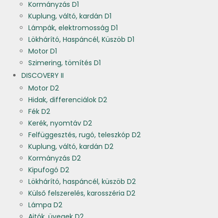
Kormányzás D1
Kuplung, váltó, kardán D1
Lámpák, elektromosság D1
Lökhárító, Haspáncél, Küszöb D1
Motor D1
Szimering, tömítés D1
DISCOVERY II
Motor D2
Hidak, differenciálok D2
Fék D2
Kerék, nyomtáv D2
Felfüggesztés, rugó, teleszkóp D2
Kuplung, váltó, kardán D2
Kormányzás D2
Kipufogó D2
Lökhárító, haspáncél, küszöb D2
Külső felszerelés, karosszéria D2
Lámpa D2
Ajtók, üvegek D2