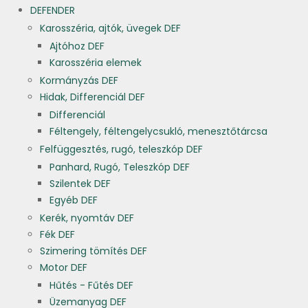
DEFENDER
Karosszéria, ajtók, üvegek DEF
Ajtóhoz DEF
Karosszéria elemek
Kormányzás DEF
Hidak, Differenciál DEF
Differenciál
Féltengely, féltengelycsukló, menesztőtárcsa
Felfüggesztés, rugó, teleszkóp DEF
Panhard, Rugó, Teleszkóp DEF
Szilentek DEF
Egyéb DEF
Kerék, nyomtáv DEF
Fék DEF
Szimering tömítés DEF
Motor DEF
Hűtés - Fűtés DEF
Üzemanyag DEF