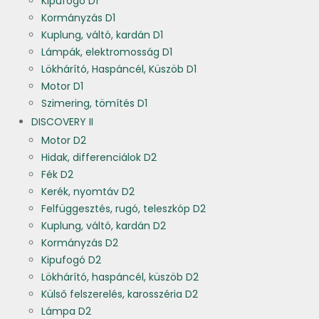
Kipufogó D1
Kormányzás D1
Kuplung, váltó, kardán D1
Lámpák, elektromosság D1
Lökhárító, Haspáncél, Küszöb D1
Motor D1
Szimering, tömítés D1
DISCOVERY II
Motor D2
Hidak, differenciálok D2
Fék D2
Kerék, nyomtáv D2
Felfüggesztés, rugó, teleszkóp D2
Kuplung, váltó, kardán D2
Kormányzás D2
Kipufogó D2
Lökhárító, haspáncél, küszöb D2
Külső felszerelés, karosszéria D2
Lámpa D2