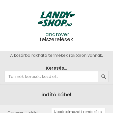
Skip
to
content
landrover
felszerelések
Primary
A kosárba rakható termékek raktáron vannak.
Navigation
Menu
Keresés…
indító kábel
Összesen 1 találat