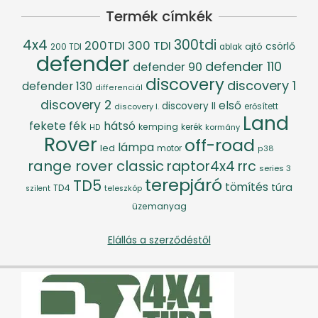
Termék címkék
4x4
300tdi
200TDI
300 TDI
csörlő
ajtó
200 TDI
ablak
defender
defender 110
defender 90
discovery
discovery 1
defender 130
differenciál
discovery 2
első
discovery II
discovery I.
erősített
Land
fék
hátsó
fekete
kemping
kerék
kormány
HD
Rover
off-road
lámpa
led
motor
p38
range rover classic
raptor4x4
rrc
series 3
terepjáró
TD5
tömítés
túra
TD4
szilent
teleszkóp
üzemanyag
Elállás a szerződéstől