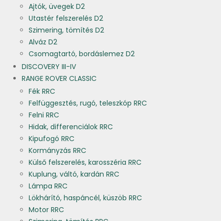
Ajtók, üvegek D2
Utastér felszerelés D2
Szimering, tömítés D2
Alváz D2
Csomagtartó, bordáslemez D2
DISCOVERY III-IV
RANGE ROVER CLASSIC
Fék RRC
Felfüggesztés, rugó, teleszkóp RRC
Felni RRC
Hidak, differenciálok RRC
Kipufogó RRC
Kormányzás RRC
Külső felszerelés, karosszéria RRC
Kuplung, váltó, kardán RRC
Lámpa RRC
Lökhárító, haspáncél, küszöb RRC
Motor RRC