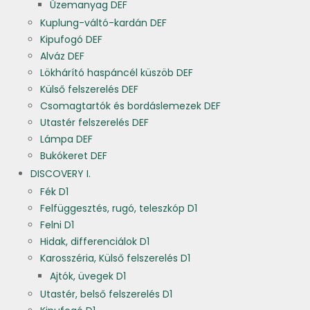
Üzemanyag DEF
Kuplung-váltó-kardán DEF
Kipufogó DEF
Alváz DEF
Lökhárító haspáncél küszöb DEF
Külső felszerelés DEF
Csomagtartók és bordáslemezek DEF
Utastér felszerelés DEF
Lámpa DEF
Bukókeret DEF
DISCOVERY I.
Fék D1
Felfüggesztés, rugó, teleszkóp D1
Felni D1
Hidak, differenciálok D1
Karosszéria, Külső felszerelés D1
Ajtók, üvegek D1
Utastér, belső felszerelés D1