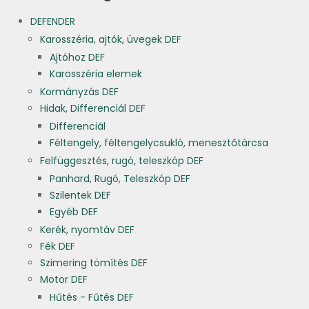
DEFENDER
Karosszéria, ajtók, üvegek DEF
Ajtóhoz DEF
Karosszéria elemek
Kormányzás DEF
Hidak, Differenciál DEF
Differenciál
Féltengely, féltengelycsukló, menesztőtárcsa
Felfüggesztés, rugó, teleszkóp DEF
Panhard, Rugó, Teleszkóp DEF
Szilentek DEF
Egyéb DEF
Kerék, nyomtáv DEF
Fék DEF
Szimering tömítés DEF
Motor DEF
Hűtés - Fűtés DEF