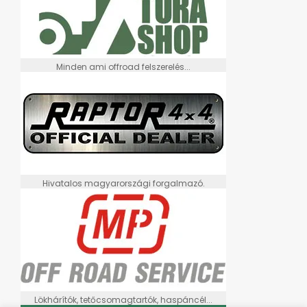
Minden ami offroad felszerelés...
Hivatalos magyarországi forgalmazó.
Lökhárítók, tetőcsomagtartók, haspáncél...