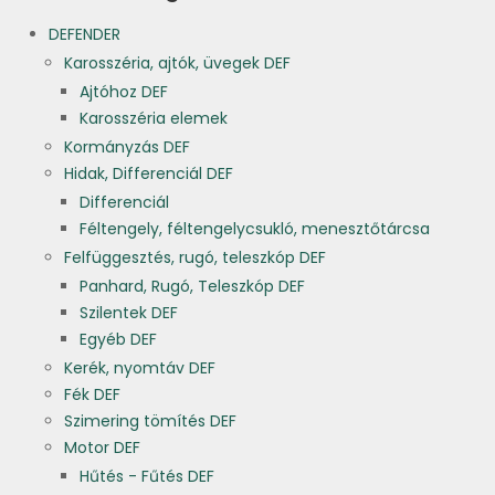
DEFENDER
Karosszéria, ajtók, üvegek DEF
Ajtóhoz DEF
Karosszéria elemek
Kormányzás DEF
Hidak, Differenciál DEF
Differenciál
Féltengely, féltengelycsukló, menesztőtárcsa
Felfüggesztés, rugó, teleszkóp DEF
Panhard, Rugó, Teleszkóp DEF
Szilentek DEF
Egyéb DEF
Kerék, nyomtáv DEF
Fék DEF
Szimering tömítés DEF
Motor DEF
Hűtés - Fűtés DEF