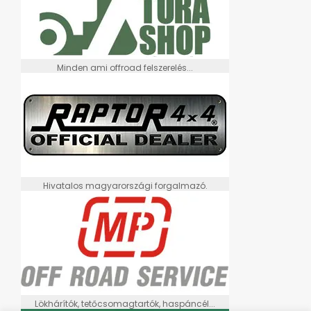
Minden ami offroad felszerelés...
Hivatalos magyarországi forgalmazó.
Lökhárítók, tetőcsomagtartók, haspáncél...