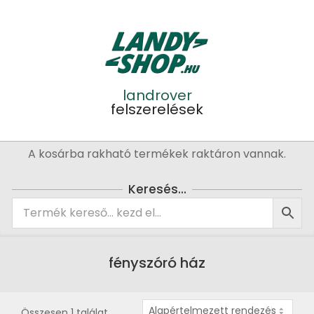
Skip
to
content
landrover
felszerelések
Primary
A kosárba rakható termékek raktáron vannak.
Navigation
Menu
Keresés…
fényszóró ház
Összesen 1 találat