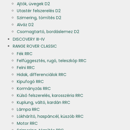
Ajtók, üvegek D2
Utastér felszerelés D2
Szimering, tömítés D2
Alváz D2
Csomagtartó, bordáslemez D2
DISCOVERY III-IV
RANGE ROVER CLASSIC
Fék RRC
Felfüggesztés, rugó, teleszkóp RRC
Felni RRC
Hidak, differenciálok RRC
Kipufogó RRC
Kormányzás RRC
Külső felszerelés, karosszéria RRC
Kuplung, váltó, kardán RRC
Lámpa RRC
Lökhárító, haspáncél, küszöb RRC
Motor RRC