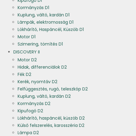
Kipufogó D1
Kormányzás D1
Kuplung, váltó, kardán D1
Lámpák, elektromosság D1
Lökhárító, Haspáncél, Küszöb D1
Motor D1
Szimering, tömítés D1
DISCOVERY II
Motor D2
Hidak, differenciálok D2
Fék D2
Kerék, nyomtáv D2
Felfüggesztés, rugó, teleszkóp D2
Kuplung, váltó, kardán D2
Kormányzás D2
Kipufogó D2
Lökhárító, haspáncél, küszöb D2
Külső felszerelés, karosszéria D2
Lámpa D2