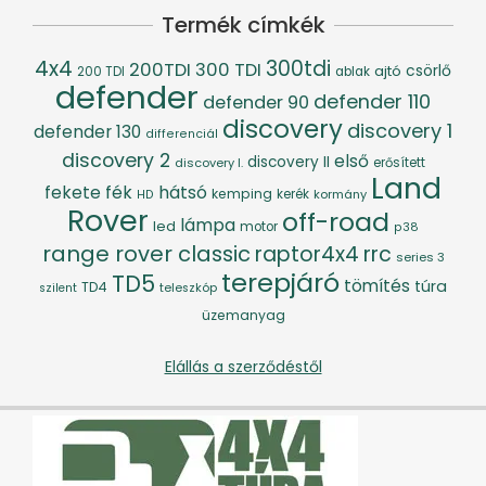
Termék címkék
4x4
300tdi
200TDI
300 TDI
csörlő
ajtó
200 TDI
ablak
defender
defender 110
defender 90
discovery
discovery 1
defender 130
differenciál
discovery 2
első
discovery II
discovery I.
erősített
Land
fék
hátsó
fekete
kemping
kerék
kormány
HD
Rover
off-road
lámpa
led
motor
p38
range rover classic
raptor4x4
rrc
series 3
terepjáró
TD5
tömítés
túra
TD4
szilent
teleszkóp
üzemanyag
Elállás a szerződéstől