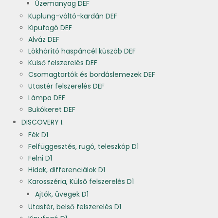
Üzemanyag DEF
Kuplung-váltó-kardán DEF
Kipufogó DEF
Alváz DEF
Lökhárító haspáncél küszöb DEF
Külső felszerelés DEF
Csomagtartók és bordáslemezek DEF
Utastér felszerelés DEF
Lámpa DEF
Bukókeret DEF
DISCOVERY I.
Fék D1
Felfüggesztés, rugó, teleszkóp D1
Felni D1
Hidak, differenciálok D1
Karosszéria, Külső felszerelés D1
Ajtók, üvegek D1
Utastér, belső felszerelés D1