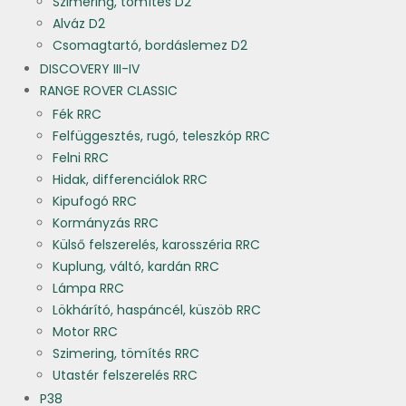
Szimering, tömítés D2
Alváz D2
Csomagtartó, bordáslemez D2
DISCOVERY III-IV
RANGE ROVER CLASSIC
Fék RRC
Felfüggesztés, rugó, teleszkóp RRC
Felni RRC
Hidak, differenciálok RRC
Kipufogó RRC
Kormányzás RRC
Külső felszerelés, karosszéria RRC
Kuplung, váltó, kardán RRC
Lámpa RRC
Lökhárító, haspáncél, küszöb RRC
Motor RRC
Szimering, tömítés RRC
Utastér felszerelés RRC
P38