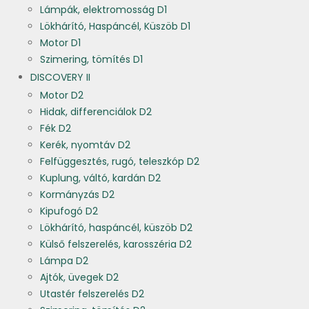
Lámpák, elektromosság D1
Lökhárító, Haspáncél, Küszöb D1
Motor D1
Szimering, tömítés D1
DISCOVERY II
Motor D2
Hidak, differenciálok D2
Fék D2
Kerék, nyomtáv D2
Felfüggesztés, rugó, teleszkóp D2
Kuplung, váltó, kardán D2
Kormányzás D2
Kipufogó D2
Lökhárító, haspáncél, küszöb D2
Külső felszerelés, karosszéria D2
Lámpa D2
Ajtók, üvegek D2
Utastér felszerelés D2