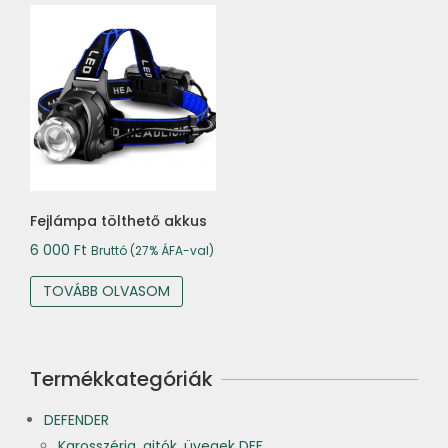
Fejlámpa tölthető akkus
6 000
Ft
Bruttó (27% ÁFA-val)
TOVÁBB OLVASOM
Termékkategóriák
DEFENDER
Karosszéria, ajtók, üvegek DEF