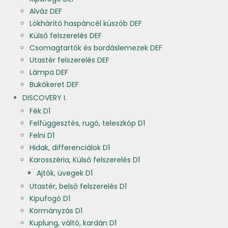
Alváz DEF
Lökhárító haspáncél küszöb DEF
Külső felszerelés DEF
Csomagtartók és bordáslemezek DEF
Utastér felszerelés DEF
Lámpa DEF
Bukókeret DEF
DISCOVERY I.
Fék D1
Felfüggesztés, rugó, teleszkóp D1
Felni D1
Hidak, differenciálok D1
Karosszéria, Külső felszerelés D1
Ajtók, üvegek D1
Utastér, belső felszerelés D1
Kipufogó D1
Kormányzás D1
Kuplung, váltó, kardán D1