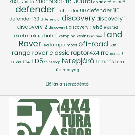
4x4
300tdi
200TDI
300 TDI
csörlő
ajtó
200 TDI
ablak
defender
defender 110
defender 90
discovery
discovery 1
defender 130
differenciál
discovery 2
első
discovery II
discovery I.
erősített
Land
fék
hátsó
fekete
kemping
kerék
kormány
HD
Rover
off-road
lámpa
led
motor
p38
range rover classic
raptor4x4
rrc
series 3
terepjáró
TD5
tömítés
túra
TD4
szilent
teleszkóp
üzemanyag
Elállás a szerződéstől