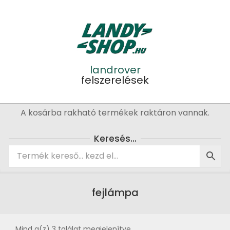
Skip
to
content
landrover
felszerelések
Primary
A kosárba rakható termékek raktáron vannak.
Navigation
Menu
Keresés…
fejlámpa
Mind a(z) 3 találat megjelenítve