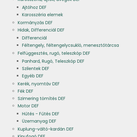
Ajtóhoz DEF
Karosszéria elemek
Kormányzás DEF
Hidak, Differenciál DEF
Differenciál
Féltengely, féltengelycsukló, menesztőtárcsa
Felfüggesztés, rugó, teleszkóp DEF
Panhard, Rugó, Teleszkóp DEF
Szilentek DEF
Egyéb DEF
Kerék, nyomtáv DEF
Fék DEF
Szimering tömítés DEF
Motor DEF
Hűtés - Fűtés DEF
Üzemanyag DEF
Kuplung-váltó-kardán DEF
Kipufogó DEF