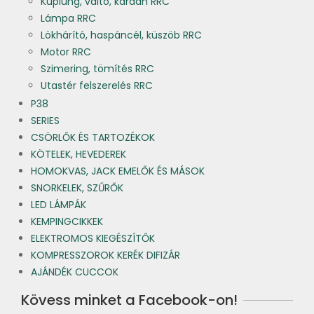
Kuplung, váltó, kardán RRC
Lámpa RRC
Lökhárító, haspáncél, küszöb RRC
Motor RRC
Szimering, tömítés RRC
Utastér felszerelés RRC
P38
SERIES
CSÖRLŐK ÉS TARTOZÉKOK
KÖTELEK, HEVEDEREK
HOMOKVAS, JACK EMELŐK ÉS MÁSOK
SNORKELEK, SZŰRŐK
LED LÁMPÁK
KEMPINGCIKKEK
ELEKTROMOS KIEGÉSZÍTŐK
KOMPRESSZOROK KERÉK DIFIZÁR
AJÁNDÉK CUCCOK
Kövess minket a Facebook-on!