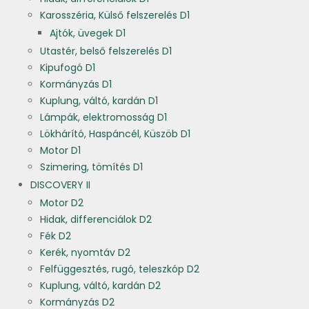
Karosszéria, Külső felszerelés D1
Ajtók, üvegek D1
Utastér, belső felszerelés D1
Kipufogó D1
Kormányzás D1
Kuplung, váltó, kardán D1
Lámpák, elektromosság D1
Lökhárító, Haspáncél, Küszöb D1
Motor D1
Szimering, tömítés D1
DISCOVERY II
Motor D2
Hidak, differenciálok D2
Fék D2
Kerék, nyomtáv D2
Felfüggesztés, rugó, teleszkóp D2
Kuplung, váltó, kardán D2
Kormányzás D2