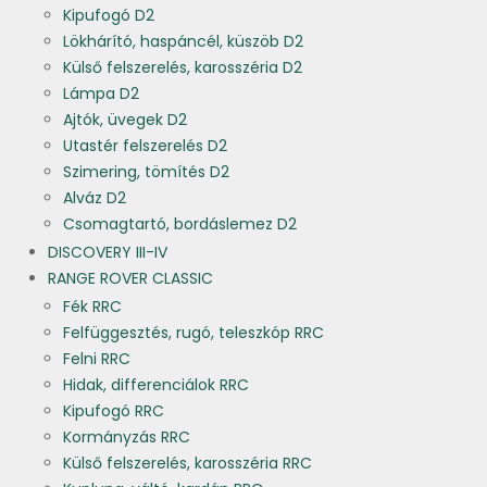
Kipufogó D2
Lökhárító, haspáncél, küszöb D2
Külső felszerelés, karosszéria D2
Lámpa D2
Ajtók, üvegek D2
Utastér felszerelés D2
Szimering, tömítés D2
Alváz D2
Csomagtartó, bordáslemez D2
DISCOVERY III-IV
RANGE ROVER CLASSIC
Fék RRC
Felfüggesztés, rugó, teleszkóp RRC
Felni RRC
Hidak, differenciálok RRC
Kipufogó RRC
Kormányzás RRC
Külső felszerelés, karosszéria RRC