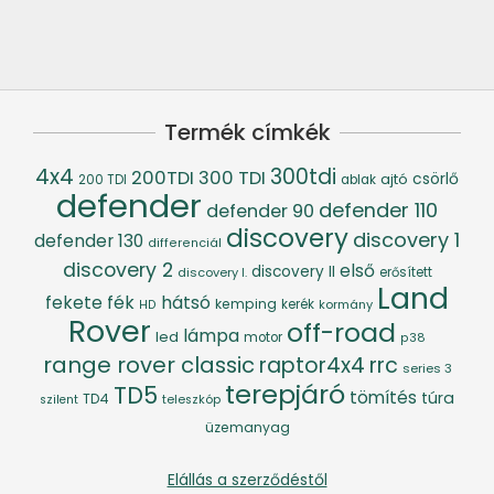
Termék címkék
4x4
300tdi
200TDI
300 TDI
csörlő
ajtó
200 TDI
ablak
defender
defender 110
defender 90
discovery
discovery 1
defender 130
differenciál
discovery 2
első
discovery II
discovery I.
erősített
Land
fék
hátsó
fekete
kemping
kerék
kormány
HD
Rover
off-road
lámpa
led
motor
p38
range rover classic
raptor4x4
rrc
series 3
terepjáró
TD5
tömítés
túra
TD4
szilent
teleszkóp
üzemanyag
Elállás a szerződéstől