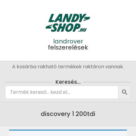
Skip
to
content
landrover
felszerelések
Primary
A kosárba rakható termékek raktáron vannak.
Navigation
Menu
Keresés…
discovery 1 200tdi