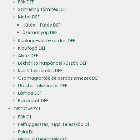
Fék DEF
Szimering tömítés DEF
Motor DEF
Hűtés - Fűtés DEF
Üzemanyag DEF
Kuplung-váltó-kardán DEF
Kipufogó DEF
Alváz DEF
Lökhárító haspáncél küszöb DEF
Külső felszerelés DEF
Csomagtartók és bordáslemezek DEF
Utastér felszerelés DEF
Lámpa DEF
Bukókeret DEF
DISCOVERY I.
Fék D1
Felfüggesztés, rugó, teleszkóp D1
Felni D1
Hidak, differenciálok D1