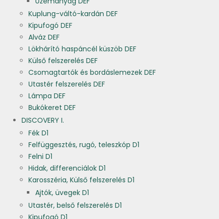
Üzemanyag DEF
Kuplung-váltó-kardán DEF
Kipufogó DEF
Alváz DEF
Lökhárító haspáncél küszöb DEF
Külső felszerelés DEF
Csomagtartók és bordáslemezek DEF
Utastér felszerelés DEF
Lámpa DEF
Bukókeret DEF
DISCOVERY I.
Fék D1
Felfüggesztés, rugó, teleszkóp D1
Felni D1
Hidak, differenciálok D1
Karosszéria, Külső felszerelés D1
Ajtók, üvegek D1
Utastér, belső felszerelés D1
Kipufogó D1