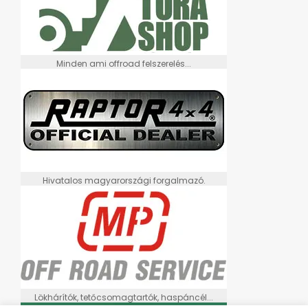
Minden ami offroad felszerelés...
Hivatalos magyarországi forgalmazó.
Lökhárítók, tetőcsomagtartók, haspáncél...