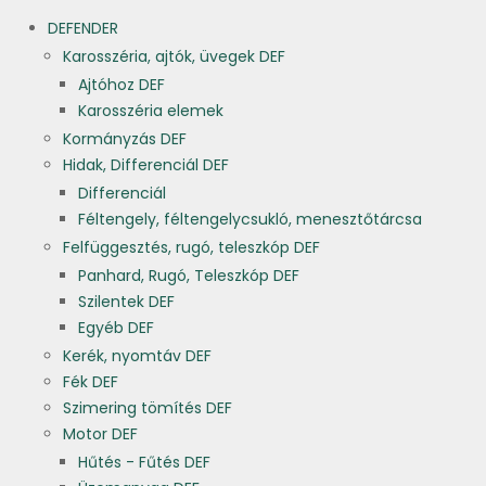
DEFENDER
Karosszéria, ajtók, üvegek DEF
Ajtóhoz DEF
Karosszéria elemek
Kormányzás DEF
Hidak, Differenciál DEF
Differenciál
Féltengely, féltengelycsukló, menesztőtárcsa
Felfüggesztés, rugó, teleszkóp DEF
Panhard, Rugó, Teleszkóp DEF
Szilentek DEF
Egyéb DEF
Kerék, nyomtáv DEF
Fék DEF
Szimering tömítés DEF
Motor DEF
Hűtés - Fűtés DEF