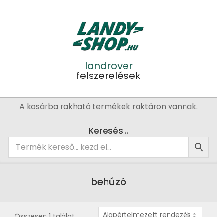
Skip
to
content
landrover
felszerelések
Primary
A kosárba rakható termékek raktáron vannak.
Navigation
Menu
Keresés…
behúzó
Összesen 1 találat