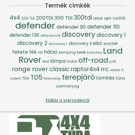
Termék címkék
4x4
300tdi
200TDI
300 TDI
csörlő
ajtó
200 TDI
ablak
defender
defender 110
defender 90
discovery
discovery 1
defender 130
differenciál
discovery 2
első
discovery II
discovery I.
erősített
Land
fék
hátsó
fekete
kemping
kerék
kormány
HD
Rover
off-road
lámpa
led
motor
p38
range rover classic
raptor4x4
rrc
series 3
terepjáró
TD5
tömítés
túra
TD4
szilent
teleszkóp
üzemanyag
Elállás a szerződéstől