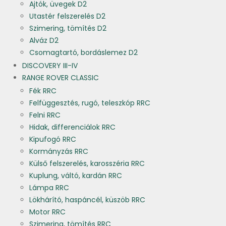
Ajtók, üvegek D2
Utastér felszerelés D2
Szimering, tömítés D2
Alváz D2
Csomagtartó, bordáslemez D2
DISCOVERY III-IV
RANGE ROVER CLASSIC
Fék RRC
Felfüggesztés, rugó, teleszkóp RRC
Felni RRC
Hidak, differenciálok RRC
Kipufogó RRC
Kormányzás RRC
Külső felszerelés, karosszéria RRC
Kuplung, váltó, kardán RRC
Lámpa RRC
Lökhárító, haspáncél, küszöb RRC
Motor RRC
Szimering, tömítés RRC