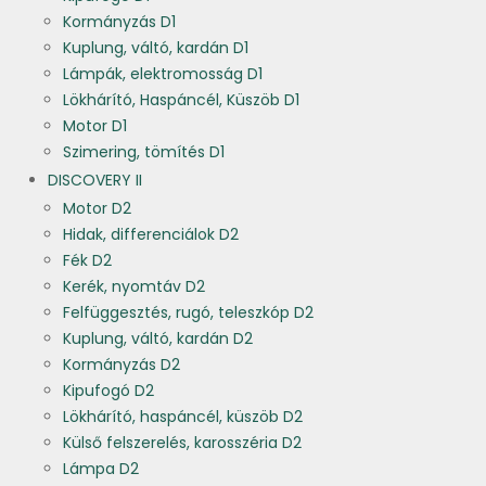
Kormányzás D1
Kuplung, váltó, kardán D1
Lámpák, elektromosság D1
Lökhárító, Haspáncél, Küszöb D1
Motor D1
Szimering, tömítés D1
DISCOVERY II
Motor D2
Hidak, differenciálok D2
Fék D2
Kerék, nyomtáv D2
Felfüggesztés, rugó, teleszkóp D2
Kuplung, váltó, kardán D2
Kormányzás D2
Kipufogó D2
Lökhárító, haspáncél, küszöb D2
Külső felszerelés, karosszéria D2
Lámpa D2