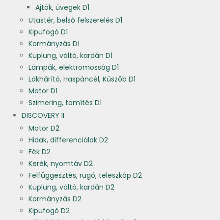
Ajtók, üvegek D1
Utastér, belső felszerelés D1
Kipufogó D1
Kormányzás D1
Kuplung, váltó, kardán D1
Lámpák, elektromosság D1
Lökhárító, Haspáncél, Küszöb D1
Motor D1
Szimering, tömítés D1
DISCOVERY II
Motor D2
Hidak, differenciálok D2
Fék D2
Kerék, nyomtáv D2
Felfüggesztés, rugó, teleszkóp D2
Kuplung, váltó, kardán D2
Kormányzás D2
Kipufogó D2