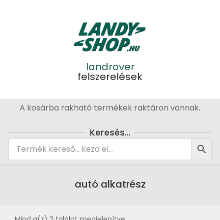
Skip
to
content
landrover
felszerelések
Primary
A kosárba rakható termékek raktáron vannak.
Navigation
Menu
Keresés…
autó alkatrész
Mind a(z) 2 találat megjelenítve