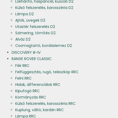
Lökhárító, haspáncél, küszöb D2
Külső felszerelés, karosszéria D2
Lámpa D2
Ajtók, üvegek D2
Utastér felszerelés D2
Szimering, tömítés D2
Alváz D2
Csomagtartó, bordáslemez D2
DISCOVERY III-IV
RANGE ROVER CLASSIC
Fék RRC
Felfüggesztés, rugó, teleszkóp RRC
Felni RRC
Hidak, differenciálok RRC
Kipufogó RRC
Kormányzás RRC
Külső felszerelés, karosszéria RRC
Kuplung, váltó, kardán RRC
Lámpa RRC