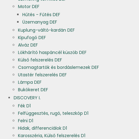
Motor DEF
Hűtés - Fűtés DEF
Üzemanyag DEF
Kuplung-váltó-kardán DEF
Kipufogó DEF
Alváz DEF
Lökhárító haspáncél küszöb DEF
Külső felszerelés DEF
Csomagtartók és bordáslemezek DEF
Utastér felszerelés DEF
Lámpa DEF
Bukókeret DEF
DISCOVERY I.
Fék D1
Felfüggesztés, rugó, teleszkóp D1
Felni D1
Hidak, differenciálok D1
Karosszéria, Külső felszerelés D1