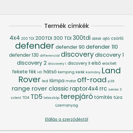
Termék címkék
4x4
300tdi
200TDI
300 TDI
csörlő
ajtó
200 TDI
ablak
defender
defender 110
defender 90
discovery
discovery 1
defender 130
differenciál
discovery 2
első
discovery II
discovery I.
erősített
Land
fék
hátsó
fekete
kemping
kerék
kormány
HD
Rover
off-road
lámpa
led
motor
p38
range rover classic
raptor4x4
rrc
series 3
terepjáró
TD5
tömítés
túra
TD4
szilent
teleszkóp
üzemanyag
Elállás a szerződéstől