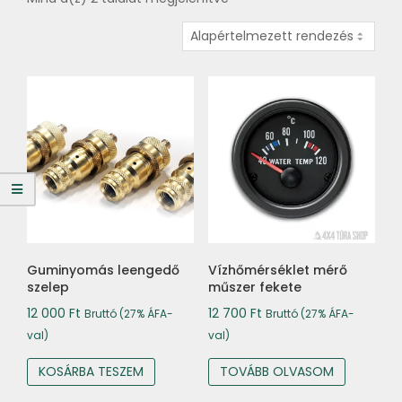
Guminyomás leengedő
Vízhőmérséklet mérő
szelep
műszer fekete
12 000
Ft
12 700
Ft
Bruttó (27% ÁFA-
Bruttó (27% ÁFA-
val)
val)
KOSÁRBA TESZEM
TOVÁBB OLVASOM