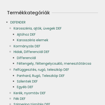
Termékkategóriák
DEFENDER
Karosszéria, ajtók, üvegek DEF
Ajtóhoz DEF
Karosszéria elemek
Kormányzás DEF
Hidak, Differenciál DEF
Differenciál
Féltengely, féltengelycsukló, menesztőtárcsa
Felfüggesztés, rugó, teleszkóp DEF
Panhard, Rugó, Teleszkóp DEF
Szilentek DEF
Egyéb DEF
Kerék, nyomtáv DEF
Fék DEF
Szimering tömítés DEF