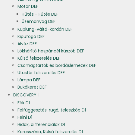
Motor DEF
Hűtés - Fűtés DEF
Üzemanyag DEF
Kuplung-váltó-kardán DEF
Kipufogó DEF
Alváz DEF
Lökhárító haspáncél küszöb DEF
Külső felszerelés DEF
Csomagtartók és bordáslemezek DEF
Utastér felszerelés DEF
Lámpa DEF
Bukókeret DEF
DISCOVERY I.
Fék D1
Felfüggesztés, rugó, teleszkóp D1
Felni D1
Hidak, differenciálok D1
Karosszéria, Külső felszerelés D1