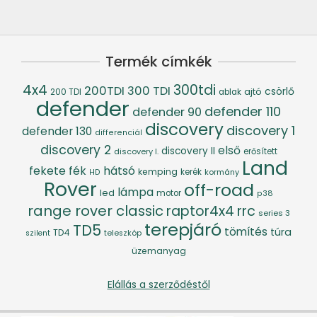
Termék címkék
4x4
300tdi
200TDI
300 TDI
csörlő
ajtó
200 TDI
ablak
defender
defender 110
defender 90
discovery
discovery 1
defender 130
differenciál
discovery 2
első
discovery II
discovery I.
erősített
Land
fék
hátsó
fekete
kemping
kerék
kormány
HD
Rover
off-road
lámpa
led
motor
p38
range rover classic
raptor4x4
rrc
series 3
terepjáró
TD5
tömítés
túra
TD4
szilent
teleszkóp
üzemanyag
Elállás a szerződéstől