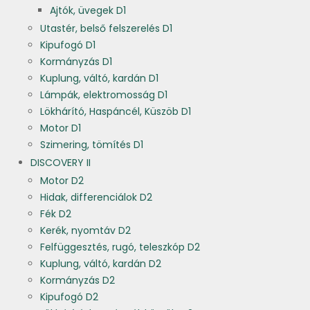
Ajtók, üvegek D1
Utastér, belső felszerelés D1
Kipufogó D1
Kormányzás D1
Kuplung, váltó, kardán D1
Lámpák, elektromosság D1
Lökhárító, Haspáncél, Küszöb D1
Motor D1
Szimering, tömítés D1
DISCOVERY II
Motor D2
Hidak, differenciálok D2
Fék D2
Kerék, nyomtáv D2
Felfüggesztés, rugó, teleszkóp D2
Kuplung, váltó, kardán D2
Kormányzás D2
Kipufogó D2