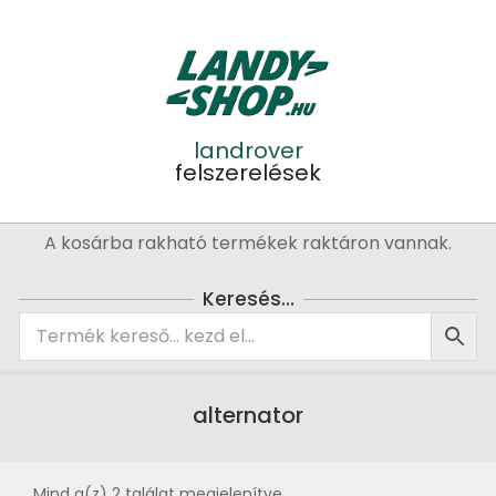
Skip
to
content
landrover
felszerelések
Primary
A kosárba rakható termékek raktáron vannak.
Navigation
Menu
Keresés…
alternator
Mind a(z) 2 találat megjelenítve