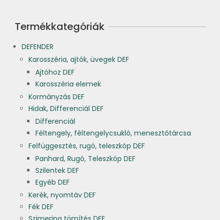
Termékkategóriák
DEFENDER
Karosszéria, ajtók, üvegek DEF
Ajtóhoz DEF
Karosszéria elemek
Kormányzás DEF
Hidak, Differenciál DEF
Differenciál
Féltengely, féltengelycsukló, menesztőtárcsa
Felfüggesztés, rugó, teleszkóp DEF
Panhard, Rugó, Teleszkóp DEF
Szilentek DEF
Egyéb DEF
Kerék, nyomtáv DEF
Fék DEF
Szimering tömítés DEF