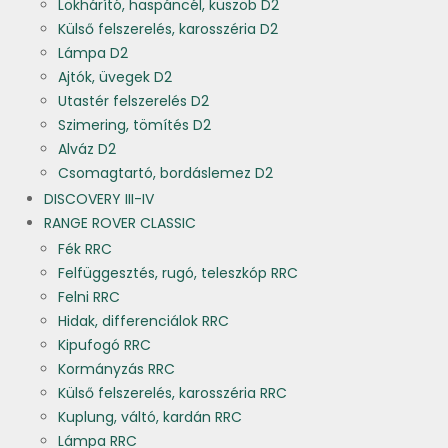
Lökhárító, haspáncél, küszöb D2
Külső felszerelés, karosszéria D2
Lámpa D2
Ajtók, üvegek D2
Utastér felszerelés D2
Szimering, tömítés D2
Alváz D2
Csomagtartó, bordáslemez D2
DISCOVERY III-IV
RANGE ROVER CLASSIC
Fék RRC
Felfüggesztés, rugó, teleszkóp RRC
Felni RRC
Hidak, differenciálok RRC
Kipufogó RRC
Kormányzás RRC
Külső felszerelés, karosszéria RRC
Kuplung, váltó, kardán RRC
Lámpa RRC